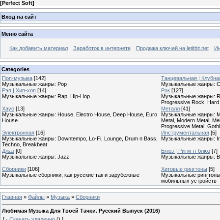
[
Perfect Soft
]
Вход на сайт
Меню сайта
Как добавить материал
Заработок в интернете
Продажа ключей на letitbit.net
Ин
Categories
Поп-музыка
[142]
Танцевальная | Клубна
Музыкальные жанры: Pop
Музыкальные жанры: Cl
Рэп | Хип-хоп
[14]
Рок
[127]
Музыкальные жанры: Rap, Hip-Hop
Музыкальные жанры: Roc
Progressive Rock, Hard
Хаус
[13]
Металл
[41]
Музыкальные жанры: House, Electro House, Deep House, Euro
Музыкальные жанры: Meta
House
Metal, Modern Metal, Mel
Progressive Metal, Goth
Электронная
[16]
Инструментальная
[5]
Музыкальные жанры: Downtempo, Lo-Fi, Lounge, Drum n Bass,
Музыкальные жанры: In
Techno, Breakbeat
Джаз
[0]
Блюз | Ритм-н-блюз
[7]
Музыкальные жанры: Jazz
Музыкальные жанры: B
Сборники
[106]
Хитовые рингтоны
[5]
Музыкальные сборники, как русские так и зарубежные
Музыкальные рингтоны,
мобильных устройств
Главная
»
Файлы
»
Музыка
»
Сборники
Любимая Музыка Для Твоей Тачки. Русский Выпуск (2016)
[
·
Скачать удаленно
()
]