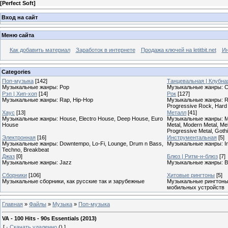
[
Perfect Soft
]
Вход на сайт
Меню сайта
Как добавить материал
Заработок в интернете
Продажа ключей на letitbit.net
Ин
Categories
Поп-музыка
[142]
Танцевальная | Клубна
Музыкальные жанры: Pop
Музыкальные жанры: Cl
Рэп | Хип-хоп
[14]
Рок
[127]
Музыкальные жанры: Rap, Hip-Hop
Музыкальные жанры: Roc
Progressive Rock, Hard
Хаус
[13]
Металл
[41]
Музыкальные жанры: House, Electro House, Deep House, Euro
Музыкальные жанры: Meta
House
Metal, Modern Metal, Mel
Progressive Metal, Goth
Электронная
[16]
Инструментальная
[5]
Музыкальные жанры: Downtempo, Lo-Fi, Lounge, Drum n Bass,
Музыкальные жанры: In
Techno, Breakbeat
Джаз
[0]
Блюз | Ритм-н-блюз
[7]
Музыкальные жанры: Jazz
Музыкальные жанры: B
Сборники
[106]
Хитовые рингтоны
[5]
Музыкальные сборники, как русские так и зарубежные
Музыкальные рингтоны,
мобильных устройств
Главная
»
Файлы
»
Музыка
»
Поп-музыка
VA - 100 Hits - 90s Essentials (2013)
[
·
Скачать удаленно
()
]