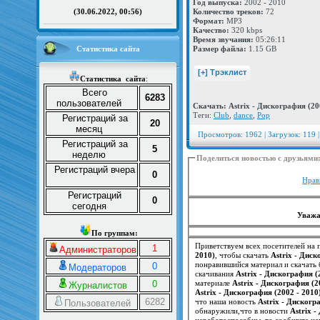
Год выпуска:
2002 - 2010
Количество треков:
72
(30.06.2022, 00:56)
Формат:
MP3
Качество:
320 kbps
Время звучания:
05:26:11
Статистика сайта
Размер файла:
1.15 GB
Статистика
сайта
:
Всего
6283
пользователей
Скачать: Astrix - Дискография (20
Теги:
Club
,
dance
,
Pop
Регистраций за
20
месяц
Просмотров: 1962 | Загрузок: 119 |
Регистраций за
5
неделю
Поделиться новостью с друзьями
Регистраций вчера
0
Нрав
Регистраций
0
сегодня
Уважа
По группам:
Приветствуем всех посетителей на п
1
Администраторов
2010)
, чтобы скачать
Astrix - Диск
понравившийся материал и скачать 
0
Модераторов
скачивания
Astrix - Дискография (
0
материале
Astrix - Дискография (2
Журналистов
Astrix - Дискография (2002 - 2010
6282
что наша новость
Astrix - Дискогр
Пользователей
обнаружили,что в новости
Astrix -
неработоспособны, то сообщите на