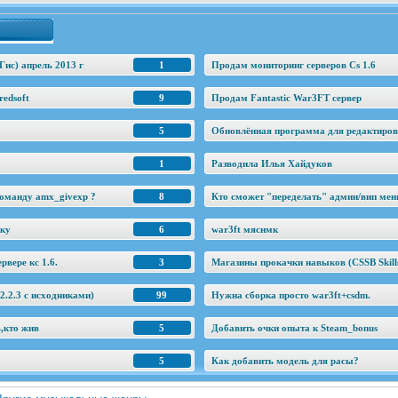
Гис) апрель 2013 г
1
Продам мониторинг серверов Cs 1.6
edsoft
9
Продам Fantastic War3FT сервер
5
Обновлённая программа для редактировани
1
Разводила Илья Хайдуков
оманду amx_givexp ?
8
Кто сможет "переделать" админ/вип ме
еку
6
war3ft мяснмк
рвере кс 1.6.
3
Магазины прокачки навыков (CSSB Skill
.2.3 c исходниками)
99
Нужна сборка просто war3ft+csdm.
ь,кто жив
5
Добавить очки опыта к Steam_bonus
5
Как добавить модель для расы?