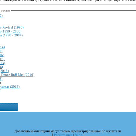
овости
:
0)
er Revival (1996)
я (1999 - 2008)
я (1998 - 2004)
014)
9)
16)
016)
013)
16)
(2016)
 Dance RnB Mix (2016)
3)
)
ristmas (2013)
6)
Добавлять комментарии могут только зарегистрированные пользователи.
[
Регистрация
|
Вход
]