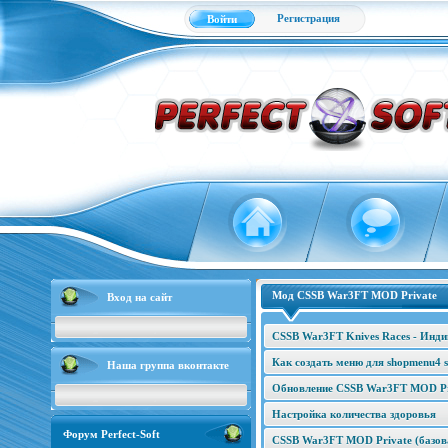
Регистрация
Войти
Мод CSSB War3FT MOD Private
Вход на сайт
CSSB War3FT Knives Races - Инд
Как создать меню для shopmenu4 s
Наша группа вконтакте
Обновление CSSB War3FT MOD Pri
Настройка количества здоровья
Форум Perfect-Soft
CSSB War3FT MOD Private (базова