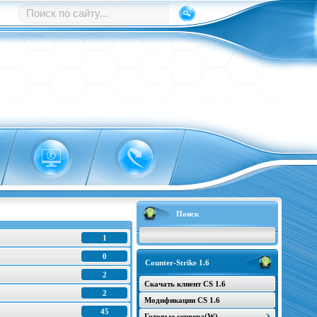
Поиск
1
0
Counter-Strike 1.6
2
Скачать клиент CS 1.6
2
Модификации CS 1.6
45
Готовые сервера(W)