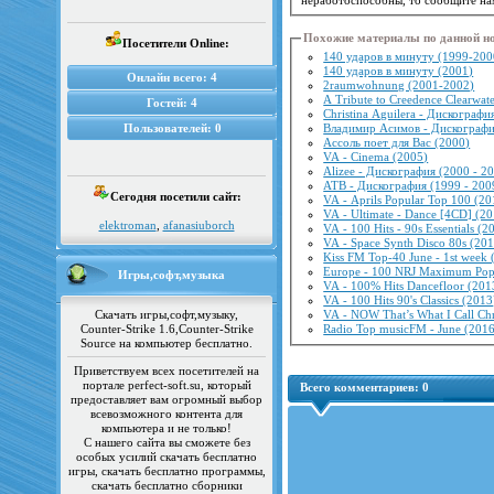
Похожие материалы по данной н
Посетители Online:
140 ударов в минуту (1999-200
140 ударов в минуту (2001)
Онлайн всего:
4
2raumwohnung (2001-2002)
A Tribute to Creedence Clearwat
Гостей:
4
Christina Aguilera - Дискографи
Пользователей:
0
Владимир Асимов - Дискографи
Ассоль поет для Вас (2000)
VA - Cinema (2005)
Alizee - Дискография (2000 - 2
ATB - Дискография (1999 - 200
Сегодня посетили сайт:
VA - Aprils Popular Top 100 (20
VA - Ultimate - Dance [4CD] (2
elektroman
,
afanasiuborch
VA - 100 Hits - 90s Essentials (2
VA - Space Synth Disco 80s (20
Kiss FM Top-40 June - 1st week 
Europe - 100 NRJ Maximum Pop
Игры,софт,музыка
VA - 100% Hits Dancefloor (201
VA - 100 Hits 90's Classics (2013
Скачать игры,софт,музыку,
VA - NOW That’s What I Call Ch
Counter-Strike 1.6,Counter-Strike
Radio Top musicFM - June (201
Source на компьютер бесплатно.
Приветствуем всех посетителей на
портале perfect-soft.su, который
Всего комментариев:
0
предоставляет вам огромный выбор
всевозможного контента для
компьютера и не только!
С нашего сайта вы сможете без
особых усилий скачать бесплатно
игры, скачать бесплатно программы,
скачать бесплатно сборники