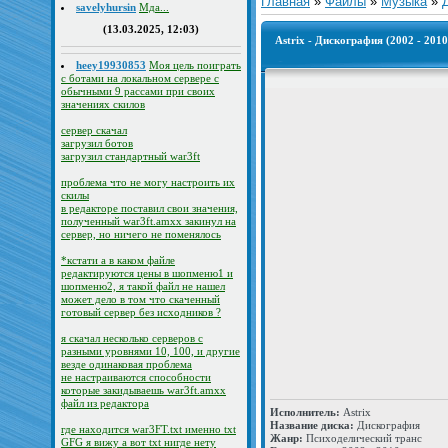
Главная
»
Файлы
»
Музыка
»
savelyhursin
Мда...
(13.03.2025, 12:03)
Astrix - Дискография (2002 - 2010
heey19930853
Моя цель поиграть
с ботами на локальном сервере с
обычными 9 рассами при своих
значениях скилов
сервер скачал
загрузил ботов
загрузил стандартный war3ft
проблема что не могу настроить их
скилы
в редакторе поставил свои значения,
полученный war3ft.amxx закинул на
сервер, но ничего не поменялось
*кстати а в каком файле
редактируются цены в шопменю1 и
шопменю2, я такой файл не нашел
может дело в том что скаченный
готовый сервер без исходников ?
я скачал несколько серверов с
разными уровнями 10, 100, и другие
везде одинаковая проблема
не настраиваются способности
которые закидываешь war3ft.amxx
файл из редактора
Исполнитель:
Astrix
Название диска:
Дискография
где находится war3FT.txt именно txt
Жанр:
Психоделический транс
GFG я вижу а вот txt нигде нету