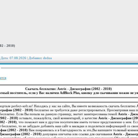
02 - 2010)
 Дата: 07.08.2026 | Добавил:
dedua
:
ится
Скачать бесплатно: Astrix - Дискография (2002 - 2010)
емый посетитель, если у Вас включен AdBlock Plus, кнопку для скачивания можно не ув
ортале perfect-soft.su! Находясь у нас на сайте, Вы имеете возможность скачать бесплатно
ография (2002 - 2010)
бесплатно не требуется даже регистрироваться. Просматривая наш 
бесплатно. Если Вы попали на данную страницу, значит заинтересованы темой
Astrix - Дис
2002 - 2010)
оставьте, пожалуйста, свой комментарий, о качестве
Astrix - Дискография (20
002 - 2010)
)
бесплатно, то не забудьте добавить наш сайт в закладки и поделиться информацией со св
афия (2002 - 2010)
Вам понравилась и в благодарность за это,Вы напишите толковый коммен
 Дискография (2002 - 2010)
допущена опечатка или ссылки для скачивания
Astrix - Диског
м, пожалуйста, об этом досадном событии в комментариях или при помощи Обратной связи