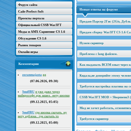
Форум сайта
Новые ответы на форуме
Сайт Perfect-Soft
Проекты портала
Продаю Парсер 2Гис (2Gis, Дубль
Официальный CSSB War3FT
Моды и AMX Скриптинг CS 1.6
Продам сборку War3FT CS 1.6 Car
Обсуждение CS 1.6
Нужен скриптер
Рынок товаров
Онлайн игры
Проблема с lang файлом.
Комментарии
Как выдавать ВСЕМ опыт через к
zoranmajasta
gg
Кидала,не доверяйте этому челов
(07.06.2026, 09:30)
Требуется настройка плагина на се
SnuffRU
я уже даже через
майкрософт эдж зашел.. нету кнопки
CSSB War3FT MOD + Shopmenu3 (2
(09.12.2025, 05:05)
Мод не хочет работать, отзовитис
SnuffRU
где кнопка скачать. ну
нету адблока.. где скачать то
Требуется скриптер
(09.12.2025, 05:00)