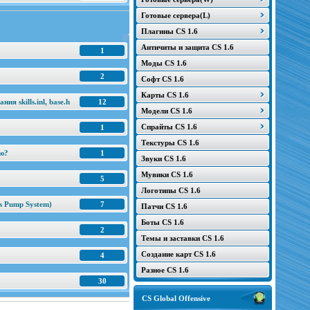
Готовые сервера(L)
Плагины CS 1.6
Античиты и защита CS 1.6
1
Моды CS 1.6
2
Софт CS 1.6
Карты CS 1.6
я skills.inl, base.h
12
Модели CS 1.6
Спрайты CS 1.6
1
Текстуры CS 1.6
ню?
1
Звуки CS 1.6
Мувики CS 1.6
5
Логотипы CS 1.6
s Pump System)
7
Патчи CS 1.6
Боты CS 1.6
2
Темы и заставки CS 1.6
Создание карт CS 1.6
4
Разное CS 1.6
30
CS Global Offensive