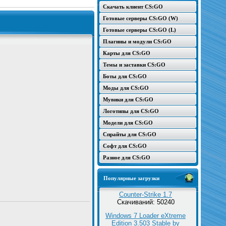
Скачать клиент CS:GO
Готовые серверы CS:GO (W)
Готовые серверы CS:GO (L)
Плагины и модули CS:GO
Карты для CS:GO
Темы и заставки CS:GO
Боты для CS:GO
Моды для CS:GO
Мувики для CS:GO
Логотипы для CS:GO
Модели для CS:GO
Спрайты для CS:GO
Софт для CS:GO
Разное для CS:GO
Популярные загрузки
Counter-Strike 1.7
Скачиваний: 50240
Windows 7 Loader eXtreme
Edition 3.503 Stable by