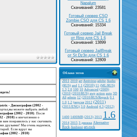
Napalum
Скачиваний: 23581
Готовый сервер CSO
Zombie CSO для CS 1.6
Скачиваний: 15334
Готовый сервер Jail Break
от Rino для CS 1.6
Скачиваний: 13899
Готовый сервер JailBreak
от St.Dz3n для CS 1.6
Скачиваний: 12809
Облако тегов
2011
2010
art
Antivirus
adobe
Audio
(2010)
(RUS)
and
1.1
11
(ML/RUS)
1.3
2.0
100
10
Advanced
(2009)
идеть!
(2010
(2010/RUS)
awp
action
auto
3D
All
admin
12
(2010/RUS/Repack
0.1
(2011)
1.0
1.2
(версия
2012
Astrix - Дискография (2002 -
(2011/ENG)
3.0
Android
4.3
(2012)
портал,вы можете выбрать любой
1.6
кография (2002 - 2010)
. После
02 - 2010)
и впечатлении о
1400
1400MB
(2013)
2013
, что поможет нам и другим посетителям иметь точное представление о нем. Если вам понравилось у нас скачивать
Alternative
2014
2015
3 движка
оими друзьями! Мы очень надеемся,
Rock
art-rock
Ambient
тарий. Если вдруг вы
рафия (2002 - 2010)
.