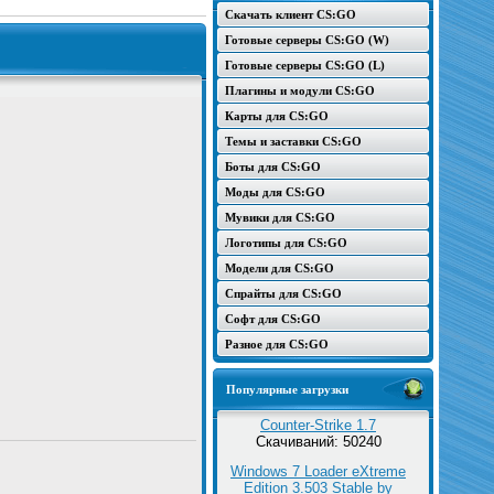
Скачать клиент CS:GO
Готовые серверы CS:GO (W)
Готовые серверы CS:GO (L)
Плагины и модули CS:GO
Карты для CS:GO
Темы и заставки CS:GO
Боты для CS:GO
Моды для CS:GO
Мувики для CS:GO
Логотипы для CS:GO
Модели для CS:GO
Спрайты для CS:GO
Софт для CS:GO
Разное для CS:GO
Популярные загрузки
Counter-Strike 1.7
Скачиваний: 50240
Windows 7 Loader eXtreme
Edition 3.503 Stable by