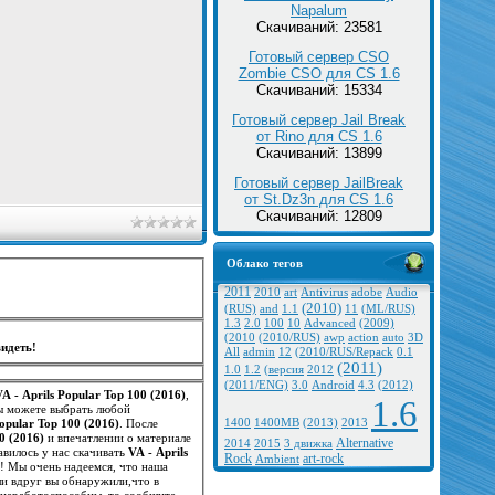
Napalum
Скачиваний: 23581
Готовый сервер CSO
Zombie CSO для CS 1.6
Скачиваний: 15334
Готовый сервер Jail Break
от Rino для CS 1.6
Скачиваний: 13899
Готовый сервер JailBreak
от St.Dz3n для CS 1.6
Скачиваний: 12809
Облако тегов
2011
2010
art
Antivirus
adobe
Audio
(2010)
(RUS)
and
1.1
11
(ML/RUS)
1.3
2.0
100
10
Advanced
(2009)
(2010
(2010/RUS)
awp
action
auto
3D
идеть!
All
admin
12
(2010/RUS/Repack
0.1
(2011)
1.0
1.2
(версия
2012
(2011/ENG)
3.0
Android
4.3
(2012)
VA - Aprils Popular Top 100 (2016)
,
1.6
вы можете выбрать любой
Popular Top 100 (2016)
. После
1400
1400MB
(2013)
2013
0 (2016)
и впечатлении о материале
Alternative
2014
2015
3 движка
, что поможет нам и другим посетителям иметь точное представление о нем. Если вам понравилось у нас скачивать
VA - Aprils
Rock
art-rock
Ambient
и! Мы очень надеемся, что наша
ли вдруг вы обнаружили,что в
неработоспособны, то сообщите