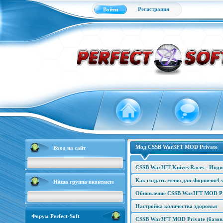
Регистрация
Войти
Мод CSSB War3FT MOD Private
Вход на сайт
CSSB War3FT Knives Races - Инд
Как создать меню для shopmenu4 s
Наша группа вконтакте
Обновление CSSB War3FT MOD Pri
Настройка количества здоровья
Форум Perfect-Soft
CSSB War3FT MOD Private (базова