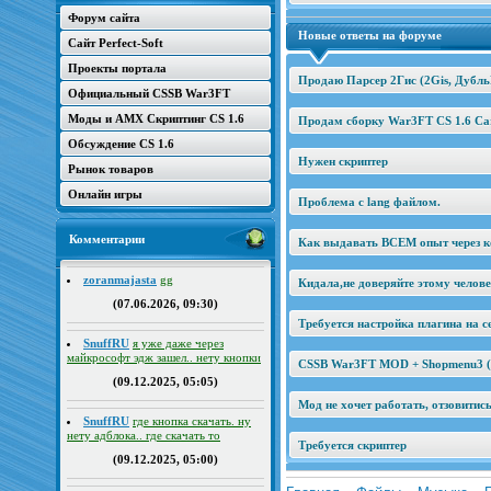
Форум сайта
Новые ответы на форуме
Сайт Perfect-Soft
Проекты портала
Продаю Парсер 2Гис (2Gis, Дубль
Официальный CSSB War3FT
Моды и AMX Скриптинг CS 1.6
Продам сборку War3FT CS 1.6 Car
Обсуждение CS 1.6
Нужен скриптер
Рынок товаров
Онлайн игры
Проблема с lang файлом.
Комментарии
Как выдавать ВСЕМ опыт через к
zoranmajasta
gg
Кидала,не доверяйте этому челов
(07.06.2026, 09:30)
Требуется настройка плагина на се
SnuffRU
я уже даже через
майкрософт эдж зашел.. нету кнопки
CSSB War3FT MOD + Shopmenu3 (2
(09.12.2025, 05:05)
Мод не хочет работать, отзовитис
SnuffRU
где кнопка скачать. ну
нету адблока.. где скачать то
Требуется скриптер
(09.12.2025, 05:00)