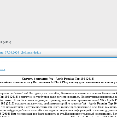
00 (2016)
ата: 07.08.2026 | Добавил:
dedua
:
ится
Скачать бесплатно: VA - Aprils Popular Top 100 (2016)
емый посетитель, если у Вас включен AdBlock Plus, кнопку для скачивания можно не ув
ортале perfect-soft.su! Находясь у нас на сайте, Вы имеете возможность скачать бесплатно
Top 100 (2016)
бесплатно не требуется даже регистрироваться. Просматривая наш портал,
бесплатно. Если Вы попали на данную страницу, значит заинтересованы темой
VA - Aprils 
 100 (2016)
оставьте, пожалуйста, свой комментарий, о качестве
VA - Aprils Popular Top 10
то не забудьте добавить наш сайт в закладки и поделиться информацией со своими друзьям
0 (2016)
Вам понравилась и в благодарность за это,Вы напишите толковый комментарий. Ес
0 (2016)
допущена опечатка или ссылки для скачивания
VA - Aprils Popular Top 100 (2016)