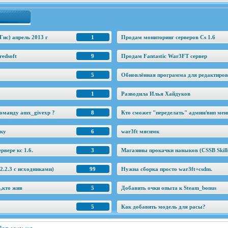
Гис) апрель 2013 г
1
Продам мониторинг серверов Cs 1.6
edsoft
9
Продам Fantastic War3FT сервер
5
Обновлённая программа для редактировани
1
Разводила Илья Хайдуков
оманду amx_givexp ?
8
Кто сможет "переделать" админ/вип ме
еку
6
war3ft мяснмк
рвере кс 1.6.
3
Магазины прокачки навыков (CSSB Skill
.2.3 c исходниками)
99
Нужна сборка просто war3ft+csdm.
ь,кто жив
5
Добавить очки опыта к Steam_bonus
5
Как добавить модель для расы?