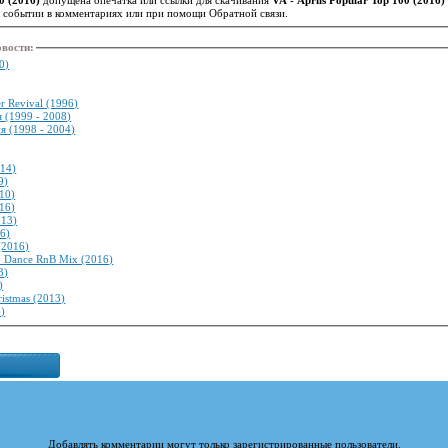
м событии в комментариях или при помощи Обратной связи.
овости
:
0)
er Revival (1996)
я (1999 - 2008)
я (1998 - 2004)
014)
9)
010)
016)
013)
16)
(2016)
 Dance RnB Mix (2016)
3)
)
ristmas (2013)
6)
Добавлять комментарии могут только зарегистрированные пользователи.