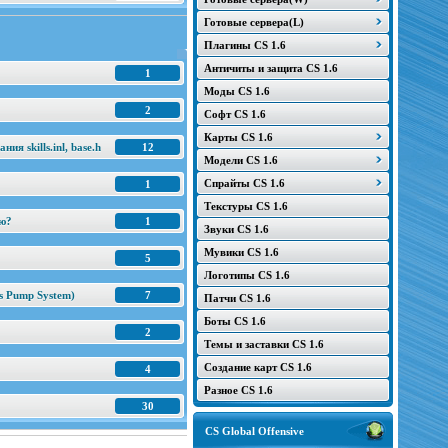
Готовые сервера(L)
Плагины CS 1.6
Античиты и защита CS 1.6
1
Моды CS 1.6
2
Софт CS 1.6
Карты CS 1.6
я skills.inl, base.h
12
Модели CS 1.6
Спрайты CS 1.6
1
Текстуры CS 1.6
ню?
1
Звуки CS 1.6
Мувики CS 1.6
5
Логотипы CS 1.6
s Pump System)
7
Патчи CS 1.6
Боты CS 1.6
2
Темы и заставки CS 1.6
Создание карт CS 1.6
4
Разное CS 1.6
30
CS Global Offensive