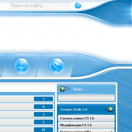
Поиск
1
0
Counter-Strike 1.6
2
Скачать клиент CS 1.6
2
Модификации CS 1.6
45
Готовые сервера(W)