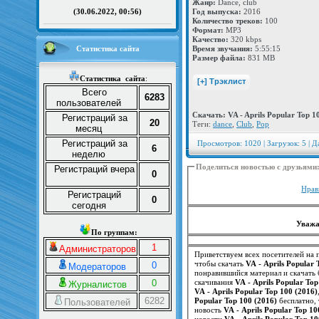
Жанр:
Dance, club
Год выпуска:
2016
(30.06.2022, 00:56)
Количество треков:
100
Формат:
MP3
Качество:
320 kbps
Статистика сайта
Время звучания:
5:55:15
Размер файла:
831 MB
Статистика
сайта
:
Всего
6283
пользователей
Скачать: VA - Aprils Popular Top 1
Регистраций за
20
Теги:
dance
,
Club
,
Pop
месяц
Регистраций за
Просмотров: 1020 | Загрузок: 5 | Д
6
неделю
Поделиться новостью с друзьями
Регистраций вчера
0
Нрав
Регистраций
0
сегодня
Уважа
По группам:
1
Администраторов
Приветствуем всех посетителей на п
чтобы скачать
VA - Aprils Popular 
0
Модераторов
понравившийся материал и скачать 
0
скачивания
VA - Aprils Popular Top
Журналистов
VA - Aprils Popular Top 100 (2016)
6282
Popular Top 100 (2016)
бесплатно, 
Пользователей
новость
VA - Aprils Popular Top 10
новости
VA - Aprils Popular Top 10