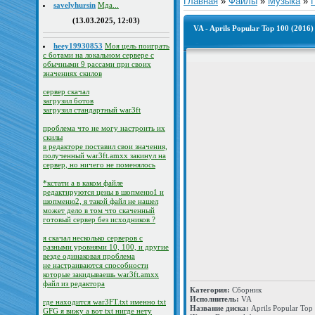
Главная
»
Файлы
»
Музыка
»
savelyhursin
Мда...
(13.03.2025, 12:03)
VA - Aprils Popular Top 100 (2016)
heey19930853
Моя цель поиграть
с ботами на локальном сервере с
обычными 9 рассами при своих
значениях скилов
сервер скачал
загрузил ботов
загрузил стандартный war3ft
проблема что не могу настроить их
скилы
в редакторе поставил свои значения,
полученный war3ft.amxx закинул на
сервер, но ничего не поменялось
*кстати а в каком файле
редактируются цены в шопменю1 и
шопменю2, я такой файл не нашел
может дело в том что скаченный
готовый сервер без исходников ?
я скачал несколько серверов с
разными уровнями 10, 100, и другие
везде одинаковая проблема
не настраиваются способности
которые закидываешь war3ft.amxx
файл из редактора
Категория:
Сборник
Исполнитель:
VA
где находится war3FT.txt именно txt
Название диска:
Aprils Popular Top
GFG я вижу а вот txt нигде нету