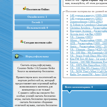
нам, пожалуйста, об этом досадно
Посетители Online:
Похожие материалы по данной н
140 ударов в минуту (1999-200
Онлайн всего:
1
140 ударов в минуту (2001)
2raumwohnung (2001-2002)
Гостей:
1
A Tribute to Creedence Clearwat
Пользователей:
0
Christina Aguilera - Дискографи
Владимир Асимов - Дискографи
Ассоль поет для Вас (2000)
VA - Cinema (2005)
Alizee - Дискография (2000 - 2
Сегодня посетили сайт:
ATB - Дискография (1999 - 200
Astrix - Дискография (2002 - 2
VA - Ultimate - Dance [4CD] (2
VA - 100 Hits - 90s Essentials (2
VA - Space Synth Disco 80s (20
Игры,софт,музыка
Kiss FM Top-40 June - 1st week 
Europe - 100 NRJ Maximum Pop
Скачать игры,софт,музыку,
VA - 100% Hits Dancefloor (201
Counter-Strike 1.6,Counter-Strike
VA - 100 Hits 90's Classics (2013
Source на компьютер бесплатно.
VA - NOW That’s What I Call Ch
Radio Top musicFM - June (201
Приветствуем всех посетителей на
портале perfect-soft.su, который
предоставляет вам огромный выбор
всевозможного контента для
Всего комментариев:
0
компьютера и не только!
С нашего сайта вы сможете без
особых усилий скачать бесплатно
игры, скачать бесплатно программы,
скачать бесплатно сборники
отличной музыки, скачать бесплатно