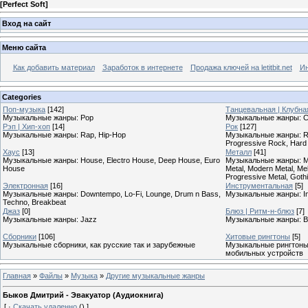
[
Perfect Soft
]
Вход на сайт
Меню сайта
Как добавить материал
Заработок в интернете
Продажа ключей на letitbit.net
Ин
Categories
Поп-музыка
[142]
Танцевальная | Клубна
Музыкальные жанры: Pop
Музыкальные жанры: Cl
Рэп | Хип-хоп
[14]
Рок
[127]
Музыкальные жанры: Rap, Hip-Hop
Музыкальные жанры: Roc
Progressive Rock, Hard
Хаус
[13]
Металл
[41]
Музыкальные жанры: House, Electro House, Deep House, Euro
Музыкальные жанры: Meta
House
Metal, Modern Metal, Mel
Progressive Metal, Goth
Электронная
[16]
Инструментальная
[5]
Музыкальные жанры: Downtempo, Lo-Fi, Lounge, Drum n Bass,
Музыкальные жанры: In
Techno, Breakbeat
Джаз
[0]
Блюз | Ритм-н-блюз
[7]
Музыкальные жанры: Jazz
Музыкальные жанры: B
Сборники
[106]
Хитовые рингтоны
[5]
Музыкальные сборники, как русские так и зарубежные
Музыкальные рингтоны,
мобильных устройств
Главная
»
Файлы
»
Музыка
»
Другие музыкальные жанры
Быков Дмитрий - Эвакуатор (Аудиокнига)
[
·
Скачать удаленно
()
]