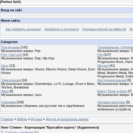
[
Perfect Soft
]
Вход на сайт
Меню сайта
Как добавить материал
Заработок в интернете
Продажа ключей на letitbit.net
Ин
Categories
Поп-музыка
[142]
Танцевальная | Клубна
Музыкальные жанры: Pop
Музыкальные жанры: Cl
Рэп | Хип-хоп
[14]
Рок
[127]
Музыкальные жанры: Rap, Hip-Hop
Музыкальные жанры: Roc
Progressive Rock, Hard
Хаус
[13]
Металл
[41]
Музыкальные жанры: House, Electro House, Deep House, Euro
Музыкальные жанры: Meta
House
Metal, Modern Metal, Mel
Progressive Metal, Goth
Электронная
[16]
Инструментальная
[5]
Музыкальные жанры: Downtempo, Lo-Fi, Lounge, Drum n Bass,
Музыкальные жанры: In
Techno, Breakbeat
Джаз
[0]
Блюз | Ритм-н-блюз
[7]
Музыкальные жанры: Jazz
Музыкальные жанры: B
Сборники
[106]
Хитовые рингтоны
[5]
Музыкальные сборники, как русские так и зарубежные
Музыкальные рингтоны,
мобильных устройств
Главная
»
Файлы
»
Музыка
»
Другие музыкальные жанры
Кинг Стивен - Корпорация "Бросайте курить" (Аудиокнига)
[
·
Скачать удаленно
()
]