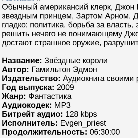
Обычный американсий клерк, Джон Г
звездным принцем, Зартом Арном. Дж
гладко: политика, борьба за власть,
решить нечего не понимающему Джон
достают страшное оружие, разрушит
Название:
Звёздные короли
Автор:
Гамильтон Эдмон
Издательство:
Аудиокнига своими 
Год выпуска:
2009
Жанр:
Фантастика
Аудиокодек:
MP3
Битрейт аудио:
128 kbps
Исполнитель:
Evgen_priest
Продолжительность:
06:30:00