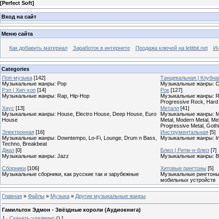
[
Perfect Soft
]
Вход на сайт
Меню сайта
Как добавить материал
Заработок в интернете
Продажа ключей на letitbit.net
Ин
Categories
Поп-музыка
[142]
Танцевальная | Клубна
Музыкальные жанры: Pop
Музыкальные жанры: Cl
Рэп | Хип-хоп
[14]
Рок
[127]
Музыкальные жанры: Rap, Hip-Hop
Музыкальные жанры: Roc
Progressive Rock, Hard
Хаус
[13]
Металл
[41]
Музыкальные жанры: House, Electro House, Deep House, Euro
Музыкальные жанры: Meta
House
Metal, Modern Metal, Mel
Progressive Metal, Goth
Электронная
[16]
Инструментальная
[5]
Музыкальные жанры: Downtempo, Lo-Fi, Lounge, Drum n Bass,
Музыкальные жанры: In
Techno, Breakbeat
Джаз
[0]
Блюз | Ритм-н-блюз
[7]
Музыкальные жанры: Jazz
Музыкальные жанры: B
Сборники
[106]
Хитовые рингтоны
[5]
Музыкальные сборники, как русские так и зарубежные
Музыкальные рингтоны,
мобильных устройств
Главная
»
Файлы
»
Музыка
»
Другие музыкальные жанры
Гамильтон Эдмон - Звёздные короли (Аудиокнига)
[
·
Скачать удаленно
()
]