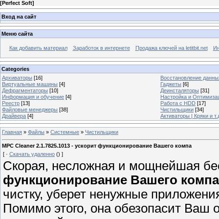
[
Perfect Soft
]
Вход на сайт
Меню сайта
Как добавить материал
Заработок в интернете
Продажа ключей на letitbit.net
Ин
Categories
Архиваторы
[16]
Восстановление данны
Виртуальные машины
[4]
Гаджеты
[6]
Дефрагментаторы
[10]
Деинсталяторы
[31]
Информация и обучение
[4]
Настройка и Оптимиза
Реестр
[13]
Работа с HDD
[17]
Файловые менеджеры
[38]
Чистильщики
[34]
Драйвера
[4]
Активаторы | Кряки и т.
Главная
»
Файлы
»
Системные
»
Чистильщики
MPC Cleaner 2.1.7825.1013 - ускорит функционирование Вашего компа
[
·
Скачать удаленно
()
]
Скорая, несложная и мощнейшая бе
функционирование Вашего компа
чистку, уберет ненужные приложения
Помимо этого, она обезопасит Ваш 