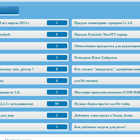
Гис) апрель 2013 г
1
Продам мониторинг серверов Cs 1.6
edsoft
9
Продам Fantastic War3FT сервер
5
Обновлённая программа для редактировани
1
Разводила Илья Хайдуков
оманду amx_givexp ?
8
Кто сможет "переделать" админ/вип ме
еку
6
war3ft мяснмк
рвере кс 1.6.
3
Магазины прокачки навыков (CSSB Skill
.2.3 c исходниками)
99
Нужна сборка просто war3ft+csdm.
ь,кто жив
5
Добавить очки опыта к Steam_bonus
5
Как добавить модель для расы?