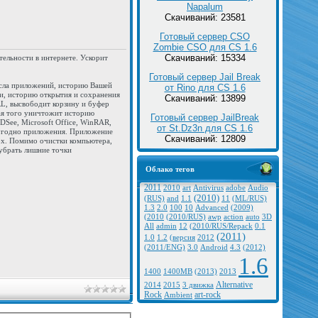
Napalum
Скачиваний: 23581
Готовый сервер CSO
Zombie CSO для CS 1.6
Скачиваний: 15334
ельности в интернете. Ускорит
Готовый сервер Jail Break
исла приложений, историю Вашей
от Rino для CS 1.6
ли, историю открытия и сохранения
Скачиваний: 13899
RL, высвободит корзину и буфер
тая того уничтожит историю
Готовый сервер JailBreak
DSee, Microsoft Office, WinRAR,
от St.Dz3n для CS 1.6
 угодно приложения. Приложение
Скачиваний: 12809
efox. Помимо очистки компьютера,
убрать лишние точки
Облако тегов
2011
2010
art
Antivirus
adobe
Audio
(2010)
(RUS)
and
1.1
11
(ML/RUS)
1.3
2.0
100
10
Advanced
(2009)
(2010
(2010/RUS)
awp
action
auto
3D
All
admin
12
(2010/RUS/Repack
0.1
(2011)
1.0
1.2
(версия
2012
(2011/ENG)
3.0
Android
4.3
(2012)
1.6
1400
1400MB
(2013)
2013
Alternative
2014
2015
3 движка
Rock
art-rock
Ambient