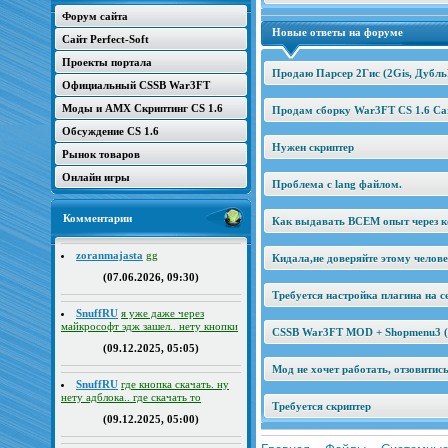
Форум сайта
Новые ответы на форуме
Сайт Perfect-Soft
Проекты портала
Продаю Парсер 2Гис (2Gis, Дубль
Официальный CSSB War3FT
Моды и AMX Скриптинг CS 1.6
Продам сборку War3FT CS 1.6 Car
Обсуждение CS 1.6
Нужен скриптер
Рынок товаров
Онлайн игры
Проблема с lang файлом.
Комментарии
Как выдавать ВСЕМ опыт через к
zoranmajasta
gg
Кидала,не доверяйте этому челов
(07.06.2026, 09:30)
Требуется настройка плагина на се
SnuffRU
я уже даже через
майкрософт эдж зашел.. нету кнопки
CSSB War3FT MOD + Shopmenu3 (2
(09.12.2025, 05:05)
Мод не хочет работать, отзовитис
SnuffRU
где кнопка скачать. ну
нету адблока.. где скачать то
Требуется скриптер
(09.12.2025, 05:00)