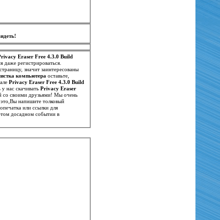
идеть!
Privacy Eraser Free 4.3.0 Build
я даже регистрироваться.
страницу, значит заинтересованы
 очистка компьютера
оставьте,
иале
Privacy Eraser Free 4.3.0 Build
, что поможет нам и другим посетителям иметь точное представление о нем. Если вам понравилось у нас скачивать
Privacy Eraser
ей со своими друзьями! Мы очень
 это,Вы напишите толковый
печатка или ссылки для
этом досадном событии в