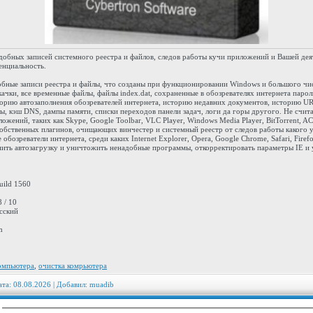
добных записей системного реестра и файлов, следов работы кучи приложений и Вашей деят
енциальность.
обные записи реестра и файлы, что созданы при функционировании Windows и большого ч
качки, все временные файлы, файлы index.dat, сохраненные в обозревателях интернета паро
сторию автозаполнения обозревателей интернета, историю недавних документов, историю U
ы, кэш DNS, дампы памяти, списки переходов панели задач, логи да горы другого. Не счи
жений, таких как Skype, Google Toolbar, VLC Player, Windows Media Player, BitTorrent, AC
обственных плагинов, очищающих винчестер и системный реестр от следов работы какого
обозреватели интернета, среди каких Internet Explorer, Opera, Google Chrome, Safari, Fir
ить автозагрузку и уничтожить ненадобные программы, откорректировать параметры IE и 
Build 1560
 / 10
сский
m
компьютера
,
очистка комрьютера
ата: 08.08.2026 | Добавил:
muadib
: