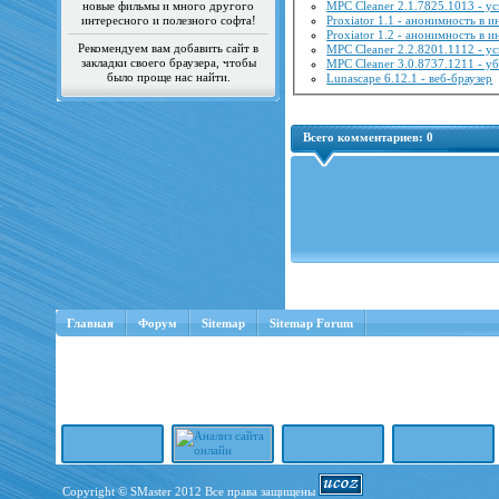
новые фильмы и много другого
MPC Cleaner 2.1.7825.1013 - 
интересного и полезного софта!
Proxiator 1.1 - анонимность в и
Proxiator 1.2 - анонимность в и
Рекомендуем вам добавить сайт в
MPC Cleaner 2.2.8201.1112 - 
закладки своего браузера, чтобы
MPC Cleaner 3.0.8737.1211 - 
было проще нас найти.
Lunascape 6.12.1 - веб-браузер
Всего комментариев:
0
Главная
Форум
Sitemap
Sitemap Forum
Copyright © SMaster 2012 Все права защищены