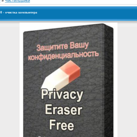
е
»
Чистильщики
560 - очистка компьютера