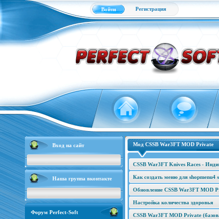
Регистрация
Войти
Мод CSSB War3FT MOD Private
Вход на сайт
CSSB War3FT Knives Races - Инд
Как создать меню для shopmenu4 s
Наша группа вконтакте
Обновление CSSB War3FT MOD Pri
Настройка количества здоровья
Форум Perfect-Soft
CSSB War3FT MOD Private (базова