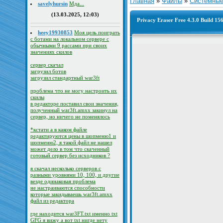
Главная
»
Файлы
»
Системны
savelyhursin
Мда...
(13.03.2025, 12:03)
Privacy Eraser Free 4.3.0 Build 1
heey19930853
Моя цель поиграть
с ботами на локальном сервере с
обычными 9 рассами при своих
значениях скилов
сервер скачал
загрузил ботов
загрузил стандартный war3ft
проблема что не могу настроить их
скилы
в редакторе поставил свои значения,
полученный war3ft.amxx закинул на
сервер, но ничего не поменялось
*кстати а в каком файле
редактируются цены в шопменю1 и
шопменю2, я такой файл не нашел
может дело в том что скаченный
готовый сервер без исходников ?
я скачал несколько серверов с
разными уровнями 10, 100, и другие
везде одинаковая проблема
не настраиваются способности
которые закидываешь war3ft.amxx
файл из редактора
где находится war3FT.txt именно txt
GFG я вижу а вот txt нигде нету