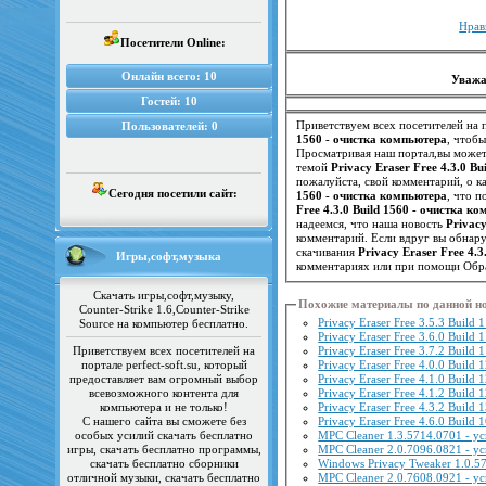
Нрав
Посетители Online:
Онлайн всего:
10
Уважа
Гостей:
10
Приветствуем всех посетителей на п
Пользователей:
0
1560 - очистка компьютера
, чтоб
Просматривая наш портал,вы можете
темой
Privacy Eraser Free 4.3.0 B
пожалуйста, свой комментарий, о к
Сегодня посетили сайт:
1560 - очистка компьютера
Free 4.3.0 Build 1560 - очистка к
надеемся, что наша новость
Privacy
комментарий. Если вдруг вы обнар
скачивания
Privacy Eraser Free 4.
Игры,софт,музыка
комментариях или при помощи Обра
Скачать игры,софт,музыку,
Похожие материалы по данной н
Counter-Strike 1.6,Counter-Strike
Privacy Eraser Free 3.5.3 Build
Source на компьютер бесплатно.
Privacy Eraser Free 3.6.0 Build
Приветствуем всех посетителей на
Privacy Eraser Free 3.7.2 Build
портале perfect-soft.su, который
Privacy Eraser Free 4.0.0 Build
предоставляет вам огромный выбор
Privacy Eraser Free 4.1.0 Build
всевозможного контента для
Privacy Eraser Free 4.1.2 Build
компьютера и не только!
Privacy Eraser Free 4.3.2 Build
С нашего сайта вы сможете без
Privacy Eraser Free 4.6.0 Build
особых усилий скачать бесплатно
MPC Cleaner 1.3.5714.0701 - у
игры, скачать бесплатно программы,
MPC Cleaner 2.0.7096.0821 - 
скачать бесплатно сборники
Windows Privacy Tweaker 1.0.5
отличной музыки, скачать бесплатно
MPC Cleaner 2.0.7608.0921 - у