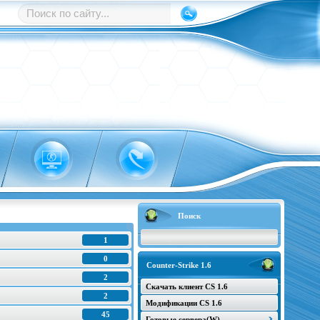
Поиск
1
0
Counter-Strike 1.6
2
Скачать клиент CS 1.6
2
Модификации CS 1.6
45
Готовые сервера(W)