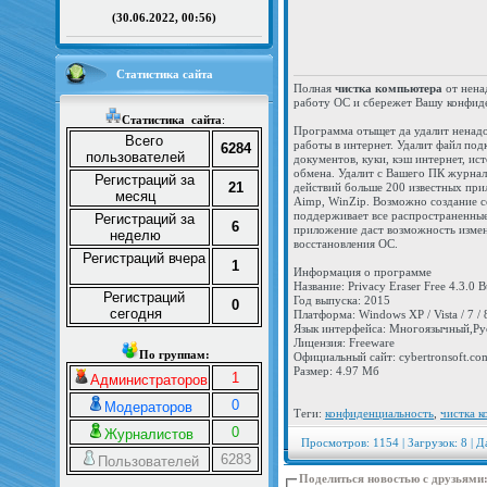
(30.06.2022, 00:56)
Статистика сайта
Полная
чистка компьютера
от нена
работу ОС и сбережет Вашу конфид
Статистика
сайта
:
Программа отыщет да удалит ненад
Всего
работы в интернет. Удалит файл под
6284
пользователей
документов, куки, кэш интернет, и
обмена. Удалит с Вашего ПК журнал
Регистраций за
21
действий больше 200 известных прило
месяц
Aimp, WinZip. Возможно создание с
поддерживает все распространенные 
Регистраций за
6
приложение даст возможность измен
неделю
восстановления ОС.
Регистраций вчера
1
Информация о программе
Название: Privacy Eraser Free 4.3.0 
Регистраций
Год выпуска: 2015
0
сегодня
Платформа: Windows XP / Vista / 7 / 8
Язык интерфейса: Многоязычный,Ру
Лицензия: Freeware
По группам:
Официальный сайт: cybertronsoft.co
Размер: 4.97 Мб
1
Администраторов
0
Модераторов
Теги:
конфиденциальность
,
чистка 
0
Журналистов
Просмотров: 1154 | Загрузок: 8 | Д
6283
Пользователей
Поделиться новостью с друзьями