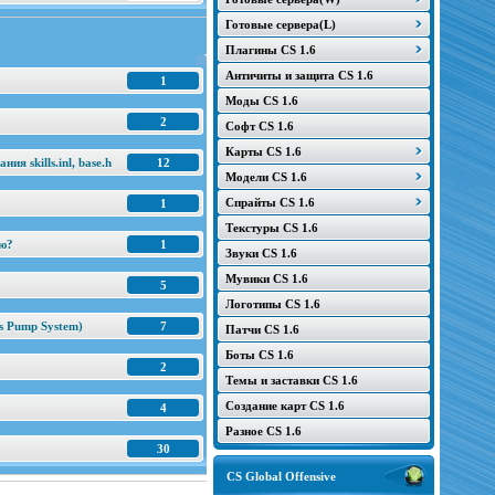
Готовые сервера(L)
Плагины CS 1.6
Античиты и защита CS 1.6
1
Моды CS 1.6
2
Софт CS 1.6
Карты CS 1.6
я skills.inl, base.h
12
Модели CS 1.6
Спрайты CS 1.6
1
Текстуры CS 1.6
ню?
1
Звуки CS 1.6
Мувики CS 1.6
5
Логотипы CS 1.6
s Pump System)
7
Патчи CS 1.6
Боты CS 1.6
2
Темы и заставки CS 1.6
Создание карт CS 1.6
4
Разное CS 1.6
30
CS Global Offensive