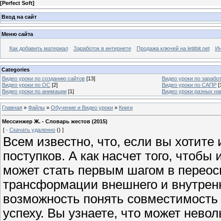
[
Perfect Soft
]
Вход на сайт
Меню сайта
Как добавить материал
Заработок в интернете
Продажа ключей на letitbit.net
Ин
Categories
Видео уроки по созданию сайтов
[13]
Видео уроки по заработ
Видео уроки по ОС
[2]
Видео уроки по САПР
[
Видео уроки по анимации
[1]
Видео уроки разных н
Главная
»
Файлы
»
Обучение и Видео уроки
»
Книги
Мессинжер Ж. - Словарь жестов (2015)
[
·
Скачать удаленно
()
]
Всем известно, что, если вы хотите
поступков. А как насчет того, чтоб
может стать первым шагом в переос
трансформации внешнего и внутренн
возможность понять совместимость 
успеху. Вы узнаете, что может невол