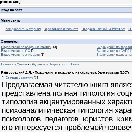
[
Perfect Soft
]
Вход на сайт
Меню сайта
Как добавить материал
Заработок в интернете
Продажа ключей на letitbit.net
Ин
Categories
Видео уроки по созданию сайтов
[13]
Видео уроки по заработ
Видео уроки по ОС
[2]
Видео уроки по САПР
[
Видео уроки по анимации
[1]
Видео уроки разных н
Главная
»
Файлы
»
Обучение и Видео уроки
»
Книги
Райгородский Д.Я. - Психология и психоанализ характера: Хрестоматия (2007)
[
·
Скачать удаленно
()
]
Предлагаемая читателю книга являет
представлена полная типология соц
типология акцентуированных характ
психоаналитическая типология хара
психологов, педагогов, юристов, кри
кто интересуется проблемой челове