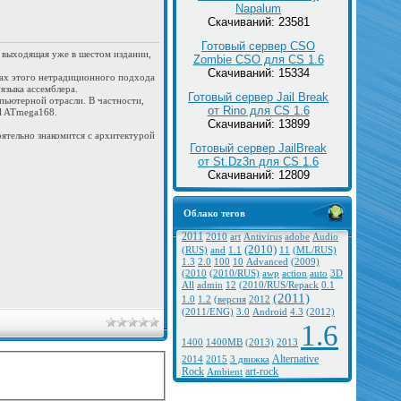
Napalum
Скачиваний: 23581
Готовый сервер CSO
 выходящая уже в шестом издании,
Zombie CSO для CS 1.6
Скачиваний: 15334
ках этого нетрадиционного подхода
языка ассемблера.
Готовый сервер Jail Break
пьютерной отрасли. В частности,
от Rino для CS 1.6
el ATmega168.
Скачиваний: 13899
оятельно знакомится с архитектурой
Готовый сервер JailBreak
от St.Dz3n для CS 1.6
Скачиваний: 12809
Облако тегов
2011
2010
art
Antivirus
adobe
Audio
(2010)
(RUS)
and
1.1
11
(ML/RUS)
1.3
2.0
100
10
Advanced
(2009)
(2010
(2010/RUS)
awp
action
auto
3D
All
admin
12
(2010/RUS/Repack
0.1
(2011)
1.0
1.2
(версия
2012
(2011/ENG)
3.0
Android
4.3
(2012)
1.6
1400
1400MB
(2013)
2013
Alternative
2014
2015
3 движка
Rock
art-rock
Ambient