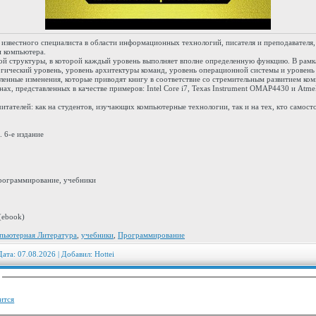
известного специалиста в области информационных технологий, писателя и преподавателя,
и компьютера.
кой структуры, в которой каждый уровень выполняет вполне определенную функцию. В рам
ический уровень, уровень архитектуры команд, уровень операционной системы и уровень 
ленные изменения, которые приводят книгу в соответствие со стремительным развитием ком
х, представленных в качестве примеров: Intel Core i7, Texas Instrument OMAP4430 и Atm
итателей: как на студентов, изучающих компьютерные технологии, так и на тех, кто самост
 6-е издание
рограммирование, учебники
(ebook)
пьютерная Литература
,
учебники
,
Программирование
Дата: 07.08.2026 | Добавил:
Hottei
:
ится