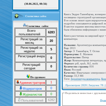
(30.06.2022, 00:56)
Книга Эндрю Таненбаума, всемирно 
Статистика сайта
посвящена структурной организаци
В ее основе лежит идея иерархичес
подробно описываются цифровой лог
Статистика
сайта
:
В шестое издание внесены многочис
была обновлена информация о машина
Всего
6283
пользователей
Книга рассчитана на широкий круг ч
Регистраций за
компьютера.
20
месяц
Название:
Архитектура компьютера.
Регистраций за
Год:
2013
5
неделю
Автор:
Э. Таненбаум, Т. Остин
Переводчик:
Е. Матвеев
Регистраций вчера
Издательство:
Питер
0
Жанр:
Компьютерная литература, п
Формат:
pdf, epub, fb2, mobi
Регистраций
0
Количество страниц:
816
сегодня
Язык:
Русский
Качество:
Изначально электронное 
Размер:
33,3 Мб
По группам:
Теги:
Архитектура компьютера
,
Ком
1
Администраторов
Просмотров: 2020 | Загрузок: 78 | 
0
Модераторов
Поделиться новостью с друзьями
0
Журналистов
6282
Пользователей
Нрав