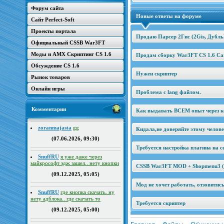
Форум сайта
Новые ответы на форуме
Сайт Perfect-Soft
Проекты портала
Продаю Парсер 2Гис (2Gis, Дубль
Официальный CSSB War3FT
Моды и AMX Скриптинг CS 1.6
Продам сборку War3FT CS 1.6 Car
Обсуждение CS 1.6
Нужен скриптер
Рынок товаров
Онлайн игры
Проблема с lang файлом.
Комментарии
Как выдавать ВСЕМ опыт через к
zoranmajasta
gg
Кидала,не доверяйте этому челов
(07.06.2026, 09:30)
Требуется настройка плагина на се
SnuffRU
я уже даже через
майкрософт эдж зашел.. нету кнопки
CSSB War3FT MOD + Shopmenu3 (2
(09.12.2025, 05:05)
Мод не хочет работать, отзовитис
SnuffRU
где кнопка скачать. ну
нету адблока.. где скачать то
Требуется скриптер
(09.12.2025, 05:00)