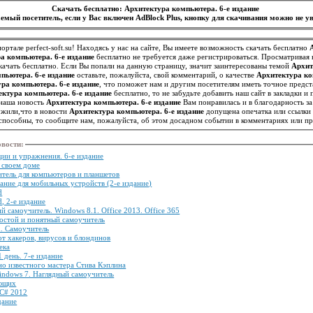
Скачать бесплатно: Архитектура компьютера. 6-е издание
емый посетитель, если у Вас включен AdBlock Plus, кнопку для скачивания можно не ув
ортале perfect-soft.su! Находясь у нас на сайте, Вы имеете возможность скачать бесплатно
а компьютера. 6-е издание
бесплатно не требуется даже регистрироваться. Просматривая
ачать бесплатно. Если Вы попали на данную страницу, значит заинтересованы темой
Архит
пьютера. 6-е издание
оставьте, пожалуйста, свой комментарий, о качестве
Архитектура ко
ра компьютера. 6-е издание
, что поможет нам и другим посетителям иметь точное предст
ектура компьютера. 6-е издание
бесплатно, то не забудьте добавить наш сайт в закладки 
 наша новость
Архитектура компьютера. 6-е издание
Вам понравилась и в благодарность з
ужили,что в новости
Архитектура компьютера. 6-е издание
допущена опечатка или ссылки
пособны, то сообщите нам, пожалуйста, об этом досадном событии в комментариях или п
овости
:
ии и упражнения. 6-е издание
в своем доме
тель для компьютеров и планшетов
ние для мобильных устройств (2-е издание)
d
, 2-е издание
 самоучитель. Windows 8.1. Office 2013. Office 365
остой и понятный самоучитель
. Самоучитель
от хакеров, вирусов и блондинов
ека
 день. 7-е издание
о известного мастера Стива Кэплина
indows 7. Наглядный самоучитель
ающих
 C# 2012
дание