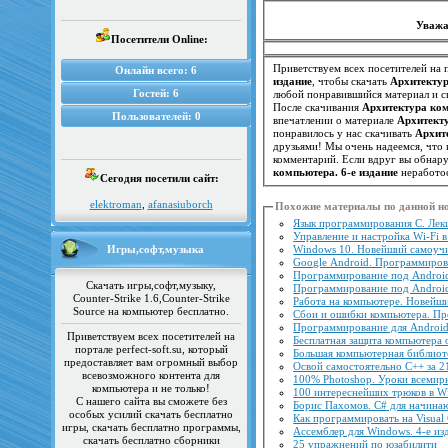
Уважа
Посетители Online:
Приветствуем всех посетителей на п
Онлайн всего:
6
издание
, чтобы скачать
Архитектур
Гостей:
6
любой понравившийся материал и ск
После скачивания
Архитектура ком
Пользователей:
0
впечатлении о материале
Архитекту
понравилось у нас скачивать
Архит
друзьями! Мы очень надеемся, что
комментарий. Если вдруг вы обнар
компьютера. 6-е издание
неработос
Сегодня посетили сайт:
elektroman
,
afanasiuborch
Похожие материалы по данной н
Язык программирования C. Лекц
Управление и настройка Wi-Fi 
Игры,софт,музыка
Windows 10. Новейший самоучи
Google Android. Программирова
Программирование под Androi
Скачать игры,софт,музыку,
Программирование под Android
Counter-Strike 1.6,Counter-Strike
Работа на компьютере. Новейший
Source на компьютер бесплатно.
Сбои и ошибки компьютера. Пр
Программирование для Android
Приветствуем всех посетителей на
Бесплатная защита компьютера 
портале perfect-soft.su, который
Большая компьютерная библиот
предоставляет вам огромный выбор
Освой самостоятельно C++ за 21
всевозможного контента для
100% Photoshop. Уроки всемирн
компьютера и не только!
100 интереснейших трюков в W
С нашего сайта вы сможете без
Борис Пахомов. C# для начин
особых усилий скачать бесплатно
Как программировать на Visual
игры, скачать бесплатно программы,
Ассемблер для Windows. 4-е из
скачать бесплатно сборники
25 упражнений по юзабилити