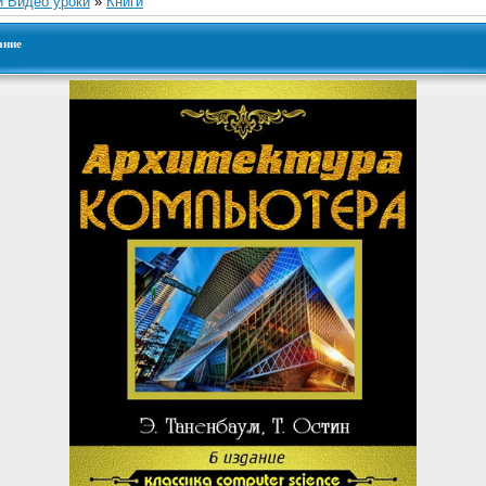
и Видео уроки
»
Книги
ание