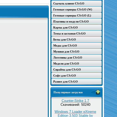
Скачать клиент CS:GO
Готовые серверы CS:GO (W)
Готовые серверы CS:GO (L)
Плагины и модули CS:GO
Карты для CS:GO
Темы и заставки CS:GO
Боты для CS:GO
Моды для CS:GO
Мувики для CS:GO
Логотипы для CS:GO
Модели для CS:GO
Спрайты для CS:GO
Софт для CS:GO
Разное для CS:GO
Популярные загрузки
Counter-Strike 1.7
Скачиваний: 50240
Windows 7 Loader eXtreme
Edition 3.503 Stable by