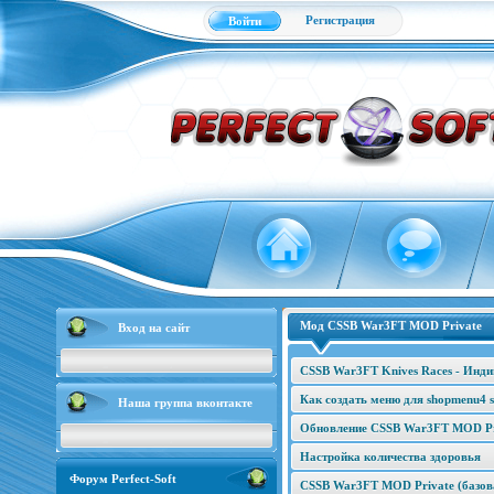
Регистрация
Войти
Мод CSSB War3FT MOD Private
Вход на сайт
CSSB War3FT Knives Races - Инд
Как создать меню для shopmenu4 s
Наша группа вконтакте
Обновление CSSB War3FT MOD Pri
Настройка количества здоровья
Форум Perfect-Soft
CSSB War3FT MOD Private (базова