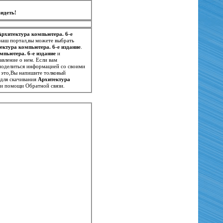
идеть!
Архитектура компьютера. 6-е
 наш портал,вы можете выбрать
ектура компьютера. 6-е издание
.
мпьютера. 6-е издание
и
авление о нем. Если вам
и поделиться информацией со своими
а это,Вы напишите толковый
 для скачивания
Архитектура
ри помощи Обратной связи.