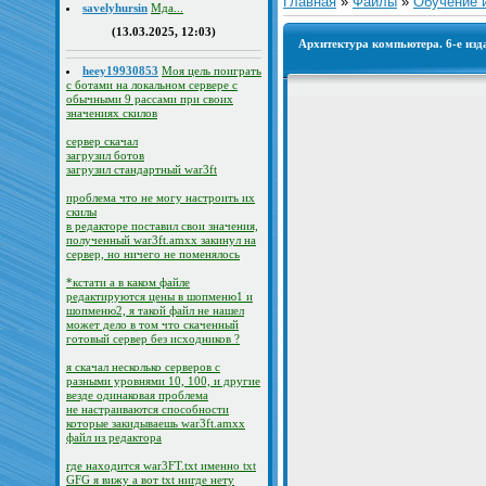
Главная
»
Файлы
»
Обучение 
savelyhursin
Мда...
(13.03.2025, 12:03)
Архитектура компьютера. 6-е изд
heey19930853
Моя цель поиграть
с ботами на локальном сервере с
обычными 9 рассами при своих
значениях скилов
сервер скачал
загрузил ботов
загрузил стандартный war3ft
проблема что не могу настроить их
скилы
в редакторе поставил свои значения,
полученный war3ft.amxx закинул на
сервер, но ничего не поменялось
*кстати а в каком файле
редактируются цены в шопменю1 и
шопменю2, я такой файл не нашел
может дело в том что скаченный
готовый сервер без исходников ?
я скачал несколько серверов с
разными уровнями 10, 100, и другие
везде одинаковая проблема
не настраиваются способности
которые закидываешь war3ft.amxx
файл из редактора
где находится war3FT.txt именно txt
GFG я вижу а вот txt нигде нету