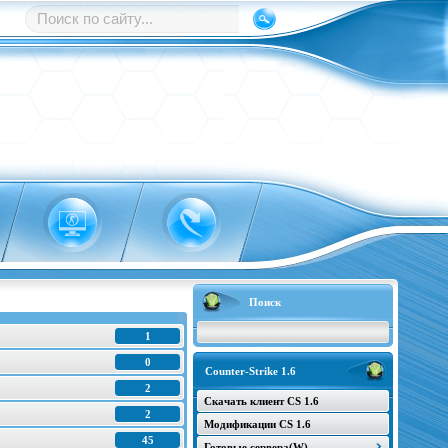
Поиск
1
0
Counter-Strike 1.6
2
Скачать клиент CS 1.6
2
Модификации CS 1.6
45
Готовые сервера(W)