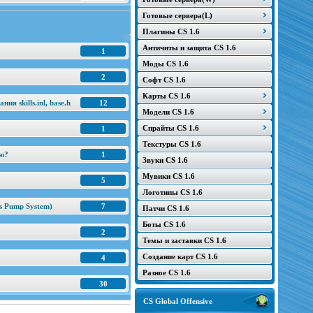
Готовые сервера(L)
Плагины CS 1.6
Античиты и защита CS 1.6
1
Моды CS 1.6
2
Софт CS 1.6
Карты CS 1.6
я skills.inl, base.h
12
Модели CS 1.6
Спрайты CS 1.6
1
Текстуры CS 1.6
ню?
1
Звуки CS 1.6
Мувики CS 1.6
5
Логотипы CS 1.6
s Pump System)
7
Патчи CS 1.6
Боты CS 1.6
2
Темы и заставки CS 1.6
Создание карт CS 1.6
4
Разное CS 1.6
30
CS Global Offensive