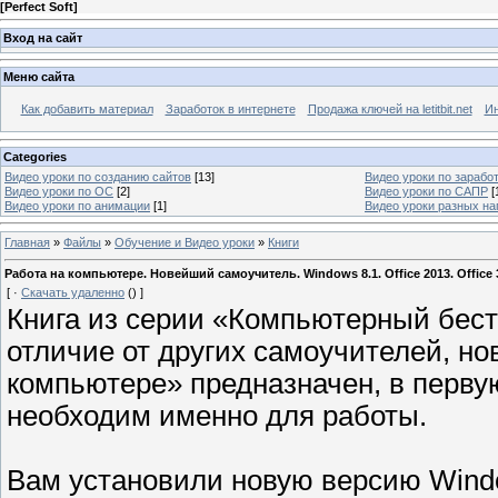
[
Perfect Soft
]
Вход на сайт
Меню сайта
Как добавить материал
Заработок в интернете
Продажа ключей на letitbit.net
Ин
Categories
Видео уроки по созданию сайтов
[13]
Видео уроки по заработ
Видео уроки по ОС
[2]
Видео уроки по САПР
[
Видео уроки по анимации
[1]
Видео уроки разных н
Главная
»
Файлы
»
Обучение и Видео уроки
»
Книги
Работа на компьютере. Новейший самоучитель. Windows 8.1. Office 2013. Office 
[
·
Скачать удаленно
()
]
Книга из серии «Компьютерный бест
отличие от других самоучителей, н
компьютере» предназначен, в первую
необходим именно для работы.
Вам установили новую версию Windo