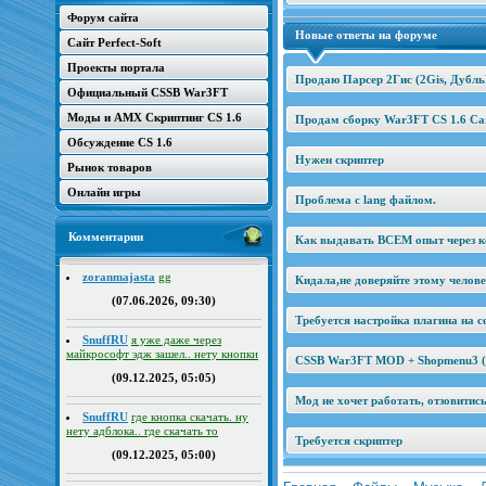
Форум сайта
Новые ответы на форуме
Сайт Perfect-Soft
Проекты портала
Продаю Парсер 2Гис (2Gis, Дубль
Официальный CSSB War3FT
Моды и AMX Скриптинг CS 1.6
Продам сборку War3FT CS 1.6 Car
Обсуждение CS 1.6
Нужен скриптер
Рынок товаров
Онлайн игры
Проблема с lang файлом.
Комментарии
Как выдавать ВСЕМ опыт через к
zoranmajasta
gg
Кидала,не доверяйте этому челов
(07.06.2026, 09:30)
Требуется настройка плагина на се
SnuffRU
я уже даже через
майкрософт эдж зашел.. нету кнопки
CSSB War3FT MOD + Shopmenu3 (2
(09.12.2025, 05:05)
Мод не хочет работать, отзовитис
SnuffRU
где кнопка скачать. ну
нету адблока.. где скачать то
Требуется скриптер
(09.12.2025, 05:00)