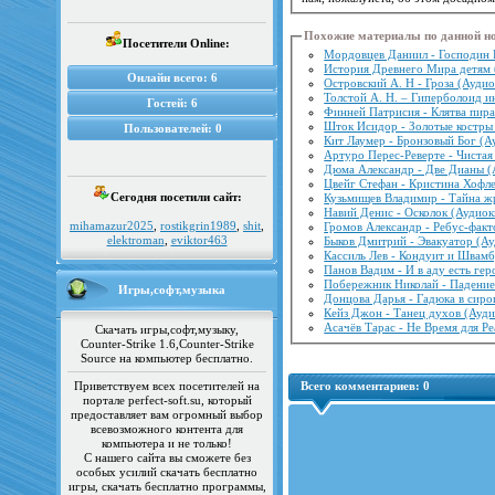
Похожие материалы по данной н
Посетители Online:
Мордовцев Даниил - Господин 
История Древнего Мира детям 
Онлайн всего:
6
Островский А. Н - Гроза (Аудио
Толстой А. Н. – Гиперболоид и
Гостей:
6
Финней Патрисия - Клятва пира
Шток Исидор - Золотые костры 
Пользователей:
0
Кит Лаумер - Бронзовый Бог (А
Артуро Перес-Реверте - Чистая
Дюма Александр - Две Дианы (
Цвейг Стефан - Кристина Хофл
Сегодня посетили сайт:
Кузьмищев Владимир - Тайна ж
Навий Денис - Осколок (Аудиок
mihamazur2025
,
rostikgrin1989
,
shit
,
Громов Александр - Ребус-факт
elektroman
,
eviktor463
Быков Дмитрий - Эвакуатор (А
Кассиль Лев - Кондуит и Швамб
Панов Вадим - И в аду есть гер
Побережник Николай - Падение
Игры,софт,музыка
Донцова Дарья - Гадюка в сиро
Кейз Джон - Танец духов (Ауди
Асачёв Тарас - Не Время для Ре
Скачать игры,софт,музыку,
Counter-Strike 1.6,Counter-Strike
Source на компьютер бесплатно.
Приветствуем всех посетителей на
Всего комментариев:
0
портале perfect-soft.su, который
предоставляет вам огромный выбор
всевозможного контента для
компьютера и не только!
С нашего сайта вы сможете без
особых усилий скачать бесплатно
игры, скачать бесплатно программы,