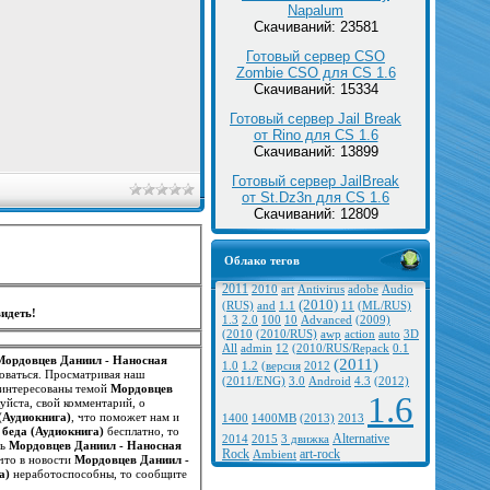
Napalum
Скачиваний: 23581
Готовый сервер CSO
Zombie CSO для CS 1.6
Скачиваний: 15334
Готовый сервер Jail Break
от Rino для CS 1.6
Скачиваний: 13899
Готовый сервер JailBreak
от St.Dz3n для CS 1.6
Скачиваний: 12809
Облако тегов
2011
2010
art
Antivirus
adobe
Audio
(2010)
(RUS)
and
1.1
11
(ML/RUS)
идеть!
1.3
2.0
100
10
Advanced
(2009)
(2010
(2010/RUS)
awp
action
auto
3D
All
admin
12
(2010/RUS/Repack
0.1
Мордовцев Даниил - Наносная
(2011)
1.0
1.2
(версия
2012
оваться. Просматривая наш
(2011/ENG)
3.0
Android
4.3
(2012)
заинтересованы темой
Мордовцев
1.6
уйста, свой комментарий, о
(Аудиокнига)
, что поможет нам и
1400
1400MB
(2013)
2013
беда (Аудиокнига)
бесплатно, то
Alternative
2014
2015
3 движка
ть
Мордовцев Даниил - Наносная
Rock
art-rock
Ambient
что в новости
Мордовцев Даниил -
а)
неработоспособны, то сообщите