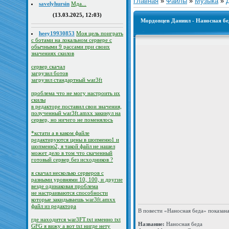
Главная
»
Файлы
»
Музыка
»
savelyhursin
Мда...
(13.03.2025, 12:03)
Мордовцев Даниил - Наносная бе
heey19930853
Моя цель поиграть
с ботами на локальном сервере с
обычными 9 рассами при своих
значениях скилов
сервер скачал
загрузил ботов
загрузил стандартный war3ft
проблема что не могу настроить их
скилы
в редакторе поставил свои значения,
полученный war3ft.amxx закинул на
сервер, но ничего не поменялось
*кстати а в каком файле
редактируются цены в шопменю1 и
шопменю2, я такой файл не нашел
может дело в том что скаченный
готовый сервер без исходников ?
я скачал несколько серверов с
разными уровнями 10, 100, и другие
везде одинаковая проблема
не настраиваются способности
которые закидываешь war3ft.amxx
файл из редактора
В повести «Наносная беда» показана
где находится war3FT.txt именно txt
Название:
Наносная беда
GFG я вижу а вот txt нигде нету