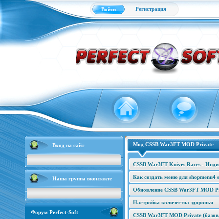
Регистрация
Войти
Мод CSSB War3FT MOD Private
Вход на сайт
CSSB War3FT Knives Races - Инд
Как создать меню для shopmenu4 s
Наша группа вконтакте
Обновление CSSB War3FT MOD Pri
Настройка количества здоровья
Форум Perfect-Soft
CSSB War3FT MOD Private (базова