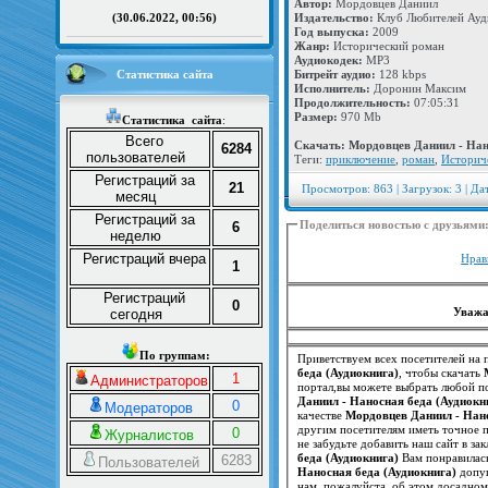
Автор:
Мордовцев Даниил
Издательство:
Клуб Любителей Ауд
(30.06.2022, 00:56)
Год выпуска:
2009
Жанр:
Исторический роман
Аудиокодек:
MP3
Статистика сайта
Битрейт аудио:
128 kbps
Исполнитель:
Доронин Максим
Продолжительность:
07:05:31
Размер:
970 Mb
Статистика
сайта
:
Всего
Скачать: Мордовцев Даниил - Нан
6284
пользователей
Теги:
приключение
,
роман
,
Историч
Регистраций за
21
Просмотров: 863 | Загрузок: 3 | Да
месяц
Регистраций за
Поделиться новостью с друзьями
6
неделю
Регистраций вчера
Нрав
1
Регистраций
0
Уважа
сегодня
По группам:
Приветствуем всех посетителей на п
беда (Аудиокнига)
, чтобы скачать
1
Администраторов
портал,вы можете выбрать любой по
Даниил - Наносная беда (Аудиокн
0
Модераторов
качестве
Мордовцев Даниил - Нано
0
Журналистов
не забудьте добавить наш сайт в з
беда (Аудиокнига)
Вам понравилась
6283
Пользователей
Наносная беда (Аудиокнига)
допущ
нам, пожалуйста, об этом досадно