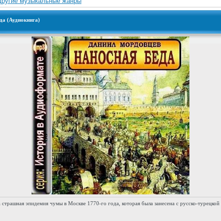
Другие музыкальные жанры
да (Аудиокнига)
 страшная эпидемия чумы в Москве 1770-го года, которая была занесена с русско-турецкой