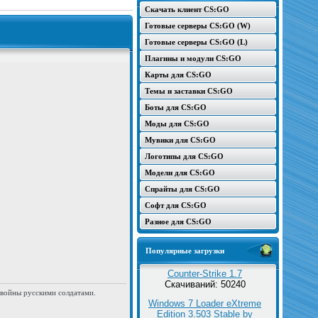
Скачать клиент CS:GO
Готовые серверы CS:GO (W)
Готовые серверы CS:GO (L)
Плагины и модули CS:GO
Карты для CS:GO
Темы и заставки CS:GO
Боты для CS:GO
Моды для CS:GO
Мувики для CS:GO
Логотипы для CS:GO
Модели для CS:GO
Спрайты для CS:GO
Софт для CS:GO
Разное для CS:GO
Популярные загрузки
Counter-Strike 1.7
Скачиваний: 50240
 войны русскими солдатами.
Windows 7 Loader eXtreme
Edition 3.503 Stable by