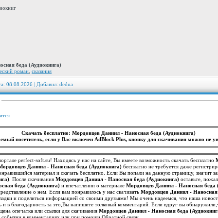
иокниг
осная беда (Аудиокнига)
еский роман
,
сказания
та: 08.08.2026 | Добавил:
dedua
:
ится
Скачать бесплатно: Мордовцев Даниил - Наносная беда (Аудиокнига)
емый посетитель, если у Вас включен AdBlock Plus, кнопку для скачивания можно не ув
ортале perfect-soft.su! Находясь у нас на сайте, Вы имеете возможность скачать бесплатно
Мордовцев Даниил - Наносная беда (Аудиокнига)
бесплатно не требуется даже регистрир
нравившийся материал и скачать бесплатно. Если Вы попали на данную страницу, значит 
ига)
. После скачивания
Мордовцев Даниил - Наносная беда (Аудиокнига)
оставьте, пожал
сная беда (Аудиокнига)
и впечатлении о материале
Мордовцев Даниил - Наносная беда 
другим посетителям иметь точное представление о нем. Если вам понравилось у нас скачивать
Мордовцев Даниил - Наносная 
акладки и поделиться информацией со своими друзьями! Мы очень надеемся, что наша новос
 и в благодарность за это,Вы напишите толковый комментарий. Если вдруг вы обнаружили,
ена опечатка или ссылки для скачивания
Мордовцев Даниил - Наносная беда (Аудиокниг
м событии в комментариях или при помощи Обратной связи.