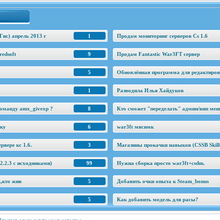
Гис) апрель 2013 г
1
Продам мониторинг серверов Cs 1.6
edsoft
9
Продам Fantastic War3FT сервер
5
Обновлённая программа для редактировани
1
Разводила Илья Хайдуков
оманду amx_givexp ?
8
Кто сможет "переделать" админ/вип ме
еку
6
war3ft мяснмк
рвере кс 1.6.
3
Магазины прокачки навыков (CSSB Skill
.2.3 c исходниками)
99
Нужна сборка просто war3ft+csdm.
ь,кто жив
5
Добавить очки опыта к Steam_bonus
5
Как добавить модель для расы?