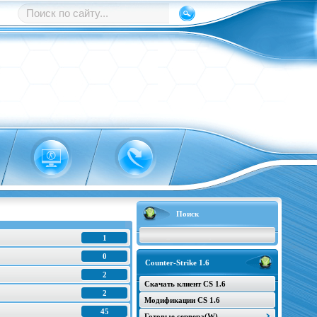
Поиск
1
0
Counter-Strike 1.6
2
Скачать клиент CS 1.6
2
Модификации CS 1.6
45
Готовые сервера(W)