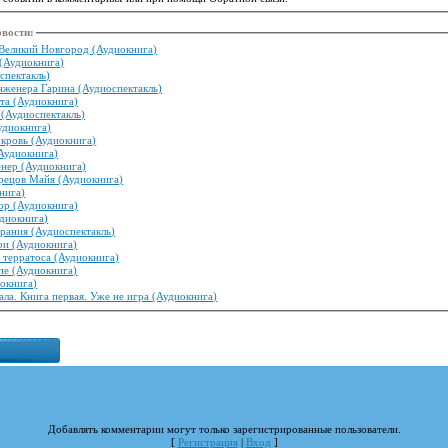
овости
:
Великий Новгород (Аудиокнига)
(Аудиокнига)
спектакль)
нженера Гарина (Аудиоспектакль)
та (Аудиокнига)
(Аудиоспектакль)
удиокнига)
 кровь (Аудиокнига)
Аудиокнига)
енер (Аудиокнига)
рецов Майя (Аудиокнига)
нига)
ор (Аудиокнига)
удиокнига)
рания (Аудиоспектакль)
ои (Аудиокнига)
 терратоса (Аудиокнига)
пе (Аудиокнига)
окнига)
ала. Книга первая. Уже не игра (Аудиокнига)
Добавлять комментарии могут только зарегистрированные пользователи.
[
Регистрация
|
Вход
]