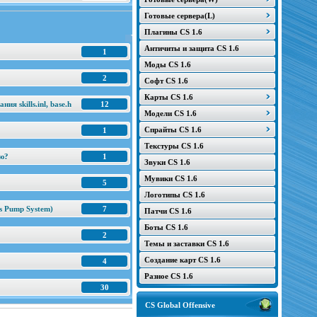
Готовые сервера(L)
Плагины CS 1.6
Античиты и защита CS 1.6
1
Моды CS 1.6
2
Софт CS 1.6
Карты CS 1.6
я skills.inl, base.h
12
Модели CS 1.6
Спрайты CS 1.6
1
Текстуры CS 1.6
ню?
1
Звуки CS 1.6
Мувики CS 1.6
5
Логотипы CS 1.6
s Pump System)
7
Патчи CS 1.6
Боты CS 1.6
2
Темы и заставки CS 1.6
Создание карт CS 1.6
4
Разное CS 1.6
30
CS Global Offensive