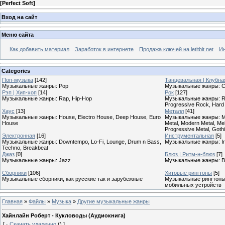
[
Perfect Soft
]
Вход на сайт
Меню сайта
Как добавить материал
Заработок в интернете
Продажа ключей на letitbit.net
Ин
Categories
Поп-музыка
[142]
Танцевальная | Клубна
Музыкальные жанры: Pop
Музыкальные жанры: Cl
Рэп | Хип-хоп
[14]
Рок
[127]
Музыкальные жанры: Rap, Hip-Hop
Музыкальные жанры: Roc
Progressive Rock, Hard
Хаус
[13]
Металл
[41]
Музыкальные жанры: House, Electro House, Deep House, Euro
Музыкальные жанры: Meta
House
Metal, Modern Metal, Mel
Progressive Metal, Goth
Электронная
[16]
Инструментальная
[5]
Музыкальные жанры: Downtempo, Lo-Fi, Lounge, Drum n Bass,
Музыкальные жанры: In
Techno, Breakbeat
Джаз
[0]
Блюз | Ритм-н-блюз
[7]
Музыкальные жанры: Jazz
Музыкальные жанры: B
Сборники
[106]
Хитовые рингтоны
[5]
Музыкальные сборники, как русские так и зарубежные
Музыкальные рингтоны,
мобильных устройств
Главная
»
Файлы
»
Музыка
»
Другие музыкальные жанры
Хайнлайн Роберт - Кукловоды (Аудиокнига)
[
·
Скачать удаленно
()
]