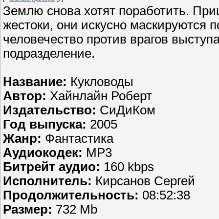
Землю снова хотят поработить. При
жестоки, они искусно маскируются п
человечество против врагов выступ
подразделение.
Название:
Кукловоды
Автор:
Хайнлайн Роберт
Издательство:
СиДиКом
Год выпуска:
2005
Жанр:
Фантастика
Аудиокодек:
MP3
Битрейт аудио:
160 kbps
Исполнитель:
Кирсанов Сергей
Продолжительность:
08:52:38
Размер:
732 Mb