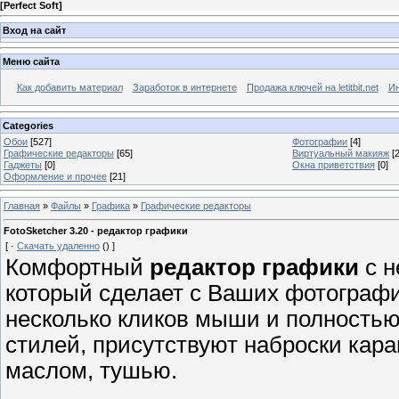
[
Perfect Soft
]
Вход на сайт
Меню сайта
Как добавить материал
Заработок в интернете
Продажа ключей на letitbit.net
Ин
Categories
Обои
[527]
Фотографии
[4]
Графические редакторы
[65]
Виртуальный макияж
[2
Гаджеты
[0]
Окна приветствия
[0]
Оформление и прочее
[21]
Главная
»
Файлы
»
Графика
»
Графические редакторы
FotoSketcher 3.20 - редактор графики
[
·
Скачать удаленно
()
]
Комфортный
редактор графики
с н
который сделает с Ваших фотографи
несколько кликов мыши и полностью
стилей, присутствуют наброски кар
маслом, тушью.