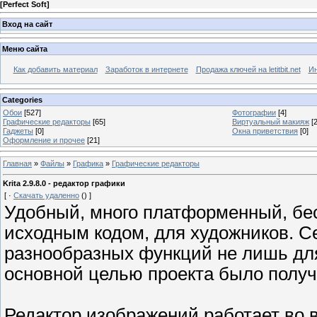
[
Perfect Soft
]
Вход на сайт
Меню сайта
Как добавить материал
Заработок в интернете
Продажа ключей на letitbit.net
Ин
Categories
Обои
[527]
Фотографии
[4]
Графические редакторы
[65]
Виртуальный макияж
[2
Гаджеты
[0]
Окна приветствия
[0]
Оформление и прочее
[21]
Главная
»
Файлы
»
Графика
»
Графические редакторы
Krita 2.9.8.0 - редактор графики
[
·
Скачать удаленно
()
]
Удобный, много платформенный, б
исходным кодом, для художников. С
разнообразных функций не лишь для
основной целью проекта было получ
Редактор изображений работает во в