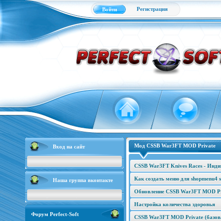
Регистрация
Войти
Мод CSSB War3FT MOD Private
Вход на сайт
CSSB War3FT Knives Races - Инд
Как создать меню для shopmenu4 s
Наша группа вконтакте
Обновление CSSB War3FT MOD Pri
Настройка количества здоровья
Форум Perfect-Soft
CSSB War3FT MOD Private (базова