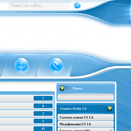
Поиск
1
0
Counter-Strike 1.6
2
Скачать клиент CS 1.6
2
Модификации CS 1.6
45
Готовые сервера(W)