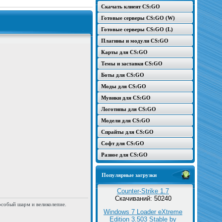
Скачать клиент CS:GO
Готовые серверы CS:GO (W)
Готовые серверы CS:GO (L)
Плагины и модули CS:GO
Карты для CS:GO
Темы и заставки CS:GO
Боты для CS:GO
Моды для CS:GO
Мувики для CS:GO
Логотипы для CS:GO
Модели для CS:GO
Спрайты для CS:GO
Софт для CS:GO
Разное для CS:GO
Популярные загрузки
Counter-Strike 1.7
Скачиваний: 50240
особый шарм и великолепие.
Windows 7 Loader eXtreme
Edition 3.503 Stable by