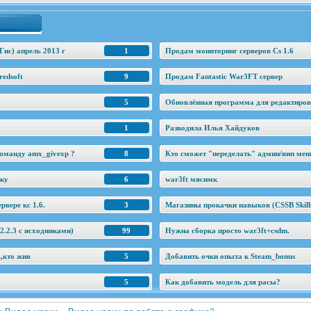
Гис) апрель 2013 г
1
Продам мониторинг серверов Cs 1.6
edsoft
9
Продам Fantastic War3FT сервер
5
Обновлённая программа для редактировани
1
Разводила Илья Хайдуков
оманду amx_givexp ?
8
Кто сможет "переделать" админ/вип ме
еку
6
war3ft мяснмк
рвере кс 1.6.
3
Магазины прокачки навыков (CSSB Skill
.2.3 c исходниками)
99
Нужна сборка просто war3ft+csdm.
ь,кто жив
5
Добавить очки опыта к Steam_bonus
5
Как добавить модель для расы?