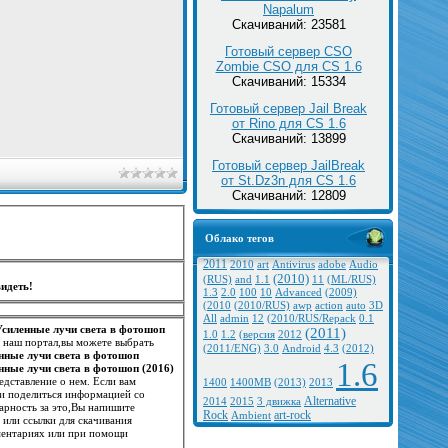
Napalum
Скачиваний: 23581
Готовый сервер CSO
Zombie CSO для CS 1.6
Скачиваний: 15334
Готовый сервер Jail Break
от Rino для CS 1.6
Скачиваний: 13899
Готовый сервер JailBreak
от St.Dz3n для CS 1.6
Скачиваний: 12809
Облако тегов
2011
2010
art
Antivirus
adobe
Audio
(2010)
(RUS)
and
1.1
11
(ML/RUS)
идеть!
1.3
2.0
100
10
Advanced
(2009)
(2010
(2010/RUS)
awp
action
auto
3D
All
admin
12
(2010/RUS/Repack
0.1
Усиленные лучи света в фотошоп
(2011)
1.0
1.2
(версия
2012
я наш портал,вы можете выбрать
(2011/ENG)
3.0
Android
4.3
(2012)
нные лучи света в фотошоп
1.6
нные лучи света в фотошоп (2016)
едставление о нем. Если вам
1400
1400MB
(2013)
2013
и и поделиться информацией со
Alternative
2014
2015
3 движка
арность за это,Вы напишите
Rock
art-rock
Ambient
или ссылки для скачивания
ментариях или при помощи