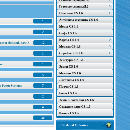
Готовые сервера(L)
Плагины CS 1.6
Античиты и защита CS 1.6
1
Моды CS 1.6
2
Софт CS 1.6
Карты CS 1.6
я skills.inl, base.h
12
Модели CS 1.6
Спрайты CS 1.6
1
Текстуры CS 1.6
ню?
1
Звуки CS 1.6
Мувики CS 1.6
5
Логотипы CS 1.6
s Pump System)
7
Патчи CS 1.6
Боты CS 1.6
2
Темы и заставки CS 1.6
Создание карт CS 1.6
4
Разное CS 1.6
30
CS Global Offensive