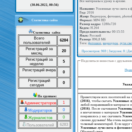
Все материалы к уроку в архиве.
(30.06.2022, 00:56)
Название:
Усиленные лучи света в 
Год:
2016
Жанр:
Видеоурок, фотошоп, photos
Статистика сайта
Формат:
MP4 HD
Размер кадра:
1280х720
Кодек:
H.264
Продолжительность:
00:15:55
Статистика
сайта
:
Язык:
Русский
Всего
Размер:
896,8 Мб
6284
пользователей
Теги:
фотошоп
,
видеоурок
,
лучи св
Регистраций за
20
Просмотров: 969 | Загрузок: 8 | Да
месяц
Регистраций за
Поделиться новостью с друзьями
5
неделю
Регистраций вчера
Нрав
0
Регистраций
0
Уважа
сегодня
По группам:
Приветствуем всех посетителей на п
(2016)
, чтобы скачать
Усиленные л
1
Администраторов
любой понравившийся материал и ск
(2016)
. После скачивания
Усиленны
0
Модераторов
и впечатлении о материале
Усиленн
понравилось у нас скачивать
Усиле
0
Журналистов
своими друзьями! Мы очень надеем
толковый комментарий. Если вдруг
6283
Пользователей
Усиленные лучи света в фотошоп 
Обратной связи.