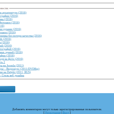
овости
:
 и архитектуре (2016)
ографии (2016)
мка (2016)
 фотошоп (2016)
016)
ми руками (2016)
тошоп (2016)
имка без потери качества (2016)
th (2016)
ы (2016)
ий (2016)
тографий (2016)
ных зданий (2016)
афии (2016)
ждя на фото (2016)
ть 2
ты на Joomla (2011)
укс - Видеокурс (2011/DVDRip)
ю на Delphi (2011, RUS)
- Стиль веб дизайна
Добавлять комментарии могут только зарегистрированные пользователи.
[
Регистрация
|
Вход
]