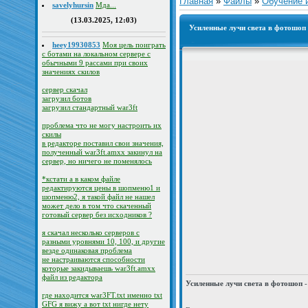
Главная
»
Файлы
»
Обучение 
savelyhursin
Мда...
(13.03.2025, 12:03)
Усиленные лучи света в фотошоп 
heey19930853
Моя цель поиграть
с ботами на локальном сервере с
обычными 9 рассами при своих
значениях скилов
сервер скачал
загрузил ботов
загрузил стандартный war3ft
проблема что не могу настроить их
скилы
в редакторе поставил свои значения,
полученный war3ft.amxx закинул на
сервер, но ничего не поменялось
*кстати а в каком файле
редактируются цены в шопменю1 и
шопменю2, я такой файл не нашел
может дело в том что скаченный
готовый сервер без исходников ?
я скачал несколько серверов с
разными уровнями 10, 100, и другие
везде одинаковая проблема
не настраиваются способности
которые закидываешь war3ft.amxx
файл из редактора
Усиленные лучи света в фотошоп
-
где находится war3FT.txt именно txt
GFG я вижу а вот txt нигде нету