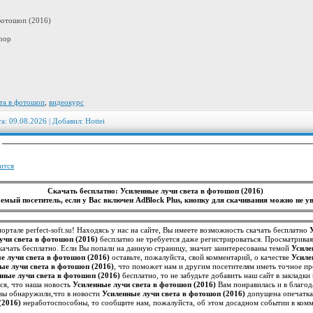
фотошоп (2016)
hop
ета в фотошоп
,
видеокурс
та: 09.08.2026 | Добавил:
Hottei
:
ится
Скачать бесплатно: Усиленные лучи света в фотошоп (2016)
емый посетитель, если у Вас включен AdBlock Plus, кнопку для скачивания можно не ув
ортале perfect-soft.su! Находясь у нас на сайте, Вы имеете возможность скачать бесплатно
учи света в фотошоп (2016)
бесплатно не требуется даже регистрироваться. Просматрива
ачать бесплатно. Если Вы попали на данную страницу, значит заинтересованы темой
Усиле
е лучи света в фотошоп (2016)
оставьте, пожалуйста, свой комментарий, о качестве
Усиле
ые лучи света в фотошоп (2016)
, что поможет нам и другим посетителям иметь точное пр
нные лучи света в фотошоп (2016)
бесплатно, то не забудьте добавить наш сайт в закладк
ся, что наша новость
Усиленные лучи света в фотошоп (2016)
Вам понравилась и в благод
 вы обнаружили,что в новости
Усиленные лучи света в фотошоп (2016)
допущена опечатка 
(2016)
неработоспособны, то сообщите нам, пожалуйста, об этом досадном событии в ком