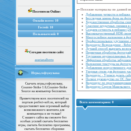
Похожие материалы по данной н
Посетители Online:
Добавление четкости в пейзаже
Бесследная замена фона на фот
Онлайн всего:
10
Художественная обработка сни
Спасение неудачных снимков в
Гостей:
10
Создаем сочность в пейзаже (2
Высококачественный HDR свои
Пользователей:
0
Многослойное наложение в фо
Профессиональное улучшение сн
Видеокурс Возрождение - Rebir
Лучший способ вырезать волос
Сегодня посетили сайт:
Первичная обработка фотограф
Улучшение крупноплановых фо
azarianalberto
Эффектная обработка заброшен
Наложение текстуры на фотогр
Добавление искусственного до
Узорные стили для фотошоп час
Игры,софт,музыка
Видеокурс - Учимся делать сай
Полное руководство по ОС Лин
Видеокурс по программировани
Скачать игры,софт,музыку,
Видеокурс Сергея Maкельского 
Counter-Strike 1.6,Counter-Strike
Source на компьютер бесплатно.
Приветствуем всех посетителей на
портале perfect-soft.su, который
Всего комментариев:
0
предоставляет вам огромный выбор
всевозможного контента для
компьютера и не только!
С нашего сайта вы сможете без
особых усилий скачать бесплатно
игры, скачать бесплатно программы,
скачать бесплатно сборники