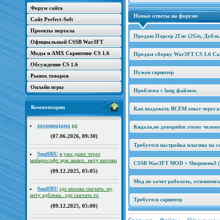
Форум сайта
Новые ответы на форуме
Сайт Perfect-Soft
Проекты портала
Продаю Парсер 2Гис (2Gis, Дубль
Официальный CSSB War3FT
Моды и AMX Скриптинг CS 1.6
Продам сборку War3FT CS 1.6 Car
Обсуждение CS 1.6
Нужен скриптер
Рынок товаров
Онлайн игры
Проблема с lang файлом.
Комментарии
Как выдавать ВСЕМ опыт через к
zoranmajasta
gg
Кидала,не доверяйте этому челов
(07.06.2026, 09:30)
Требуется настройка плагина на се
SnuffRU
я уже даже через
майкрософт эдж зашел.. нету кнопки
CSSB War3FT MOD + Shopmenu3 (2
(09.12.2025, 05:05)
Мод не хочет работать, отзовитис
SnuffRU
где кнопка скачать. ну
нету адблока.. где скачать то
Требуется скриптер
(09.12.2025, 05:00)