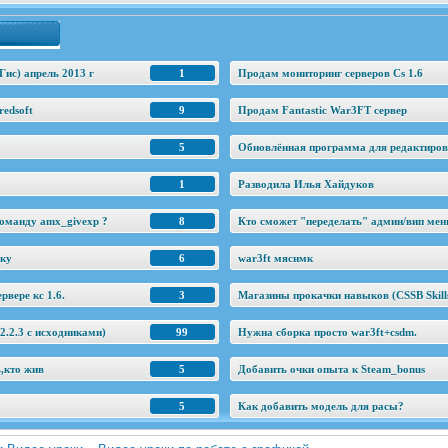
Гис) апрель 2013 г
1
Продам мониторинг серверов Cs 1.6
edsoft
9
Продам Fantastic War3FT сервер
5
Обновлённая программа для редактировани
1
Разводила Илья Хайдуков
оманду amx_givexp ?
8
Кто сможет "переделать" админ/вип ме
еку
6
war3ft мяснмк
рвере кс 1.6.
3
Магазины прокачки навыков (CSSB Skill
.2.3 c исходниками)
99
Нужна сборка просто war3ft+csdm.
ь,кто жив
5
Добавить очки опыта к Steam_bonus
5
Как добавить модель для расы?