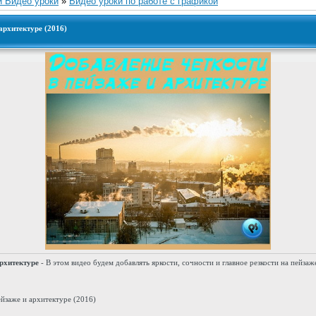
и Видео уроки
»
Видео уроки по работе с графикой
архитектуре (2016)
архитектуре
- В этом видео будем добавлять яркости, сочности и главное резкости на пейзаж
йзаже и архитектуре (2016)