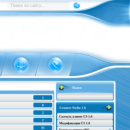
Поиск
1
0
Counter-Strike 1.6
2
Скачать клиент CS 1.6
2
Модификации CS 1.6
45
Готовые сервера(W)