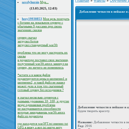
Главная
»
Файлы
»
Обучение 
savelyhursin
Мда...
(13.03.2025, 12:03)
Добавление четкости в пейзаже и 
heey19930853
Моя цель поиграть
с ботами на локальном сервере с
обычными 9 рассами при своих
значениях скилов
сервер скачал
загрузил ботов
загрузил стандартный war3ft
проблема что не могу настроить их
скилы
в редакторе поставил свои значения,
полученный war3ft.amxx закинул на
сервер, но ничего не поменялось
*кстати а в каком файле
редактируются цены в шопменю1 и
шопменю2, я такой файл не нашел
может дело в том что скаченный
готовый сервер без исходников ?
я скачал несколько серверов с
разными уровнями 10, 100, и другие
везде одинаковая проблема
Добавление четкости в пейзаже и 
не настраиваются способности
будем творить красоту.
которые закидываешь war3ft.amxx
файл из редактора
Название:
Добавление четкости в пе
где находится war3FT.txt именно txt
Год:
2016
GFG я вижу а вот txt нигде нету