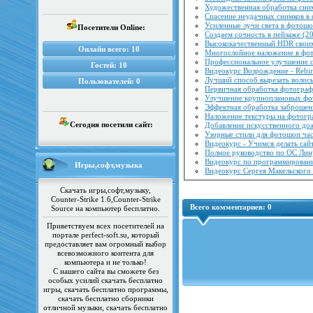
Художественная обработка сни
Спасение неудачных снимков в
Усиленные лучи света в фотошо
Посетители Online:
Создаем сочность в пейзаже (2
Высококачественный HDR свои
Онлайн всего:
10
Многослойное наложение в фо
Профессиональное улучшение сн
Гостей:
10
Видеокурс Возрождение - Rebir
Лучший способ вырезать волос
Пользователей:
0
Первичная обработка фотограф
Улучшение крупноплановых фо
Эффектная обработка заброшен
Наложение текстуры на фотогр
Сегодня посетили сайт:
Добавление искусственного до
Узорные стили для фотошоп час
Видеокурс - Учимся делать сай
Полное руководство по ОС Лин
Видеокурс по программировани
Игры,софт,музыка
Видеокурс Сергея Maкельского 
Скачать игры,софт,музыку,
Counter-Strike 1.6,Counter-Strike
Всего комментариев:
0
Source на компьютер бесплатно.
Приветствуем всех посетителей на
портале perfect-soft.su, который
предоставляет вам огромный выбор
всевозможного контента для
компьютера и не только!
С нашего сайта вы сможете без
особых усилий скачать бесплатно
игры, скачать бесплатно программы,
скачать бесплатно сборники
отличной музыки, скачать бесплатно