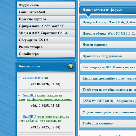
Форум сайта
Новые ответы на форуме
Сайт Perfect-Soft
Проекты портала
Продаю Парсер 2Гис (2Gis, Дубль
Официальный CSSB War3FT
Моды и AMX Скриптинг CS 1.6
Продам сборку War3FT CS 1.6 Car
Обсуждение CS 1.6
Нужен скриптер
Рынок товаров
Онлайн игры
Проблема с lang файлом.
Комментарии
Как выдавать ВСЕМ опыт через к
zoranmajasta
gg
Кидала,не доверяйте этому челов
(07.06.2026, 09:30)
Требуется настройка плагина на се
SnuffRU
я уже даже через
майкрософт эдж зашел.. нету кнопки
CSSB War3FT MOD + Shopmenu3 (2
(09.12.2025, 05:05)
Мод не хочет работать, отзовитис
SnuffRU
где кнопка скачать. ну
нету адблока.. где скачать то
Требуется скриптер
(09.12.2025, 05:00)