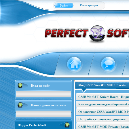
Регистрация
Войти
Мод CSSB War3FT MOD Private
Вход на сайт
CSSB War3FT Knives Races - Инд
Как создать меню для shopmenu4 s
Наша группа вконтакте
Обновление CSSB War3FT MOD Pri
Настройка количества здоровья
Форум Perfect-Soft
CSSB War3FT MOD Private (базова