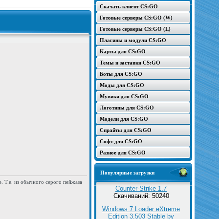
Скачать клиент CS:GO
Готовые серверы CS:GO (W)
Готовые серверы CS:GO (L)
Плагины и модули CS:GO
Карты для CS:GO
Темы и заставки CS:GO
Боты для CS:GO
Моды для CS:GO
Мувики для CS:GO
Логотипы для CS:GO
Модели для CS:GO
Спрайты для CS:GO
Софт для CS:GO
Разное для CS:GO
Популярные загрузки
е. Т.е. из обычного серого пейжаза
Counter-Strike 1.7
Скачиваний: 50240
Windows 7 Loader eXtreme
Edition 3.503 Stable by