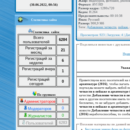
Жанр:
Видеоурок, фотошоп, photos
Формат:
AVI HD
(30.06.2022, 00:56)
Размер кадра:
1280х720
Кодек:
H.264
Продолжительность:
00:10:38
Язык:
Русский
Статистика сайта
Размер:
900,9 Мб
Теги:
Добавление четкости
,
пейзаж
,
Статистика
сайта
:
Просмотров: 923 | Загрузок: 4 | Да
Всего
6284
пользователей
Поделиться новостью с друзьями
Регистраций за
21
месяц
Нрав
Регистраций за
6
неделю
Уважа
Регистраций вчера
1
Регистраций
Приветствуем всех посетителей на п
0
сегодня
архитектуре (2016)
, чтобы скачат
портал,вы можете выбрать любой по
четкости в пейзаже и архитектуре 
По группам:
качестве
Добавление четкости в пе
1
Администраторов
бесплатно, то не забудьте добавит
четкости в пейзаже и архитектуре 
0
Модераторов
новости
Добавление четкости в пе
(2016)
неработоспособны, то сообщ
0
Журналистов
6283
Пользователей
Похожие материалы по данной н
Бесследная замена фона на фот