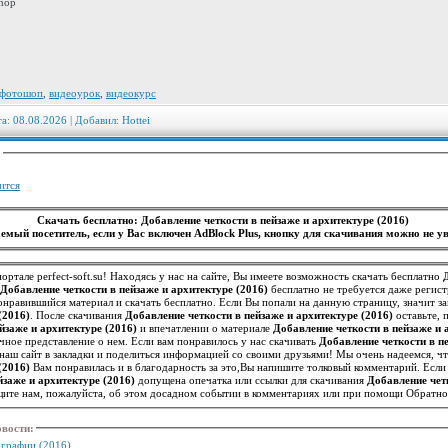
hop
фотошоп
,
видеоурок
,
видеокурс
та: 08.08.2026 | Добавил:
Hottei
:
ится
Скачать бесплатно: Добавление четкости в пейзаже и архитектуре (2016)
емый посетитель, если у Вас включен AdBlock Plus, кнопку для скачивания можно не ув
ортале perfect-soft.su! Находясь у нас на сайте, Вы имеете возможность скачать бесплатно
ь
Добавление четкости в пейзаже и архитектуре (2016)
бесплатно не требуется даже регис
нравившийся материал и скачать бесплатно. Если Вы попали на данную страницу, значит 
(2016)
. После скачивания
Добавление четкости в пейзаже и архитектуре (2016)
оставьте, 
йзаже и архитектуре (2016)
и впечатлении о материале
Добавление четкости в пейзаже и 
нам и другим посетителям иметь точное представление о нем. Если вам понравилось у нас скачивать
Добавление четкости в пе
ь наш сайт в закладки и поделиться информацией со своими друзьями! Мы очень надеемся, ч
(2016)
Вам понравилась и в благодарность за это,Вы напишите толковый комментарий. Если
йзаже и архитектуре (2016)
допущена опечатка или ссылки для скачивания
Добавление чет
ите нам, пожалуйста, об этом досадном событии в комментариях или при помощи Обратной
овости
:
ографии (2016)