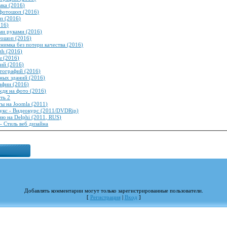
мка (2016)
 фотошоп (2016)
п (2016)
016)
ми руками (2016)
тошоп (2016)
имка без потери качества (2016)
th (2016)
ы (2016)
ий (2016)
тографий (2016)
ных зданий (2016)
афии (2016)
ждя на фото (2016)
ть 2
ты на Joomla (2011)
укс - Видеокурс (2011/DVDRip)
ю на Delphi (2011, RUS)
- Стиль веб дизайна
Добавлять комментарии могут только зарегистрированные пользователи.
[
Регистрация
|
Вход
]