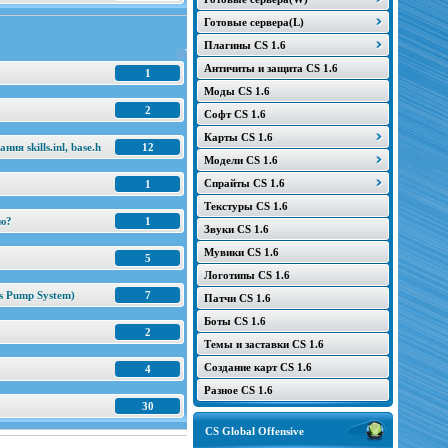
Готовые сервера(L)
Плагины CS 1.6
Античиты и защита CS 1.6
1
Моды CS 1.6
2
Софт CS 1.6
Карты CS 1.6
я skills.inl, base.h
12
Модели CS 1.6
Спрайты CS 1.6
1
Текстуры CS 1.6
ню?
1
Звуки CS 1.6
Мувики CS 1.6
5
Логотипы CS 1.6
s Pump System)
7
Патчи CS 1.6
Боты CS 1.6
2
Темы и заставки CS 1.6
Создание карт CS 1.6
4
Разное CS 1.6
30
CS Global Offensive