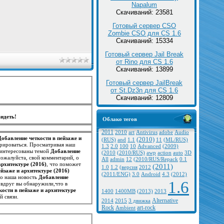
Napalum
Скачиваний: 23581
Готовый сервер CSO
Zombie CSO для CS 1.6
Скачиваний: 15334
Готовый сервер Jail Break
от Rino для CS 1.6
Скачиваний: 13899
Готовый сервер JailBreak
от St.Dz3n для CS 1.6
Скачиваний: 12809
идеть!
Облако тегов
2011
2010
art
Antivirus
adobe
Audio
Добавление четкости в пейзаже и
(2010)
(RUS)
and
1.1
11
(ML/RUS)
трироваться. Просматривая наш
1.3
2.0
100
10
Advanced
(2009)
заинтересованы темой
Добавление
(2010
(2010/RUS)
awp
action
auto
3D
пожалуйста, свой комментарий, о
All
admin
12
(2010/RUS/Repack
0.1
архитектуре (2016)
, что поможет
(2011)
1.0
1.2
(версия
2012
йзаже и архитектуре (2016)
(2011/ENG)
3.0
Android
4.3
(2012)
то наша новость
Добавление
1.6
 вдруг вы обнаружили,что в
кости в пейзаже и архитектуре
1400
1400MB
(2013)
2013
 связи.
Alternative
2014
2015
3 движка
Rock
art-rock
Ambient