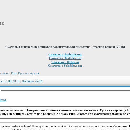
5%
Скачать Танцевальная хитовая зажигательная дискотека. Русская версия (2016)
Скачать с Turbobit.net
Скачать с Katfile.com
Скачать с Dfiles.ru
Скачать с Salefiles.com
тельная
,
Pop
,
Русская версия
та: 07.08.2026 | Добавил:
didl3
:
ится
ачать бесплатно: Танцевальная хитовая зажигательная дискотека. Русская версия (20
емый посетитель, если у Вас включен AdBlock Plus, кнопку для скачивания можно не ув
ортале perfect-soft.su! Находясь у нас на сайте, Вы имеете возможность скачать бесплатно
 версия (2016)
, чтобы скачать
Танцевальная хитовая зажигательная дискотека. Русская 