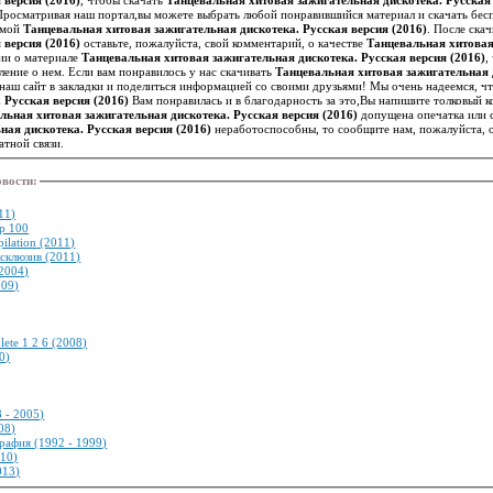
Просматривая наш портал,вы можете выбрать любой понравившийся материал и скачать бес
темой
Танцевальная хитовая зажигательная дискотека. Русская версия (2016)
. После ска
 версия (2016)
оставьте, пожалуйста, свой комментарий, о качестве
Танцевальная хитовая
ии о материале
Танцевальная хитовая зажигательная дискотека. Русская версия (2016)
,
посетителям иметь точное представление о нем. Если вам понравилось у нас скачивать
Танцевальная хитовая зажигательная д
ь наш сайт в закладки и поделиться информацией со своими друзьями! Мы очень надеемся, ч
 Русская версия (2016)
Вам понравилась и в благодарность за это,Вы напишите толковый к
льная хитовая зажигательная дискотека. Русская версия (2016)
допущена опечатка или с
ная дискотека. Русская версия (2016)
неработоспособны, то сообщите нам, пожалуйста, 
тной связи.
овости
:
11)
p 100
ilation (2011)
склюзив (2011)
(2004)
009)
ete 1 2 6 (2008)
0)
 - 2005)
08)
рафия (1992 - 1999)
010)
013)