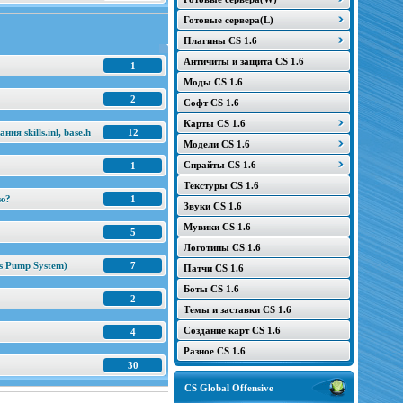
Готовые сервера(L)
Плагины CS 1.6
Античиты и защита CS 1.6
1
Моды CS 1.6
2
Софт CS 1.6
Карты CS 1.6
я skills.inl, base.h
12
Модели CS 1.6
Спрайты CS 1.6
1
Текстуры CS 1.6
ню?
1
Звуки CS 1.6
Мувики CS 1.6
5
Логотипы CS 1.6
s Pump System)
7
Патчи CS 1.6
Боты CS 1.6
2
Темы и заставки CS 1.6
Создание карт CS 1.6
4
Разное CS 1.6
30
CS Global Offensive