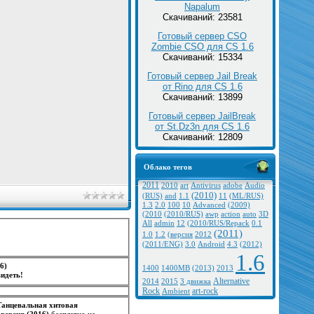
Napalum
Скачиваний: 23581
Готовый сервер CSO
Zombie CSO для CS 1.6
Скачиваний: 15334
Готовый сервер Jail Break
от Rino для CS 1.6
Скачиваний: 13899
Готовый сервер JailBreak
от St.Dz3n для CS 1.6
Скачиваний: 12809
Облако тегов
2011
2010
art
Antivirus
adobe
Audio
(2010)
(RUS)
and
1.1
11
(ML/RUS)
1.3
2.0
100
10
Advanced
(2009)
(2010
(2010/RUS)
awp
action
auto
3D
All
admin
12
(2010/RUS/Repack
0.1
(2011)
1.0
1.2
(версия
2012
(2011/ENG)
3.0
Android
4.3
(2012)
1.6
16)
1400
1400MB
(2013)
2013
идеть!
Alternative
2014
2015
3 движка
Rock
art-rock
Ambient
Танцевальная хитовая
версия (2016)
бесплатно не