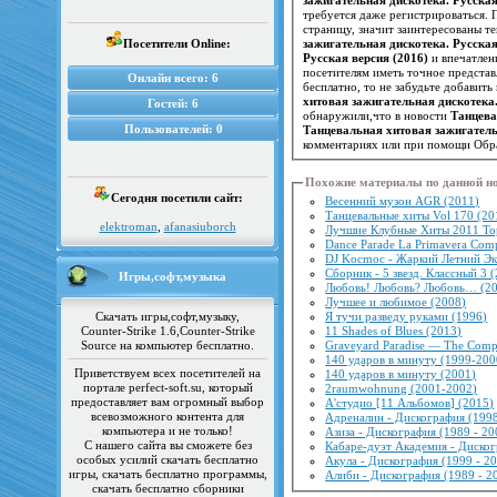
требуется даже регистрироваться. 
страницу, значит заинтересованы 
Посетители Online:
зажигательная дискотека. Русская
Русская версия (2016)
и впечатлен
Онлайн всего:
6
бесплатно, то не забудьте добавит
хитовая зажигательная дискотека.
Гостей:
6
обнаружили,что в новости
Танцева
Пользователей:
0
Танцевальная хитовая зажигатель
комментариях или при помощи Обра
Похожие материалы по данной н
Сегодня посетили сайт:
Весенний музон AGR (2011)
Танцевальные хиты Vol 170 (20
elektroman
,
afanasiuborch
Лучшие Клубные Хиты 2011 To
Dance Parade La Primavera Comp
DJ Kocmoc - Жаркий Летний Эк
Сборник - 5 звезд. Классный 3 
Игры,софт,музыка
Любовь! Любовь? Любовь… (2
Лучшее и любимое (2008)
Скачать игры,софт,музыку,
Я тучи разведу руками (1996)
Counter-Strike 1.6,Counter-Strike
11 Shades of Blues (2013)
Source на компьютер бесплатно.
Graveyard Paradise — The Compl
140 ударов в минуту (1999-200
Приветствуем всех посетителей на
140 ударов в минуту (2001)
портале perfect-soft.su, который
2raumwohnung (2001-2002)
предоставляет вам огромный выбор
А'студио [11 Альбомов] (2015)
всевозможного контента для
Адреналин - Дискография (1998
компьютера и не только!
Азиза - Дискография (1989 - 20
С нашего сайта вы сможете без
Кабаре-дуэт Академия - Диског
особых усилий скачать бесплатно
Акула - Дискография (1999 - 2
игры, скачать бесплатно программы,
Алиби - Дискография (1989 - 2
скачать бесплатно сборники