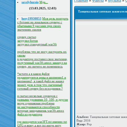
Главная
»
Файлы
»
Музыка
»
savelyhursin
Мда...
(13.03.2025, 12:03)
Танцевальная хитовая зажигатель
heey19930853
Моя цель поиграть
с ботами на локальном сервере с
обычными 9 рассами при своих
значениях скилов
сервер скачал
загрузил ботов
загрузил стандартный war3ft
проблема что не могу настроить их
скилы
в редакторе поставил свои значения,
полученный war3ft.amxx закинул на
сервер, но ничего не поменялось
*кстати а в каком файле
редактируются цены в шопменю1 и
шопменю2, я такой файл не нашел
может дело в том что скаченный
готовый сервер без исходников ?
я скачал несколько серверов с
разными уровнями 10, 100, и другие
везде одинаковая проблема
не настраиваются способности
которые закидываешь war3ft.amxx
файл из редактора
Альбом:
Танцевальная хитовая зажи
Год:
2016
где находится war3FT.txt именно txt
Жанр:
Pop
GFG я вижу а вот txt нигде нету