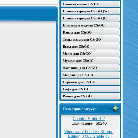
Скачать клиент CS:GO
Готовые серверы CS:GO (W)
Готовые серверы CS:GO (L)
Плагины и модули CS:GO
Карты для CS:GO
Темы и заставки CS:GO
Боты для CS:GO
Моды для CS:GO
Мувики для CS:GO
Логотипы для CS:GO
Модели для CS:GO
Спрайты для CS:GO
Софт для CS:GO
Разное для CS:GO
Популярные загрузки
Counter-Strike 1.7
Скачиваний: 50240
Windows 7 Loader eXtreme
Edition 3.503 Stable by