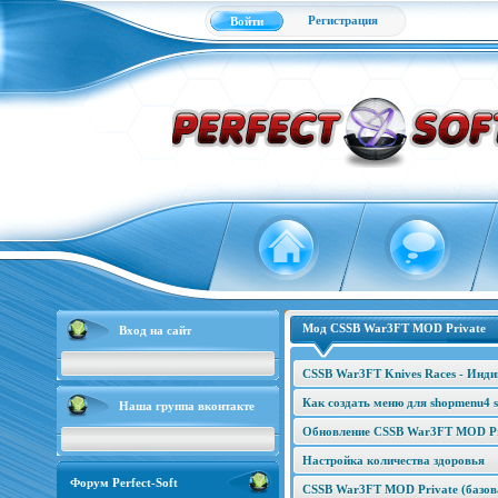
Регистрация
Войти
Мод CSSB War3FT MOD Private
Вход на сайт
CSSB War3FT Knives Races - Инд
Как создать меню для shopmenu4 s
Наша группа вконтакте
Обновление CSSB War3FT MOD Pri
Настройка количества здоровья
Форум Perfect-Soft
CSSB War3FT MOD Private (базова