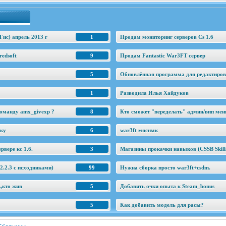
Гис) апрель 2013 г
1
Продам мониторинг серверов Cs 1.6
edsoft
9
Продам Fantastic War3FT сервер
5
Обновлённая программа для редактировани
1
Разводила Илья Хайдуков
оманду amx_givexp ?
8
Кто сможет "переделать" админ/вип ме
еку
6
war3ft мяснмк
рвере кс 1.6.
3
Магазины прокачки навыков (CSSB Skill
.2.3 c исходниками)
99
Нужна сборка просто war3ft+csdm.
ь,кто жив
5
Добавить очки опыта к Steam_bonus
5
Как добавить модель для расы?