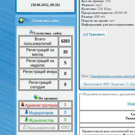
Кол-во треков:
100
Формат:
mp3
(30.06.2022, 00:56)
Качество:
256 Kbps
Продолжительность:
06:06:38
Размер:
698 mb
Статистика сайта
Пароль на архив:
нет
Информация для восстановления:
Статистика
сайта
:
Всего
6283
пользователей
Регистраций за
20
месяц
Регистраций за
5
неделю
Регистраций вчера
0
Теги:
Танцевальная хитовая зажига
Регистраций
0
Просмотров: 909 | Загрузок: 2 | Да
сегодня
Поделиться новостью с друзьями
По группам:
Нрав
1
Администраторов
0
Модераторов
Ск
Уважа
0
Журналистов
6282
Пользователей
Приветствуем всех посетителей на п
зажигательная дискотека. Русская