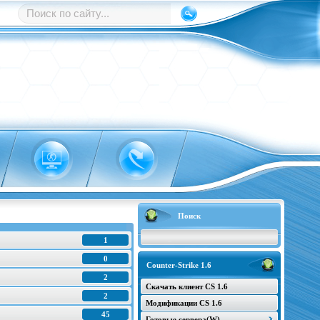
Поиск
1
0
Counter-Strike 1.6
2
Скачать клиент CS 1.6
2
Модификации CS 1.6
45
Готовые сервера(W)