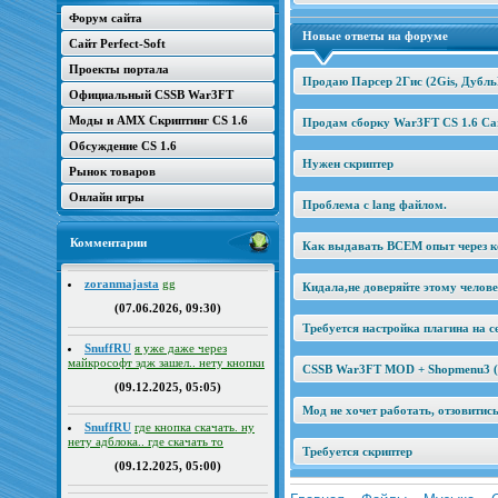
Форум сайта
Новые ответы на форуме
Сайт Perfect-Soft
Проекты портала
Продаю Парсер 2Гис (2Gis, Дубль
Официальный CSSB War3FT
Моды и AMX Скриптинг CS 1.6
Продам сборку War3FT CS 1.6 Car
Обсуждение CS 1.6
Нужен скриптер
Рынок товаров
Онлайн игры
Проблема с lang файлом.
Комментарии
Как выдавать ВСЕМ опыт через к
zoranmajasta
gg
Кидала,не доверяйте этому челов
(07.06.2026, 09:30)
Требуется настройка плагина на се
SnuffRU
я уже даже через
майкрософт эдж зашел.. нету кнопки
CSSB War3FT MOD + Shopmenu3 (2
(09.12.2025, 05:05)
Мод не хочет работать, отзовитис
SnuffRU
где кнопка скачать. ну
нету адблока.. где скачать то
Требуется скриптер
(09.12.2025, 05:00)