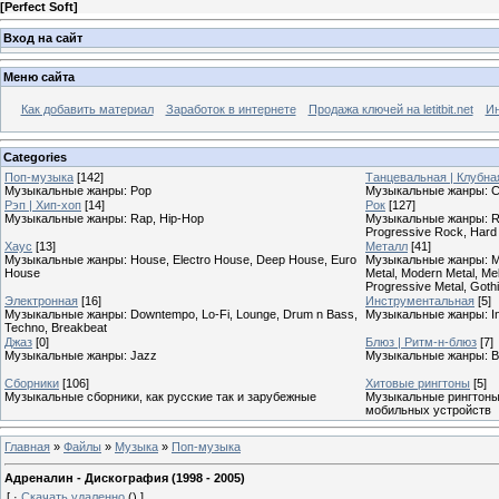
[
Perfect Soft
]
Вход на сайт
Меню сайта
Как добавить материал
Заработок в интернете
Продажа ключей на letitbit.net
Ин
Categories
Поп-музыка
[142]
Танцевальная | Клубна
Музыкальные жанры: Pop
Музыкальные жанры: Cl
Рэп | Хип-хоп
[14]
Рок
[127]
Музыкальные жанры: Rap, Hip-Hop
Музыкальные жанры: Roc
Progressive Rock, Hard
Хаус
[13]
Металл
[41]
Музыкальные жанры: House, Electro House, Deep House, Euro
Музыкальные жанры: Meta
House
Metal, Modern Metal, Mel
Progressive Metal, Goth
Электронная
[16]
Инструментальная
[5]
Музыкальные жанры: Downtempo, Lo-Fi, Lounge, Drum n Bass,
Музыкальные жанры: In
Techno, Breakbeat
Джаз
[0]
Блюз | Ритм-н-блюз
[7]
Музыкальные жанры: Jazz
Музыкальные жанры: B
Сборники
[106]
Хитовые рингтоны
[5]
Музыкальные сборники, как русские так и зарубежные
Музыкальные рингтоны,
мобильных устройств
Главная
»
Файлы
»
Музыка
»
Поп-музыка
Адреналин - Дискография (1998 - 2005)
[
·
Скачать удаленно
()
]