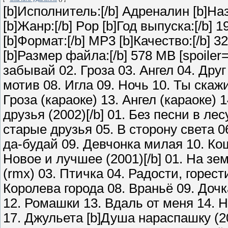
[b]Исполнитель:[/b] Адреналин [b]На
[b]Жанр:[/b] Pop [b]Год выпуска:[/b] 1
[b]Формат:[/b] MP3 [b]Качество:[/b] 3
[b]Размер файла:[/b] 578 MB [spoiler
забывай 02. Гроза 03. Ангел 04. Дру
мотив 08. Игла 09. Ночь 10. Ты скажи
Гроза (караоке) 13. Ангел (караоке) 
друзья (2002)[/b] 01. Без песни в ле
старые друзья 05. В сторону света 0
да-будай 09. Девчонка милая 10. Кош
Новое и лучшее (2001)[/b] 01. На з
(rmx) 03. Птичка 04. Радости, горес
Королева города 08. Враньё 09. Дочк
12. Ромашки 13. Вдаль от меня 14. 
17. Джульета [b]Душа нараспашку (2