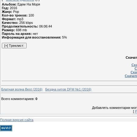
Альбом:
Едем На Моря
Год:
2016
Жанр:
Pop
Кол-во треков:
100
Формат:
mp3
Качество:
256 kbps
Продолжительность:
06:06:44
Размер:
698 mb
Пароль на архив:
нет
Информация для восстановления:
5%
Скачат
Ска
С
Ска
Скачать
Блатная волна Best (2016)
Бездна хитов DFM №1 (2016)
Всего комментариев
:
0
Добавлять комментарии могу
[
Р
Полная версия сайта