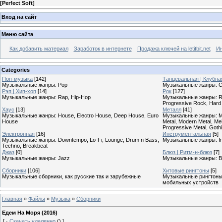
[
Perfect Soft
]
Вход на сайт
Меню сайта
Как добавить материал
Заработок в интернете
Продажа ключей на letitbit.net
Ин
Categories
Поп-музыка
[142]
Танцевальная | Клубна
Музыкальные жанры: Pop
Музыкальные жанры: Cl
Рэп | Хип-хоп
[14]
Рок
[127]
Музыкальные жанры: Rap, Hip-Hop
Музыкальные жанры: Roc
Progressive Rock, Hard
Хаус
[13]
Металл
[41]
Музыкальные жанры: House, Electro House, Deep House, Euro
Музыкальные жанры: Meta
House
Metal, Modern Metal, Mel
Progressive Metal, Goth
Электронная
[16]
Инструментальная
[5]
Музыкальные жанры: Downtempo, Lo-Fi, Lounge, Drum n Bass,
Музыкальные жанры: In
Techno, Breakbeat
Джаз
[0]
Блюз | Ритм-н-блюз
[7]
Музыкальные жанры: Jazz
Музыкальные жанры: B
Сборники
[106]
Хитовые рингтоны
[5]
Музыкальные сборники, как русские так и зарубежные
Музыкальные рингтоны,
мобильных устройств
Главная
»
Файлы
»
Музыка
»
Сборники
Едем На Моря (2016)
[
·
Скачать удаленно
()
]