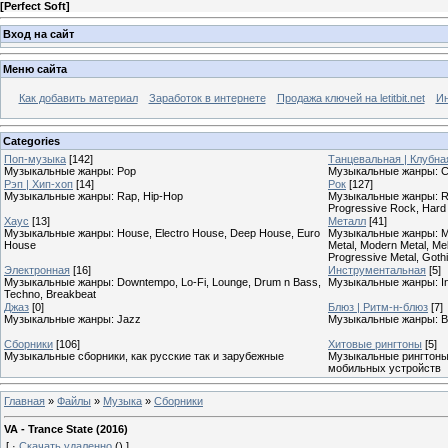
[
Perfect Soft
]
Вход на сайт
Меню сайта
Как добавить материал
Заработок в интернете
Продажа ключей на letitbit.net
Ин
Categories
Поп-музыка
[142]
Танцевальная | Клубна
Музыкальные жанры: Pop
Музыкальные жанры: Cl
Рэп | Хип-хоп
[14]
Рок
[127]
Музыкальные жанры: Rap, Hip-Hop
Музыкальные жанры: Roc
Progressive Rock, Hard
Хаус
[13]
Металл
[41]
Музыкальные жанры: House, Electro House, Deep House, Euro
Музыкальные жанры: Meta
House
Metal, Modern Metal, Mel
Progressive Metal, Goth
Электронная
[16]
Инструментальная
[5]
Музыкальные жанры: Downtempo, Lo-Fi, Lounge, Drum n Bass,
Музыкальные жанры: In
Techno, Breakbeat
Джаз
[0]
Блюз | Ритм-н-блюз
[7]
Музыкальные жанры: Jazz
Музыкальные жанры: B
Сборники
[106]
Хитовые рингтоны
[5]
Музыкальные сборники, как русские так и зарубежные
Музыкальные рингтоны,
мобильных устройств
Главная
»
Файлы
»
Музыка
»
Сборники
VA - Trance State (2016)
[
·
Скачать удаленно
()
]