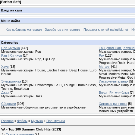
[
Perfect Soft
]
Вход на сайт
Меню сайта
Как добавить материал
Заработок в интернете
Продажа ключей на letitbit.net
Ин
Categories
Поп-музыка
[142]
Танцевальная | Клубна
Музыкальные жанры: Pop
Музыкальные жанры: Cl
Рэп | Хип-хоп
[14]
Рок
[127]
Музыкальные жанры: Rap, Hip-Hop
Музыкальные жанры: Roc
Progressive Rock, Hard
Хаус
[13]
Металл
[41]
Музыкальные жанры: House, Electro House, Deep House, Euro
Музыкальные жанры: Meta
House
Metal, Modern Metal, Mel
Progressive Metal, Goth
Электронная
[16]
Инструментальная
[5]
Музыкальные жанры: Downtempo, Lo-Fi, Lounge, Drum n Bass,
Музыкальные жанры: In
Techno, Breakbeat
Джаз
[0]
Блюз | Ритм-н-блюз
[7]
Музыкальные жанры: Jazz
Музыкальные жанры: B
Сборники
[106]
Хитовые рингтоны
[5]
Музыкальные сборники, как русские так и зарубежные
Музыкальные рингтоны,
мобильных устройств
Главная
»
Файлы
»
Музыка
»
Поп-музыка
VA - Top 100 Summer Club Hits (2013)
[
·
Скачать удаленно
()
]