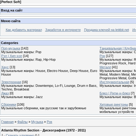
[
Perfect Soft
]
Вход на сайт
Меню сайта
Как добавить материал
Заработок в интернете
Продажа ключей на letitbit.net
Ин
Categories
Поп-музыка
[142]
Танцевальная | Клубна
Музыкальные жанры: Pop
Музыкальные жанры: Cl
Рэп | Хип-хоп
[14]
Рок
[127]
Музыкальные жанры: Rap, Hip-Hop
Музыкальные жанры: Roc
Progressive Rock, Hard
Хаус
[13]
Металл
[41]
Музыкальные жанры: House, Electro House, Deep House, Euro
Музыкальные жанры: Meta
House
Metal, Modern Metal, Mel
Progressive Metal, Goth
Электронная
[16]
Инструментальная
[5]
Музыкальные жанры: Downtempo, Lo-Fi, Lounge, Drum n Bass,
Музыкальные жанры: In
Techno, Breakbeat
Джаз
[0]
Блюз | Ритм-н-блюз
[7]
Музыкальные жанры: Jazz
Музыкальные жанры: B
Сборники
[106]
Хитовые рингтоны
[5]
Музыкальные сборники, как русские так и зарубежные
Музыкальные рингтоны,
мобильных устройств
Главная
»
Файлы
»
Музыка
»
Рок
Atlanta Rhythm Section - Дискография (1972 - 2011)
[
·
Скачать удаленно
()
]