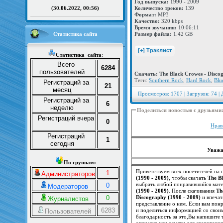
Год выпуска:
1990 - 2009
Количество треков:
139
(30.06.2022, 00:56)
Формат:
MP3
Качество:
320 kbps
Время звучания:
10:06:11
Статистика сайта
Размер файла:
1.42 GB
Статистика
сайта
:
Всего
6284
пользователей
Скачать: The Black Crowes - Discog
Теги:
Southern Rock
,
Hard Rock
,
Blu
Регистраций за
21
месяц
Просмотров: 1707 | Загрузок: 74 | 
Регистраций за
6
неделю
Поделиться новостью с друзьями
Регистраций вчера
0
Нрав
Регистраций
1
сегодня
Уважа
По группам:
Приветствуем всех посетителей на п
1
Администраторов
(1990 - 2009)
, чтобы скачать
The B
выбрать любой понравившийся матер
0
Модераторов
(1990 - 2009)
. После скачивания
Th
0
Discography (1990 - 2009)
и впечат
Журналистов
6283
и поделиться информацией со свои
Пользователей
благодарность за это,Вы напишите
опечатка или ссылки для скачивани