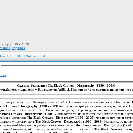
raphy (1990 - 2009)
es Rock
,
Pop Rock
Дата: 07.08.2026 | Добавил:
dedua
:
ится
Скачать бесплатно: The Black Crowes - Discography (1990 - 2009)
емый посетитель, если у Вас включен AdBlock Plus, кнопку для скачивания можно не ув
ортале perfect-soft.su! Находясь у нас на сайте, Вы имеете возможность скачать бесплатно
lack Crowes - Discography (1990 - 2009)
бесплатно не требуется даже регистрироваться. П
иал и скачать бесплатно. Если Вы попали на данную страницу, значит заинтересованы те
e Black Crowes - Discography (1990 - 2009)
оставьте, пожалуйста, свой комментарий, о кач
лении о материале
The Black Crowes - Discography (1990 - 2009)
, что поможет нам и друг
представление о нем. Если вам понравилось у нас скачивать
The Black Crowes - Discography (1990 - 2009)
бесплатно, то не заб
ми друзьями! Мы очень надеемся, что наша новость
The Black Crowes - Discography (1990 
 толковый комментарий. Если вдруг вы обнаружили,что в новости
The Black Crowes - Discog
я
The Black Crowes - Discography (1990 - 2009)
неработоспособны, то сообщите нам, пожал