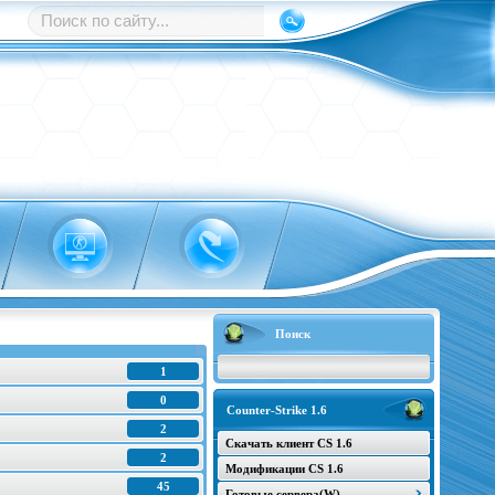
Поиск
1
0
Counter-Strike 1.6
2
Скачать клиент CS 1.6
2
Модификации CS 1.6
45
Готовые сервера(W)