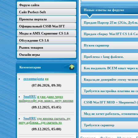
Форум сайта
Новые ответы на форуме
Сайт Perfect-Soft
Проекты портала
Продаю Парсер 2Гис (2Gis, Дубль
Официальный CSSB War3FT
Моды и AMX Скриптинг CS 1.6
Продам сборку War3FT CS 1.6 Car
Обсуждение CS 1.6
Нужен скриптер
Рынок товаров
Онлайн игры
Проблема с lang файлом.
Комментарии
Как выдавать ВСЕМ опыт через к
zoranmajasta
gg
Кидала,не доверяйте этому челов
(07.06.2026, 09:30)
Требуется настройка плагина на се
SnuffRU
я уже даже через
майкрософт эдж зашел.. нету кнопки
CSSB War3FT MOD + Shopmenu3 (2
(09.12.2025, 05:05)
Мод не хочет работать, отзовитис
SnuffRU
где кнопка скачать. ну
нету адблока.. где скачать то
Требуется скриптер
(09.12.2025, 05:00)