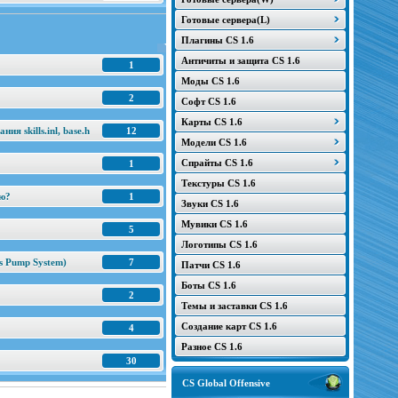
Готовые сервера(L)
Плагины CS 1.6
Античиты и защита CS 1.6
1
Моды CS 1.6
2
Софт CS 1.6
Карты CS 1.6
я skills.inl, base.h
12
Модели CS 1.6
Спрайты CS 1.6
1
Текстуры CS 1.6
ню?
1
Звуки CS 1.6
Мувики CS 1.6
5
Логотипы CS 1.6
s Pump System)
7
Патчи CS 1.6
Боты CS 1.6
2
Темы и заставки CS 1.6
Создание карт CS 1.6
4
Разное CS 1.6
30
CS Global Offensive