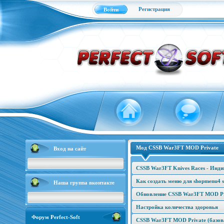
Регистрация
Войти
Мод CSSB War3FT MOD Private
Вход на сайт
CSSB War3FT Knives Races - Инд
Как создать меню для shopmenu4 s
Наша группа вконтакте
Обновление CSSB War3FT MOD Pri
Настройка количества здоровья
Форум Perfect-Soft
CSSB War3FT MOD Private (базова