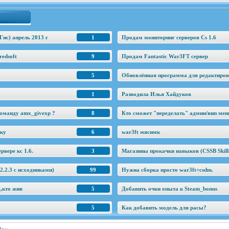
Гис) апрель 2013 г
1
Продам мониторинг серверов Cs 1.6
edsoft
9
Продам Fantastic War3FT сервер
5
Обновлённая программа для редактировани
1
Разводила Илья Хайдуков
оманду amx_givexp ?
8
Кто сможет "переделать" админ/вип ме
еку
6
war3ft мяснмк
рвере кс 1.6.
3
Магазины прокачки навыков (CSSB Skill
.2.3 c исходниками)
99
Нужна сборка просто war3ft+csdm.
ь,кто жив
5
Добавить очки опыта к Steam_bonus
5
Как добавить модель для расы?