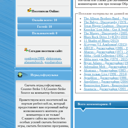
комментариях или при помощи Обра
Посетители Online:
Похожие материалы по данной н
The Allman Brothers Band - Дис
Онлайн всего:
10
The Babys - Discography (1976 
Texas Hippie Coalition - Discog
Гостей:
10
Knockin' Lost John - Got A Spel
Пользователей:
0
The Muggs - Discography (2005
Blues Rock Drive 3 (4CD) (2016
11 Shades of Blues (2013)
А'студио [11 Альбомов] (2015)
AB/CD - Дискография (1986 - 1
Сегодня посетили сайт:
Abacus - Дискография (1971 - 
Abba - Gold Collection (1992 - 
rostikgrin1989
,
elektroman
,
Abba поет для Вас (1970 - 2015
afanasiuborch
,
goodsavebox
Bryan Adams - Дискография (19
Adrenaline Mob - Дискография 
Alcatrazz - Дискография (1983 
Ария только Live (1996 - 2014)
Игры,софт,музыка
АукцЫон - Дискография (1986 
Amplifiere - Дискография (2004
Скачать игры,софт,музыку,
Resurrection Kings - Resurrectio
Counter-Strike 1.6,Counter-Strike
Anastacia - Дискография (2001 
Source на компьютер бесплатно.
Приветствуем всех посетителей на
портале perfect-soft.su, который
Всего комментариев:
0
предоставляет вам огромный выбор
всевозможного контента для
компьютера и не только!
С нашего сайта вы сможете без
особых усилий скачать бесплатно
игры, скачать бесплатно программы,