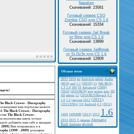
Napalum
Скачиваний: 23581
Готовый сервер CSO
Zombie CSO для CS 1.6
Скачиваний: 15334
Готовый сервер Jail Break
от Rino для CS 1.6
Скачиваний: 13899
Готовый сервер JailBreak
от St.Dz3n для CS 1.6
Скачиваний: 12809
Облако тегов
2011
2010
art
Antivirus
adobe
Audio
(2010)
(RUS)
and
1.1
11
(ML/RUS)
1.3
2.0
100
10
Advanced
(2009)
идеть!
(2010
(2010/RUS)
awp
action
auto
3D
All
admin
12
(2010/RUS/Repack
0.1
(2011)
1.0
1.2
(версия
2012
The Black Crowes - Discography
(2011/ENG)
3.0
Android
4.3
(2012)
росматривая наш портал,вы можете
1.6
мой
The Black Crowes - Discography
естве
The Black Crowes -
1400
1400MB
(2013)
2013
им посетителям иметь точное
Alternative
2014
2015
3 движка
удьте добавить наш сайт в закладки
Rock
art-rock
Ambient
- 2009)
Вам понравилась и в
raphy (1990 - 2009)
допущена
уйста, об этом досадном событии в