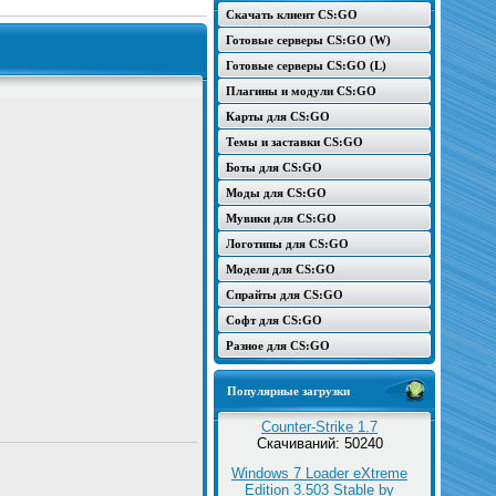
Скачать клиент CS:GO
Готовые серверы CS:GO (W)
Готовые серверы CS:GO (L)
Плагины и модули CS:GO
Карты для CS:GO
Темы и заставки CS:GO
Боты для CS:GO
Моды для CS:GO
Мувики для CS:GO
Логотипы для CS:GO
Модели для CS:GO
Спрайты для CS:GO
Софт для CS:GO
Разное для CS:GO
Популярные загрузки
Counter-Strike 1.7
Скачиваний: 50240
Windows 7 Loader eXtreme
Edition 3.503 Stable by