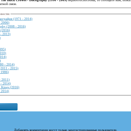
тной связи.
овости
:
кография (1971 - 2014)
- 2006)
raphy (2008 - 2016)
l (2016)
 - 2013)
)
995)
2010)
2014)
)
80 - 2014)
(2011 - 2015)
- 1986)
- 2011)
 - 2014)
n Kings (2016)
- 2014)
Добавлять комментарии могут только зарегистрированные пользователи.