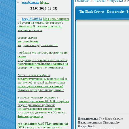
Главная
»
Файлы
»
Музыка
»
savelyhursin
Мда...
(13.03.2025, 12:03)
The Black Crowes - Discography (1
heey19930853
Моя цель поиграть
с ботами на локальном сервере с
обычными 9 рассами при своих
значениях скилов
сервер скачал
загрузил ботов
загрузил стандартный war3ft
проблема что не могу настроить их
скилы
в редакторе поставил свои значения,
полученный war3ft.amxx закинул на
сервер, но ничего не поменялось
*кстати а в каком файле
редактируются цены в шопменю1 и
шопменю2, я такой файл не нашел
может дело в том что скаченный
готовый сервер без исходников ?
я скачал несколько серверов с
разными уровнями 10, 100, и другие
везде одинаковая проблема
не настраиваются способности
которые закидываешь war3ft.amxx
файл из редактора
Исполнитель:
The Black Crowes
Название диска:
Discography
где находится war3FT.txt именно txt
Жанр:
Rock
GFG я вижу а вот txt нигде нету