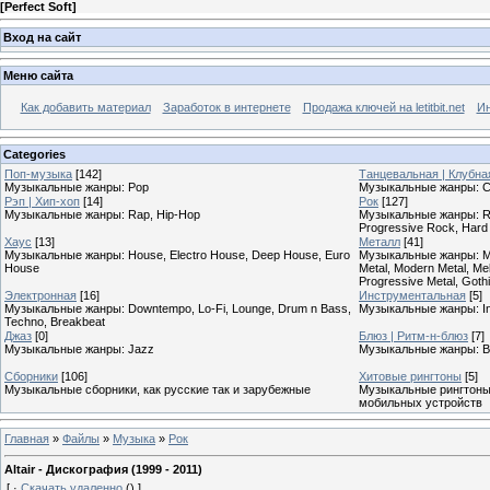
[
Perfect Soft
]
Вход на сайт
Меню сайта
Как добавить материал
Заработок в интернете
Продажа ключей на letitbit.net
Ин
Categories
Поп-музыка
[142]
Танцевальная | Клубна
Музыкальные жанры: Pop
Музыкальные жанры: Cl
Рэп | Хип-хоп
[14]
Рок
[127]
Музыкальные жанры: Rap, Hip-Hop
Музыкальные жанры: Roc
Progressive Rock, Hard
Хаус
[13]
Металл
[41]
Музыкальные жанры: House, Electro House, Deep House, Euro
Музыкальные жанры: Meta
House
Metal, Modern Metal, Mel
Progressive Metal, Goth
Электронная
[16]
Инструментальная
[5]
Музыкальные жанры: Downtempo, Lo-Fi, Lounge, Drum n Bass,
Музыкальные жанры: In
Techno, Breakbeat
Джаз
[0]
Блюз | Ритм-н-блюз
[7]
Музыкальные жанры: Jazz
Музыкальные жанры: B
Сборники
[106]
Хитовые рингтоны
[5]
Музыкальные сборники, как русские так и зарубежные
Музыкальные рингтоны,
мобильных устройств
Главная
»
Файлы
»
Музыка
»
Рок
Altair - Дискография (1999 - 2011)
[
·
Скачать удаленно
()
]