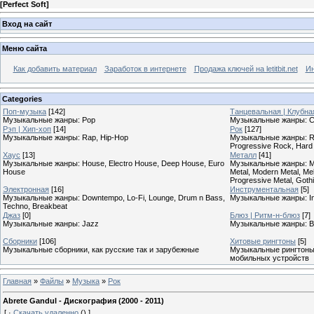
[
Perfect Soft
]
Вход на сайт
Меню сайта
Как добавить материал
Заработок в интернете
Продажа ключей на letitbit.net
Ин
Categories
Поп-музыка
[142]
Танцевальная | Клубна
Музыкальные жанры: Pop
Музыкальные жанры: Cl
Рэп | Хип-хоп
[14]
Рок
[127]
Музыкальные жанры: Rap, Hip-Hop
Музыкальные жанры: Roc
Progressive Rock, Hard
Хаус
[13]
Металл
[41]
Музыкальные жанры: House, Electro House, Deep House, Euro
Музыкальные жанры: Meta
House
Metal, Modern Metal, Mel
Progressive Metal, Goth
Электронная
[16]
Инструментальная
[5]
Музыкальные жанры: Downtempo, Lo-Fi, Lounge, Drum n Bass,
Музыкальные жанры: In
Techno, Breakbeat
Джаз
[0]
Блюз | Ритм-н-блюз
[7]
Музыкальные жанры: Jazz
Музыкальные жанры: B
Сборники
[106]
Хитовые рингтоны
[5]
Музыкальные сборники, как русские так и зарубежные
Музыкальные рингтоны,
мобильных устройств
Главная
»
Файлы
»
Музыка
»
Рок
Abrete Gandul - Дискография (2000 - 2011)
[
·
Скачать удаленно
()
]