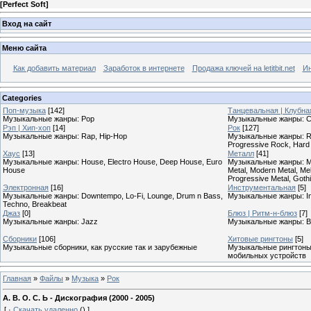
[
Perfect Soft
]
Вход на сайт
Меню сайта
Как добавить материал
Заработок в интернете
Продажа ключей на letitbit.net
Ин
Categories
Поп-музыка
[142]
Танцевальная | Клубна
Музыкальные жанры: Pop
Музыкальные жанры: Cl
Рэп | Хип-хоп
[14]
Рок
[127]
Музыкальные жанры: Rap, Hip-Hop
Музыкальные жанры: Roc
Progressive Rock, Hard
Хаус
[13]
Металл
[41]
Музыкальные жанры: House, Electro House, Deep House, Euro
Музыкальные жанры: Meta
House
Metal, Modern Metal, Mel
Progressive Metal, Goth
Электронная
[16]
Инструментальная
[5]
Музыкальные жанры: Downtempo, Lo-Fi, Lounge, Drum n Bass,
Музыкальные жанры: In
Techno, Breakbeat
Джаз
[0]
Блюз | Ритм-н-блюз
[7]
Музыкальные жанры: Jazz
Музыкальные жанры: B
Сборники
[106]
Хитовые рингтоны
[5]
Музыкальные сборники, как русские так и зарубежные
Музыкальные рингтоны,
мобильных устройств
Главная
»
Файлы
»
Музыка
»
Рок
А. В. О. С. Ь - Дискография (2000 - 2005)
[
·
Скачать удаленно
()
]