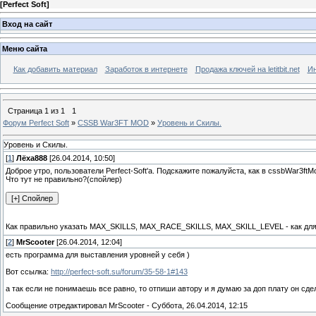
[
Perfect Soft
]
Вход на сайт
Меню сайта
Как добавить материал
Заработок в интернете
Продажа ключей на letitbit.net
Ин
Страница
1
из
1
1
Форум Perfect Soft
»
CSSB War3FT MOD
»
Уровень и Скилы.
Уровень и Скилы.
[
1
]
Лёха888
[26.04.2014, 10:50]
Доброе утро, пользователи Perfect-Soft'а. Подскажите пожалуйста, как в cssbWar3ftM
Что тут не правильно?(спойлер)
Как правильно указать MAX_SKILLS, MAX_RACE_SKILLS, MAX_SKILL_LEVEL - как для
[
2
]
MrScooter
[26.04.2014, 12:04]
есть программа для выставления уровней у себя )
Вот ссылка:
http://perfect-soft.su/forum/35-58-1#143
а так если не понимаешь все равно, то отпиши автору и я думаю за доп плату он сдел
Сообщение отредактировал
MrScooter
-
Суббота, 26.04.2014, 12:15