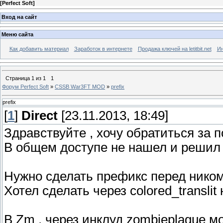
[
Perfect Soft
]
Вход на сайт
Меню сайта
Как добавить материал
Заработок в интернете
Продажа ключей на letitbit.net
Ин
Страница
1
из
1
1
Форум Perfect Soft
»
CSSB War3FT MOD
»
prefix
prefix
[
1
]
Direct
[23.11.2013, 18:49]
Здравствуйте , хочу обратиться за
В общем доступе не нашел и решил с
Нужно сделать префикс перед ником [
Хотел сделать через colored_translit
В Zm , через инклуд zombieplague 