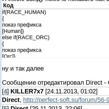
Код
if(RACE_HUMAN)
{
показ префикса
[Human]}
else if(RACE_ORC)
{
показ префикса
[Orc]}
ну и так далее
Сообщение отредактировал
Direct
-
[
4
]
KILLER7x7
[24.11.2013, 01:02]
Direct
,
http://perfect-soft.su/forum/56-
[
5
]
Direct
[25.11.2013, 22:06]