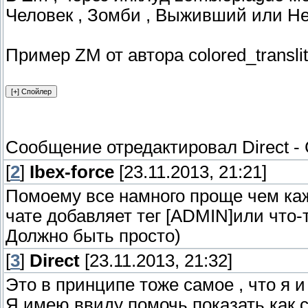
Человек , Зомби , Выживший или Не
Пример ZM от автора colored_translit
Сообщение отредактировал
Direct
-
[
2
]
Ibex-force
[23.11.2013, 21:21]
Помоему все намного проще чем каж
чате добавляет тег [ADMIN]или что-т
Должно быть просто)
[
3
]
Direct
[23.11.2013, 21:32]
Это в принципе тоже самое , что я и
Я имею ввиду помочь показать как с