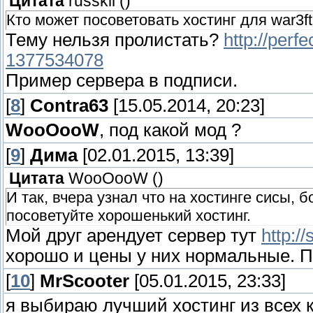
Цитата
russkii
(
)
Кто может посоветовать хостинг для war3
Тему нельзя пролистать?
http://perf
1377534078
Пример сервера в подписи.
[
8
]
Contra63
[15.05.2014, 20:23]
WooOooW
, под какой мод ?
[
9
]
Дима
[02.01.2015, 13:39]
Цитата
WooOooW
(
)
И так, вчера узнал что на хостинге сисы, 
посоветуйте хорошенький хостинг.
Мой друг арендует сервер тут
http:/
хорошо и цены у них нормальные. П
[
10
]
MrScooter
[05.01.2015, 23:33]
я выбираю лучший хостинг из всех к