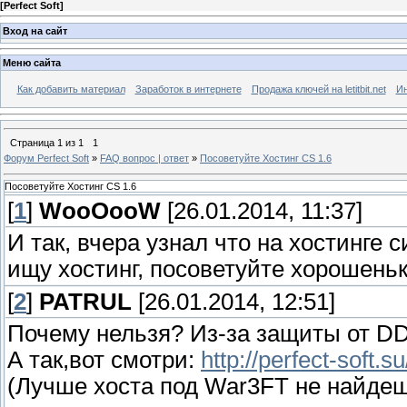
[
Perfect Soft
]
Вход на сайт
Меню сайта
Как добавить материал
Заработок в интернете
Продажа ключей на letitbit.net
Ин
Страница
1
из
1
1
Форум Perfect Soft
»
FAQ вопрос | ответ
»
Посоветуйте Хостинг CS 1.6
Посоветуйте Хостинг CS 1.6
[
1
]
WooOooW
[26.01.2014, 11:37]
И так, вчера узнал что на хостинге 
ищу хостинг, посоветуйте хорошеньк
[
2
]
PATRUL
[26.01.2014, 12:51]
Почему нельзя? Из-за защиты от DD
А так,вот смотри:
http://perfect-soft
(Лучше хоста под War3FT не найде