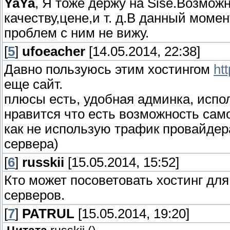
YaYa
, Я тоже держу на Sise.Возмож
качеству,цене,и т. д.В данный моме
проблем с ним не вижу.
[
5
]
ufoeacher
[14.05.2014, 22:38]
Давно пользуюсь этим хостингом
ht
еще сайт.
плюсы есть, удобная админка, исполь
нравится что есть возможность сам
как не использую трафик провайдер
сервера)
[
6
]
russkii
[15.05.2014, 15:52]
Кто может посоветовать хостинг дл
серверов.
[
7
]
PATRUL
[15.05.2014, 19:20]