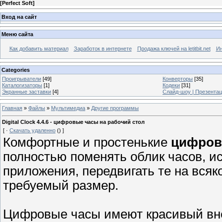
[
Perfect Soft
]
Вход на сайт
Меню сайта
Как добавить материал
Заработок в интернете
Продажа ключей на letitbit.net
Ин
Categories
Проигрыватели
[49]
Конверторы
[35]
Каталогизаторы
[1]
Кодеки
[31]
Экранные заставки
[4]
Слайд-шоу | Презента
Главная
»
Файлы
»
Мультимедиа
»
Другие программы
Digital Clock 4.4.6 - цифровые часы на рабочий стол
[
·
Скачать удаленно
()
]
Комфортные и простенькие
цифров
полностью поменять облик часов, ис
приложения, передвигать те на всяк
требуемый размер.
Цифровые часы имеют красивый вне