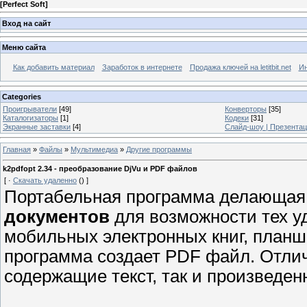
[
Perfect Soft
]
Вход на сайт
Меню сайта
Как добавить материал
Заработок в интернете
Продажа ключей на letitbit.net
Ин
Categories
Проигрыватели
[49]
Конверторы
[35]
Каталогизаторы
[1]
Кодеки
[31]
Экранные заставки
[4]
Слайд-шоу | Презента
Главная
»
Файлы
»
Мультимедиа
»
Другие программы
k2pdfopt 2.34 - преобразование DjVu и PDF файлов
[
·
Скачать удаленно
()
]
Портабельная программа делающа
документов
для возможности тех у
мобильных электронных книг, планш
программа создает PDF файл. Отлич
содержащие текст, так и произведе