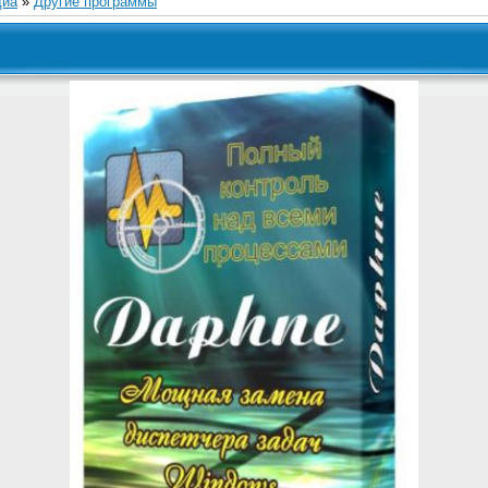
диа
»
Другие программы