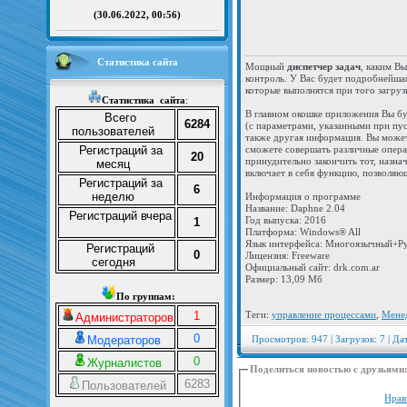
(30.06.2022, 00:56)
Статистика сайта
Мощный
диспетчер задач
, каким В
контроль. У Вас будет подробнейшая
которые выполнятся при того загруз
Статистика
сайта
:
В главном окошке приложения Вы бу
Всего
6284
(с параметрами, указанными при пуск
пользователей
также другая информация. Вы может
Регистраций за
сможете совершать различные опера
20
принудительно закончить тот, назн
месяц
включает в себя функцию, позволяю
Регистраций за
6
неделю
Информация о программе
Название: Daphne 2.04
Регистраций вчера
Год выпуска: 2016
1
Платформа: Windows® All
Язык интерфейса: Многоязычный+Р
Регистраций
0
Лицензия: Freeware
сегодня
Официальный сайт: drk.com.ar
Размер: 13,09 Мб
По группам:
1
Теги:
управление процессами
,
Мене
Администраторов
0
Модераторов
Просмотров: 947 | Загрузок: 7 | Да
0
Журналистов
Поделиться новостью с друзьями
6283
Пользователей
Нрав