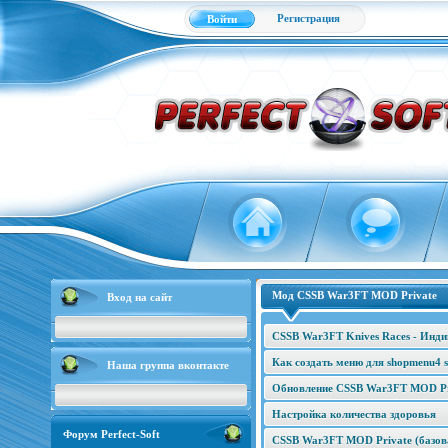
Регистрация
Войти
Мод CSSB War3FT MOD Private
Вход на сайт
CSSB War3FT Knives Races - Инд
Как создать меню для shopmenu4 s
Наша группа вконтакте
Обновление CSSB War3FT MOD Pri
Настройка количества здоровья
Форум Perfect-Soft
CSSB War3FT MOD Private (базова