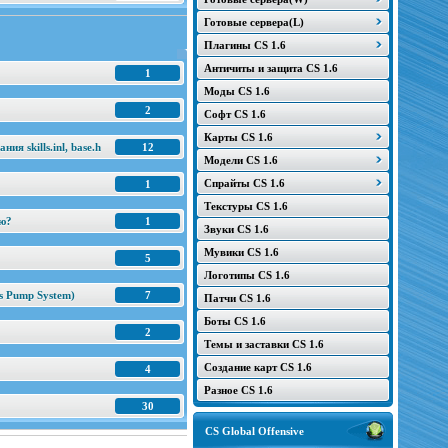
Готовые сервера(L)
Плагины CS 1.6
Античиты и защита CS 1.6
1
Моды CS 1.6
2
Софт CS 1.6
Карты CS 1.6
я skills.inl, base.h
12
Модели CS 1.6
Спрайты CS 1.6
1
Текстуры CS 1.6
ню?
1
Звуки CS 1.6
Мувики CS 1.6
5
Логотипы CS 1.6
s Pump System)
7
Патчи CS 1.6
Боты CS 1.6
2
Темы и заставки CS 1.6
Создание карт CS 1.6
4
Разное CS 1.6
30
CS Global Offensive