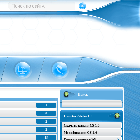
Поиск
1
0
Counter-Strike 1.6
2
Скачать клиент CS 1.6
2
Модификации CS 1.6
45
Готовые сервера(W)