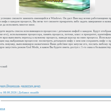
ы успешно сможете заменить имеющийся в Windows. Он даст Вам над всеми работающими п
 инфа о каждом процессе, Вы легко тот сможете прекратить либо задать завершение в назна
ке да исполнить многое иное.
дете видеть список исполняющихся процессов с детальною инфой о каждом. Будут отображ
е его), использование процессора, память процесса, потоки, класс и приоритет, идентифика
е враз выполнить переход к нужному процессу, наводя курсор на окно процесса. Использу
ции над выбранным процессом: посмотреть детальную инфу о нем или сохранить инфу о пр
ачить ловушку, выполняющую назначенное Вами действие при запуске его, послать любому п
щую запустить режим God Mode, в каком Вы будете иметь доступ c 1-го окна к большинству
усский
джер Процессов
,
диспетчер задач
та: 08.08.2026 | Добавил:
muadib
:
ится