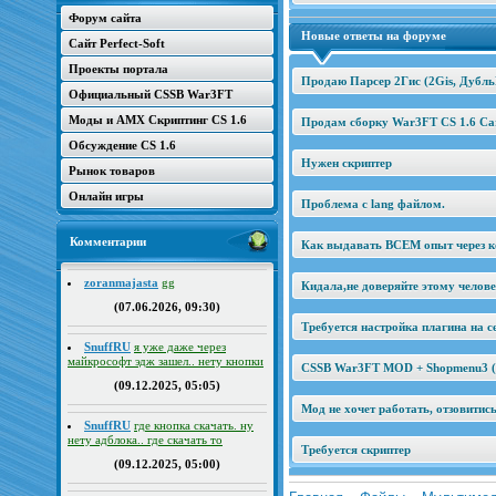
Форум сайта
Новые ответы на форуме
Сайт Perfect-Soft
Проекты портала
Продаю Парсер 2Гис (2Gis, Дубль
Официальный CSSB War3FT
Моды и AMX Скриптинг CS 1.6
Продам сборку War3FT CS 1.6 Car
Обсуждение CS 1.6
Нужен скриптер
Рынок товаров
Онлайн игры
Проблема с lang файлом.
Комментарии
Как выдавать ВСЕМ опыт через к
zoranmajasta
gg
Кидала,не доверяйте этому челов
(07.06.2026, 09:30)
Требуется настройка плагина на се
SnuffRU
я уже даже через
майкрософт эдж зашел.. нету кнопки
CSSB War3FT MOD + Shopmenu3 (2
(09.12.2025, 05:05)
Мод не хочет работать, отзовитис
SnuffRU
где кнопка скачать. ну
нету адблока.. где скачать то
Требуется скриптер
(09.12.2025, 05:00)