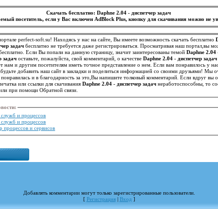
Скачать бесплатно: Daphne 2.04 - диспетчер задач
емый посетитель, если у Вас включен AdBlock Plus, кнопку для скачивания можно не ув
ортале perfect-soft.su! Находясь у нас на сайте, Вы имеете возможность скачать бесплатно
тчер задач
бесплатно не требуется даже регистрироваться. Просматривая наш портал,вы м
бесплатно. Если Вы попали на данную страницу, значит заинтересованы темой
Daphne 2.04 
р задач
оставьте, пожалуйста, свой комментарий, о качестве
Daphne 2.04 - диспетчер задач
, что поможет нам и другим посе
абудьте добавить наш сайт в закладки и поделиться информацией со своими друзьями! Мы о
понравилась и в благодарность за это,Вы напишите толковый комментарий. Если вдруг вы
ечатка или ссылки для скачивания
Daphne 2.04 - диспетчер задач
неработоспособны, то со
или при помощи Обратной связи.
овости
:
р служб и процессов
р служб и процессов
ер процессов и сервисов
Добавлять комментарии могут только зарегистрированные пользователи.
[
Регистрация
|
Вход
]