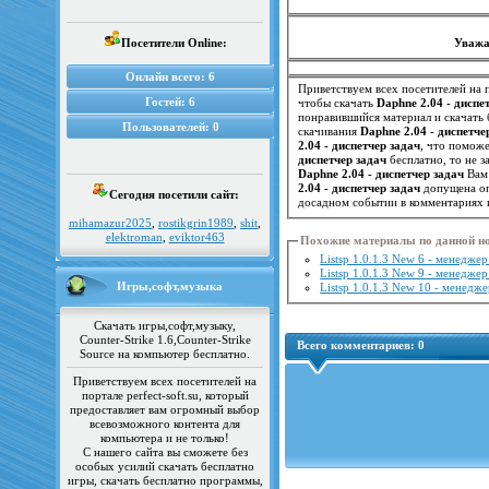
Посетители Online:
Уважа
Онлайн всего:
6
Приветствуем всех посетителей на п
Гостей:
6
чтобы скачать
Daphne 2.04 - диспе
понравившийся материал и скачать 
Пользователей:
0
скачивания
Daphne 2.04 - диспетче
2.04 - диспетчер задач
диспетчер задач
бесплатно, то не з
Daphne 2.04 - диспетчер задач
Вам 
2.04 - диспетчер задач
допущена оп
Сегодня посетили сайт:
досадном событии в комментариях 
mihamazur2025
,
rostikgrin1989
,
shit
,
elektroman
,
eviktor463
Похожие материалы по данной н
Listsp 1.0.1.3 New 6 - менедже
Listsp 1.0.1.3 New 9 - менедже
Игры,софт,музыка
Listsp 1.0.1.3 New 10 - менедж
Скачать игры,софт,музыку,
Counter-Strike 1.6,Counter-Strike
Всего комментариев:
0
Source на компьютер бесплатно.
Приветствуем всех посетителей на
портале perfect-soft.su, который
предоставляет вам огромный выбор
всевозможного контента для
компьютера и не только!
С нашего сайта вы сможете без
особых усилий скачать бесплатно
игры, скачать бесплатно программы,