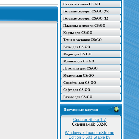
Скачать клиент CS:GO
Готовые серверы CS:GO (W)
Готовые серверы CS:GO (L)
Плагины и модули CS:GO
Карты для CS:GO
Темы и заставки CS:GO
Боты для CS:GO
Моды для CS:GO
Мувики для CS:GO
Логотипы для CS:GO
Модели для CS:GO
Спрайты для CS:GO
Софт для CS:GO
Разное для CS:GO
Популярные загрузки
Counter-Strike 1.7
Скачиваний: 50240
Windows 7 Loader eXtreme
Edition 3.503 Stable by