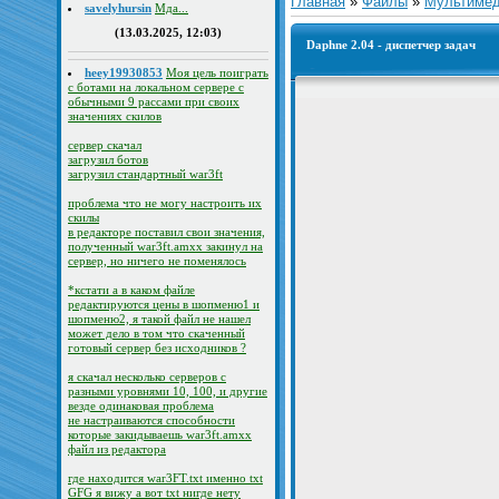
Главная
»
Файлы
»
Мультиме
savelyhursin
Мда...
(13.03.2025, 12:03)
Daphne 2.04 - диспетчер задач
heey19930853
Моя цель поиграть
с ботами на локальном сервере с
обычными 9 рассами при своих
значениях скилов
сервер скачал
загрузил ботов
загрузил стандартный war3ft
проблема что не могу настроить их
скилы
в редакторе поставил свои значения,
полученный war3ft.amxx закинул на
сервер, но ничего не поменялось
*кстати а в каком файле
редактируются цены в шопменю1 и
шопменю2, я такой файл не нашел
может дело в том что скаченный
готовый сервер без исходников ?
я скачал несколько серверов с
разными уровнями 10, 100, и другие
везде одинаковая проблема
не настраиваются способности
которые закидываешь war3ft.amxx
файл из редактора
где находится war3FT.txt именно txt
GFG я вижу а вот txt нигде нету