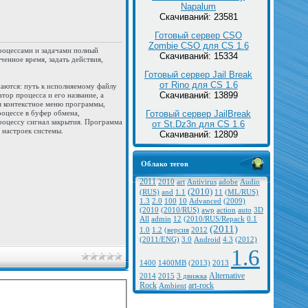
Napalum
Скачиваний: 23581
Готовый сервер CSO
Zombie CSO для CS 1.6
роцессами и задачами полный
Скачиваний: 15334
ченное время, задать действия,
Готовый сервер Jail Break
от Rino для CS 1.6
аются: путь к исполняемому файлу
Скачиваний: 13899
тор процесса и его название, а
я контекстное меню программы,
Готовый сервер JailBreak
оцессе в буфер обмена,
роцессу сигнал закрытия. Программа
от St.Dz3n для CS 1.6
 настроек системы.
Скачиваний: 12809
Облако тегов
2011
2010
art
Antivirus
adobe
Audio
(2010)
(RUS)
and
1.1
11
(ML/RUS)
1.3
2.0
100
10
Advanced
(2009)
(2010
(2010/RUS)
awp
action
auto
3D
All
admin
12
(2010/RUS/Repack
0.1
(2011)
1.0
1.2
(версия
2012
(2011/ENG)
3.0
Android
4.3
(2012)
1.6
1400
1400MB
(2013)
2013
Alternative
2014
2015
3 движка
Rock
art-rock
Ambient