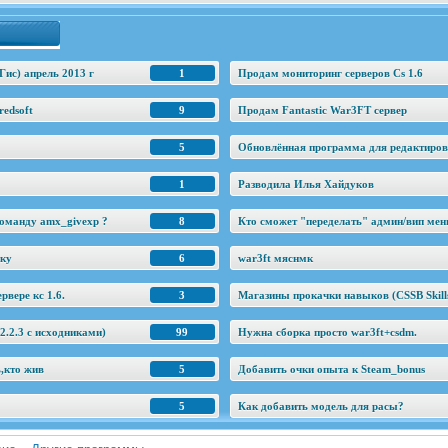
Гис) апрель 2013 г
1
Продам мониторинг серверов Cs 1.6
edsoft
9
Продам Fantastic War3FT сервер
5
Обновлённая программа для редактировани
1
Разводила Илья Хайдуков
оманду amx_givexp ?
8
Кто сможет "переделать" админ/вип ме
еку
6
war3ft мяснмк
рвере кс 1.6.
3
Магазины прокачки навыков (CSSB Skill
.2.3 c исходниками)
99
Нужна сборка просто war3ft+csdm.
ь,кто жив
5
Добавить очки опыта к Steam_bonus
5
Как добавить модель для расы?