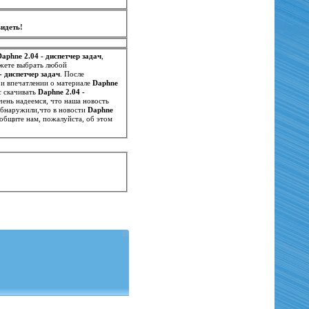
идеть!
Daphne 2.04 - диспетчер задач
,
ожете выбрать любой
- диспетчер задач
. После
и впечатлении о материале
Daphne
тителям иметь точное представление о нем. Если вам понравилось у нас скачивать
Daphne 2.04 -
чень надеемся, что наша новость
 обнаружили,что в новости
Daphne
общите нам, пожалуйста, об этом