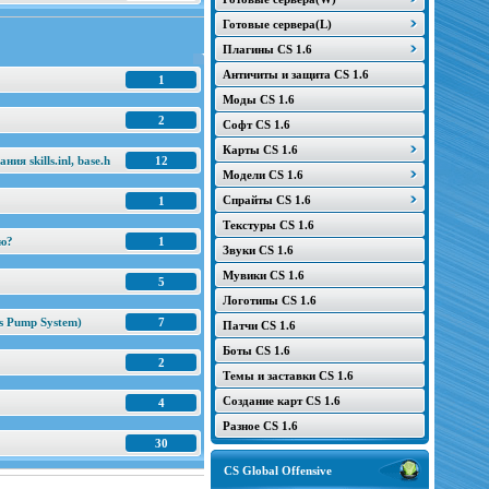
Готовые сервера(L)
Плагины CS 1.6
Античиты и защита CS 1.6
1
Моды CS 1.6
2
Софт CS 1.6
Карты CS 1.6
я skills.inl, base.h
12
Модели CS 1.6
Спрайты CS 1.6
1
Текстуры CS 1.6
ню?
1
Звуки CS 1.6
Мувики CS 1.6
5
Логотипы CS 1.6
s Pump System)
7
Патчи CS 1.6
Боты CS 1.6
2
Темы и заставки CS 1.6
Создание карт CS 1.6
4
Разное CS 1.6
30
CS Global Offensive