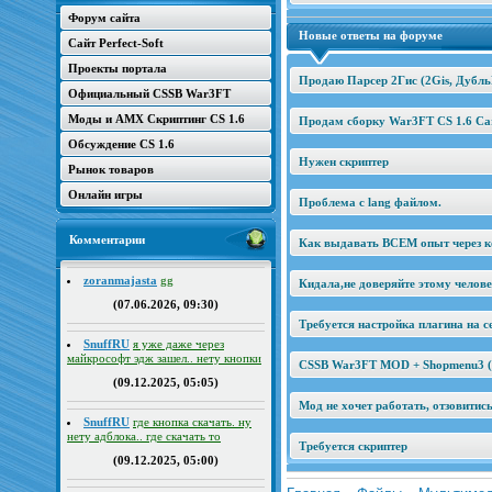
Форум сайта
Новые ответы на форуме
Сайт Perfect-Soft
Проекты портала
Продаю Парсер 2Гис (2Gis, Дубль
Официальный CSSB War3FT
Моды и AMX Скриптинг CS 1.6
Продам сборку War3FT CS 1.6 Car
Обсуждение CS 1.6
Нужен скриптер
Рынок товаров
Онлайн игры
Проблема с lang файлом.
Комментарии
Как выдавать ВСЕМ опыт через к
zoranmajasta
gg
Кидала,не доверяйте этому челов
(07.06.2026, 09:30)
Требуется настройка плагина на се
SnuffRU
я уже даже через
майкрософт эдж зашел.. нету кнопки
CSSB War3FT MOD + Shopmenu3 (2
(09.12.2025, 05:05)
Мод не хочет работать, отзовитис
SnuffRU
где кнопка скачать. ну
нету адблока.. где скачать то
Требуется скриптер
(09.12.2025, 05:00)