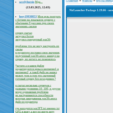
Главная
»
Файлы
»
Мультиме
savelyhursin
Мда...
(13.03.2025, 12:03)
NirLauncher Package 1.19.66 - к
heey19930853
Моя цель поиграть
с ботами на локальном сервере с
обычными 9 рассами при своих
значениях скилов
сервер скачал
загрузил ботов
загрузил стандартный war3ft
проблема что не могу настроить их
скилы
в редакторе поставил свои значения,
полученный war3ft.amxx закинул на
сервер, но ничего не поменялось
*кстати а в каком файле
редактируются цены в шопменю1 и
шопменю2, я такой файл не нашел
может дело в том что скаченный
готовый сервер без исходников ?
я скачал несколько серверов с
разными уровнями 10, 100, и другие
везде одинаковая проблема
не настраиваются способности
которые закидываешь war3ft.amxx
файл из редактора
где находится war3FT.txt именно txt
GFG я вижу а вот txt нигде нету