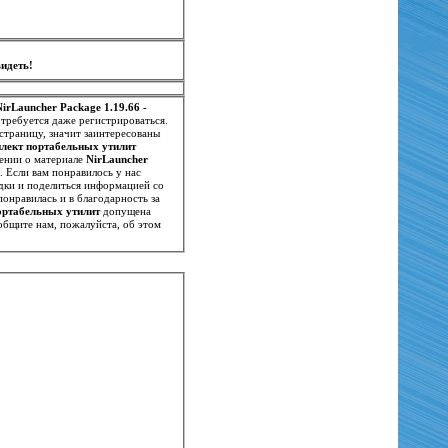
идеть!
NirLauncher Package 1.19.66 -
 требуется даже регистрироваться.
страницу, значит заинтересованы
мплект портабельных утилит
ении о материале
NirLauncher
ли вам понравилось у нас
адки и поделиться информацией со
онравилась и в благодарность за
портабельных утилит
допущена
общите нам, пожалуйста, об этом