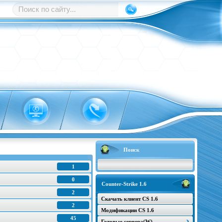
Поиск
1
0
Counter-Strike 1.6
2
Скачать клиент CS 1.6
2
Модификации CS 1.6
45
Готовые сервера(W)