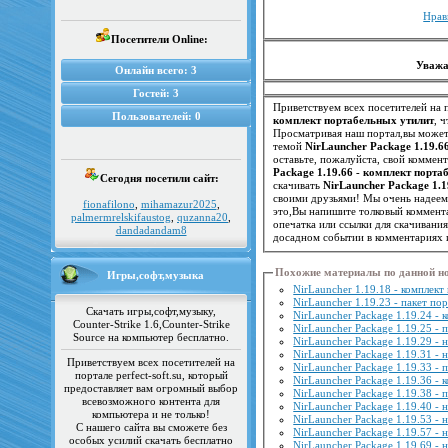
Нрав
Посетители Online:
Уважа
Онлайн всего:
3
Гостей:
3
Приветствуем всех посетителей на п
Пользователей:
0
комплект портабельных утилит
, 
Просматривая наш портал,вы можете
темой
NirLauncher Package 1.19.6
оставьте, пожалуйста, свой коммен
Package 1.19.66 - комплект порта
Сегодня посетили сайт:
скачивать
NirLauncher Package 1.
своими друзьями! Мы очень надеем
fionafilono
,
mihamazur2025
,
это,Вы напишите толковый коммент
palmermrelskifaustog
,
quzanna20
,
опечатка или ссылки для скачивани
dandadandam8
досадном событии в комментариях 
Похожие материалы по данной н
Игры,софт,музыка
NirLauncher 1.19.18 - комплек
NirLauncher 1.19.23 - пакет по
Скачать игры,софт,музыку,
NirLauncher Package 1.19.24 - 
Counter-Strike 1.6,Counter-Strike
NirLauncher Package 1.19.25 - 
Source на компьютер бесплатно.
NirLauncher Package 1.19.29 -
NirLauncher Package 1.19.31 -
Приветствуем всех посетителей на
NirLauncher Package 1.19.33 - 
портале perfect-soft.su, который
NirLauncher Package 1.19.36 - 
предоставляет вам огромный выбор
NirLauncher Package 1.19.38 - 
всевозможного контента для
NirLauncher Package 1.19.40 -
компьютера и не только!
NirLauncher Package 1.19.53 -
С нашего сайта вы сможете без
NirLauncher Package 1.19.57 -
особых усилий скачать бесплатно
NirLauncher Package 1.19.69 -