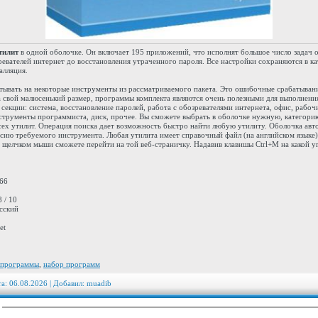
тилит
в одной оболочке. Он включает 195 приложений, что исполнят большое число задач 
ревателей интернет до восстановления утраченного пароля. Все настройки сохраняются в ка
алляция.
тывать на некоторые инструменты из рассматриваемого пакета. Это ошибочные срабатывани
 свой малюсенький размер, программы комплекта являются очень полезными для выполнения
секции: система, восстановление паролей, работа с обозревателями интернета, офис, рабочи
инструменты программиста, диск, прочее. Вы сможете выбрать в оболочке нужную, категор
сех утилит. Операция поиска дает возможность быстро найти любую утилиту. Оболочка авт
сию требуемого инструмента. Любая утилита имеет справочный файл (на английском языке),
м щелчком мыши сможете перейти на той веб-страничку. Надавив клавишы Ctrl+M на какой 
.66
 / 10
сский
et
 программы
,
набор программ
та: 06.08.2026 | Добавил:
muadib
: