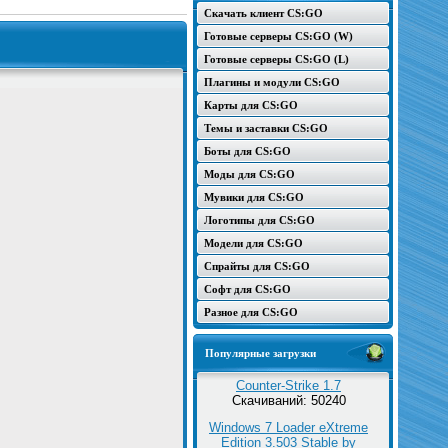
Скачать клиент CS:GO
Готовые серверы CS:GO (W)
Готовые серверы CS:GO (L)
Плагины и модули CS:GO
Карты для CS:GO
Темы и заставки CS:GO
Боты для CS:GO
Моды для CS:GO
Мувики для CS:GO
Логотипы для CS:GO
Модели для CS:GO
Спрайты для CS:GO
Софт для CS:GO
Разное для CS:GO
Популярные загрузки
Counter-Strike 1.7
Скачиваний: 50240
Windows 7 Loader eXtreme
Edition 3.503 Stable by