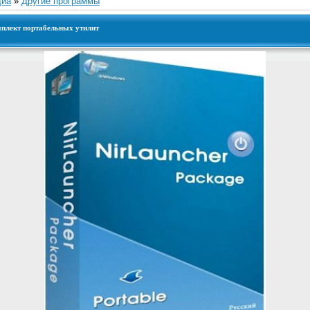
диа
»
Другие программы
омплект портабельных утилит