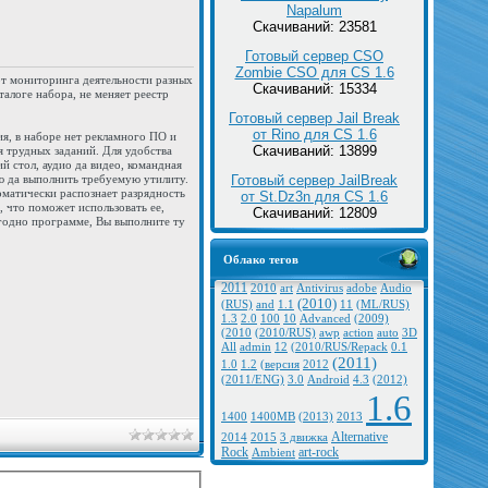
Napalum
Скачиваний: 23581
Готовый сервер CSO
Zombie CSO для CS 1.6
от мониторинга деятельности разных
Скачиваний: 15334
талоге набора, не меняет реестр
Готовый сервер Jail Break
от Rino для CS 1.6
я, в наборе нет рекламного ПО и
Скачиваний: 13899
 трудных заданий. Для удобства
й стол, аудио да видео, командная
Готовый сервер JailBreak
ию да выполнить требуемую утилиту.
оматически распознает разрядность
от St.Dz3n для CS 1.6
 что поможет использовать ее,
Скачиваний: 12809
угодно программе, Вы выполните ту
Облако тегов
2011
2010
art
Antivirus
adobe
Audio
(2010)
(RUS)
and
1.1
11
(ML/RUS)
1.3
2.0
100
10
Advanced
(2009)
(2010
(2010/RUS)
awp
action
auto
3D
All
admin
12
(2010/RUS/Repack
0.1
(2011)
1.0
1.2
(версия
2012
(2011/ENG)
3.0
Android
4.3
(2012)
1.6
1400
1400MB
(2013)
2013
Alternative
2014
2015
3 движка
Rock
art-rock
Ambient