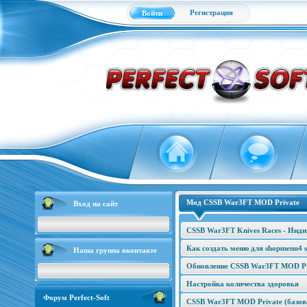
Регистрация
Войти
Мод CSSB War3FT MOD Private
Вход на сайт
CSSB War3FT Knives Races - Инд
Как создать меню для shopmenu4 s
Наша группа вконтакте
Обновление CSSB War3FT MOD Pri
Настройка количества здоровья
Форум Perfect-Soft
CSSB War3FT MOD Private (базова