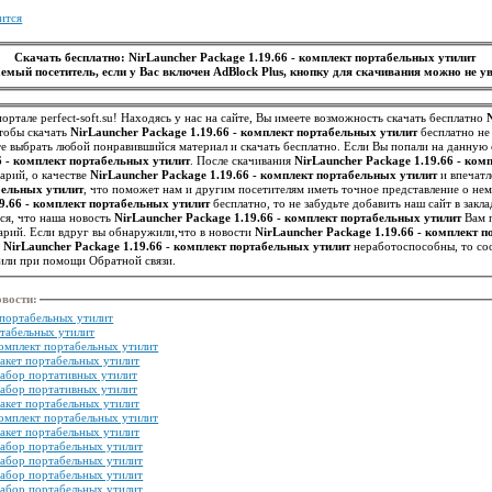
ится
Скачать бесплатно: NirLauncher Package 1.19.66 - комплект портабельных утилит
емый посетитель, если у Вас включен AdBlock Plus, кнопку для скачивания можно не ув
ортале perfect-soft.su! Находясь у нас на сайте, Вы имеете возможность скачать бесплатно
чтобы скачать
NirLauncher Package 1.19.66 - комплект портабельных утилит
бесплатно не
 выбрать любой понравившийся материал и скачать бесплатно. Если Вы попали на данную 
6 - комплект портабельных утилит
. После скачивания
NirLauncher Package 1.19.66 - ко
тарий, о качестве
NirLauncher Package 1.19.66 - комплект портабельных утилит
и впечатл
бельных утилит
, что поможет нам и другим посетителям иметь точное представление о нем. Ес
19.66 - комплект портабельных утилит
бесплатно, то не забудьте добавить наш сайт в закл
ся, что наша новость
NirLauncher Package 1.19.66 - комплект портабельных утилит
Вам п
арий. Если вдруг вы обнаружили,что в новости
NirLauncher Package 1.19.66 - комплект 
я
NirLauncher Package 1.19.66 - комплект портабельных утилит
неработоспособны, то со
или при помощи Обратной связи.
овости
:
т портабельных утилит
ртабельных утилит
комплект портабельных утилит
пакет портабельных утилит
 набор портативных утилит
 набор портативных утилит
пакет портабельных утилит
комплект портабельных утилит
пакет портабельных утилит
 набор портабельных утилит
 набор портабельных утилит
 набор портабельных утилит
 набор портабельных утилит