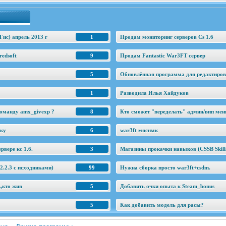
Гис) апрель 2013 г
1
Продам мониторинг серверов Cs 1.6
edsoft
9
Продам Fantastic War3FT сервер
5
Обновлённая программа для редактировани
1
Разводила Илья Хайдуков
оманду amx_givexp ?
8
Кто сможет "переделать" админ/вип ме
еку
6
war3ft мяснмк
рвере кс 1.6.
3
Магазины прокачки навыков (CSSB Skill
.2.3 c исходниками)
99
Нужна сборка просто war3ft+csdm.
ь,кто жив
5
Добавить очки опыта к Steam_bonus
5
Как добавить модель для расы?