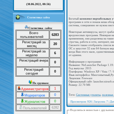
(30.06.2022, 00:56)
Статистика сайта
Богатый
комплект портабельных у
программ и сети и показа кеша обоз
системы, совершенно не нужна инст
Статистика
сайта
:
Некоторые антивирусы, могут сраба
Всего
6283
вредоносных программ. Невзирая на
пользователей
применения, они разделены на такие 
Регистраций за
строчка, работа в сети, интернет, 
20
Сможете также отобразить список в
месяц
ОС и запустит 32 или 64 битную вер
Регистраций за
когда Вам этого мало, единственны
6
неделю
от админа.
Регистраций вчера
Информация о программе
0
Название: NirLauncher Package 1.19
Год выпуска: 2015
Регистраций
0
Платформа: Windows XP / Vista / 7 / 8
сегодня
Язык интерфейса: Многоязычный,Ру
Лицензия: Freeware
Официальный сайт: launcher.nirsoft.n
По группам:
Размер: 22.70 Мб
1
Администраторов
0
Теги:
Системные утилиты
,
полезные
Модераторов
0
Журналистов
Просмотров: 926 | Загрузок: 7 | Да
6282
Пользователей
Поделиться новостью с друзьями