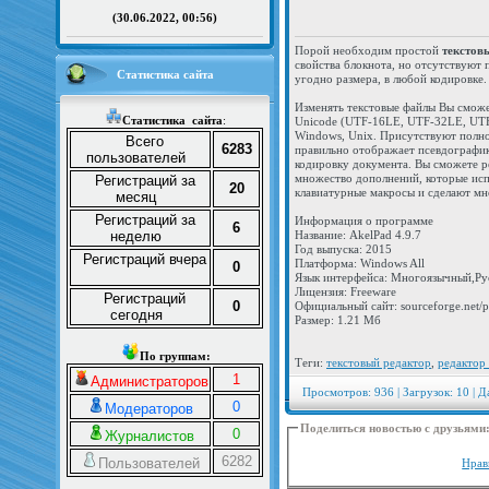
(30.06.2022, 00:56)
Порой необходим простой
текстов
свойства блокнота, но отсутствуют
Статистика сайта
угодно размера, в любой кодировке.
Изменять текстовые файлы Вы смож
Статистика
сайта
:
Unicode (UTF-16LE, UTF-32LE, UTF-
Windows, Unix. Присутствуют полно
Всего
6283
правильно отображает псевдографик
пользователей
кодировку документа. Вы сможете р
множество дополнений, которые исп
Регистраций за
20
клавиатурные макросы и сделают мн
месяц
Регистраций за
Информация о программе
6
неделю
Название: AkelPad 4.9.7
Год выпуска: 2015
Регистраций вчера
Платформа: Windows All
0
Язык интерфейса: Многоязычный,Ру
Лицензия: Freeware
Регистраций
0
Официальный сайт: sourceforge.net/pr
сегодня
Размер: 1.21 Мб
По группам:
Теги:
текстовый редактор
,
редактор 
1
Администраторов
Просмотров: 936 | Загрузок: 10 | Д
0
Модераторов
Поделиться новостью с друзьями
0
Журналистов
6282
Пользователей
Нрав