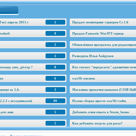
Гис) апрель 2013 г
1
Продам мониторинг серверов Cs 1.6
edsoft
9
Продам Fantastic War3FT сервер
5
Обновлённая программа для редактировани
1
Разводила Илья Хайдуков
оманду amx_givexp ?
8
Кто сможет "переделать" админ/вип ме
еку
6
war3ft мяснмк
рвере кс 1.6.
3
Магазины прокачки навыков (CSSB Skill
.2.3 c исходниками)
99
Нужна сборка просто war3ft+csdm.
ь,кто жив
5
Добавить очки опыта к Steam_bonus
5
Как добавить модель для расы?