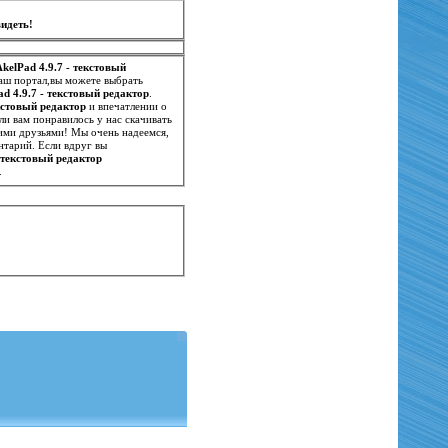
идеть!
AkelPad 4.9.7 - текстовый
аш портал,вы можете выбрать
ad 4.9.7 - текстовый редактор
.
екстовый редактор
и впечатлении о
, что поможет нам и другим посетителям иметь точное представление о нем. Если вам понравилось у нас скачивать
оими друзьями! Мы очень надеемся,
нтарий. Если вдруг вы
- текстовый редактор
.