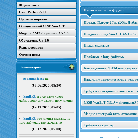
Форум сайта
Новые ответы на форуме
Сайт Perfect-Soft
Проекты портала
Продаю Парсер 2Гис (2Gis, Дубль
Официальный CSSB War3FT
Моды и AMX Скриптинг CS 1.6
Продам сборку War3FT CS 1.6 Car
Обсуждение CS 1.6
Нужен скриптер
Рынок товаров
Онлайн игры
Проблема с lang файлом.
Комментарии
Как выдавать ВСЕМ опыт через к
zoranmajasta
gg
Кидала,не доверяйте этому челов
(07.06.2026, 09:30)
Требуется настройка плагина на се
SnuffRU
я уже даже через
майкрософт эдж зашел.. нету кнопки
CSSB War3FT MOD + Shopmenu3 (2
(09.12.2025, 05:05)
Мод не хочет работать, отзовитис
SnuffRU
где кнопка скачать. ну
нету адблока.. где скачать то
Требуется скриптер
(09.12.2025, 05:00)