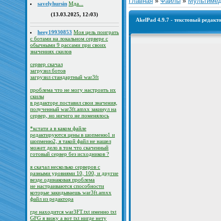
Главная
»
Файлы
»
Мультиме
savelyhursin
Мда...
(13.03.2025, 12:03)
AkelPad 4.9.7 - текстовый редакт
heey19930853
Моя цель поиграть
с ботами на локальном сервере с
обычными 9 рассами при своих
значениях скилов
сервер скачал
загрузил ботов
загрузил стандартный war3ft
проблема что не могу настроить их
скилы
в редакторе поставил свои значения,
полученный war3ft.amxx закинул на
сервер, но ничего не поменялось
*кстати а в каком файле
редактируются цены в шопменю1 и
шопменю2, я такой файл не нашел
может дело в том что скаченный
готовый сервер без исходников ?
я скачал несколько серверов с
разными уровнями 10, 100, и другие
везде одинаковая проблема
не настраиваются способности
которые закидываешь war3ft.amxx
файл из редактора
где находится war3FT.txt именно txt
GFG я вижу а вот txt нигде нету