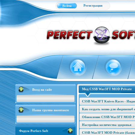
Регистрация
Войти
Мод CSSB War3FT MOD Private
Вход на сайт
CSSB War3FT Knives Races - Инд
Как создать меню для shopmenu4 s
Наша группа вконтакте
Обновление CSSB War3FT MOD Pri
Настройка количества здоровья
Форум Perfect-Soft
CSSB War3FT MOD Private (базова