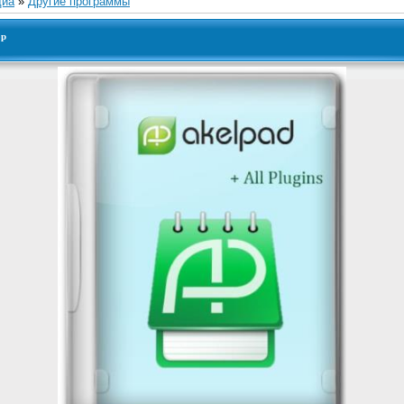
диа
»
Другие программы
ор