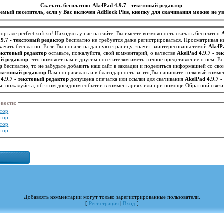
Скачать бесплатно: AkelPad 4.9.7 - текстовый редактор
емый посетитель, если у Вас включен AdBlock Plus, кнопку для скачивания можно не ув
ортале perfect-soft.su! Находясь у нас на сайте, Вы имеете возможность скачать бесплатно
.9.7 - текстовый редактор
бесплатно не требуется даже регистрироваться. Просматривая н
ачать бесплатно. Если Вы попали на данную страницу, значит заинтересованы темой
AkelP
текстовый редактор
оставьте, пожалуйста, свой комментарий, о качестве
AkelPad 4.9.7 - т
ый редактор
р
бесплатно, то не забудьте добавить наш сайт в закладки и поделиться информацией со св
текстовый редактор
Вам понравилась и в благодарность за это,Вы напишите толковый комме
 4.9.7 - текстовый редактор
допущена опечатка или ссылки для скачивания
AkelPad 4.9.7 
м, пожалуйста, об этом досадном событии в комментариях или при помощи Обратной связи
овости
:
ктор
ктор
ктор
ктор
Добавлять комментарии могут только зарегистрированные пользователи.
[
Регистрация
|
Вход
]