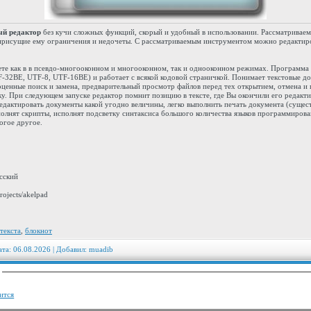
ый редактор
без кучи сложных функций, скорый и удобный в использовании. Рассматриваем
 присущие ему ограничения и недочеты. С рассматриваемым инструментом можно редактиро
ете как в в псевдо-многооконном и многооконном, так и однооконном режимах. Программа
32BE, UTF-8, UTF-16BE) и работает с всякой кодовой страничкой. Понимает текстовые до
ценные поиск и замена, предварительный просмотр файлов перед тех открытием, отмена и
у. При следующем запуске редактор помнит позицию в тексте, где Вы окончили его редакт
едактировать документы какой угодно величины, легко выполнить печать документа (суще
олнят скрипты, исполнят подсветку синтаксиса большого количества языков программирован
огое другое.
сский
ojects/akelpad
текста
,
блокнот
ата: 06.08.2026 | Добавил:
muadib
:
ится