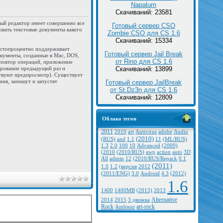
Napalum
Скачиваний: 23581
ый редактор имеет совершенно все
Готовый сервер CSO
вать текстовые документы какого
Zombie CSO для CS 1.6
Скачиваний: 15334
 стопроцентно поддерживает
Готовый сервер Jail Break
кументы, созданные в Mac, DOS,
от Rino для CS 1.6
 повтор операций, приложение
ирование предыдущий раз и
Скачиваний: 13899
ствуют предпросмотр). Существует
ия, запишут и запустят
Готовый сервер JailBreak
от St.Dz3n для CS 1.6
Скачиваний: 12809
Облако тегов
2011
2010
art
Antivirus
adobe
Audio
(2010)
(RUS)
and
1.1
11
(ML/RUS)
1.3
2.0
100
10
Advanced
(2009)
(2010
(2010/RUS)
awp
action
auto
3D
All
admin
12
(2010/RUS/Repack
0.1
(2011)
1.0
1.2
(версия
2012
(2011/ENG)
3.0
Android
4.3
(2012)
1.6
1400
1400MB
(2013)
2013
Alternative
2014
2015
3 движка
Rock
art-rock
Ambient