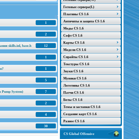
Готовые сервера(L)
Плагины CS 1.6
Античиты и защита CS 1.6
1
Моды CS 1.6
2
Софт CS 1.6
Карты CS 1.6
я skills.inl, base.h
12
Модели CS 1.6
Спрайты CS 1.6
1
Текстуры CS 1.6
ню?
1
Звуки CS 1.6
Мувики CS 1.6
5
Логотипы CS 1.6
s Pump System)
7
Патчи CS 1.6
Боты CS 1.6
2
Темы и заставки CS 1.6
Создание карт CS 1.6
4
Разное CS 1.6
30
CS Global Offensive