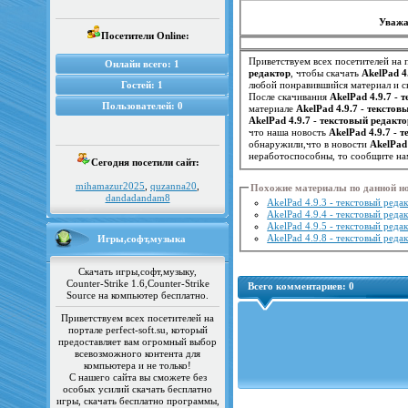
Уважа
Посетители Online:
Приветствуем всех посетителей на п
Онлайн всего:
1
редактор
, чтобы скачать
AkelPad 4
Гостей:
1
любой понравившийся материал и ск
После скачивания
AkelPad 4.9.7 - 
Пользователей:
0
материале
AkelPad 4.9.7 - текстов
AkelPad 4.9.7 - текстовый редакто
что наша новость
AkelPad 4.9.7 - 
обнаружили,что в новости
AkelPad
неработоспособны, то сообщите на
Сегодня посетили сайт:
mihamazur2025
,
quzanna20
,
Похожие материалы по данной н
dandadandam8
AkelPad 4.9.3 - текстовый реда
AkelPad 4.9.4 - текстовый реда
AkelPad 4.9.5 - текстовый реда
AkelPad 4.9.8 - текстовый реда
Игры,софт,музыка
Скачать игры,софт,музыку,
Counter-Strike 1.6,Counter-Strike
Всего комментариев:
0
Source на компьютер бесплатно.
Приветствуем всех посетителей на
портале perfect-soft.su, который
предоставляет вам огромный выбор
всевозможного контента для
компьютера и не только!
С нашего сайта вы сможете без
особых усилий скачать бесплатно
игры, скачать бесплатно программы,