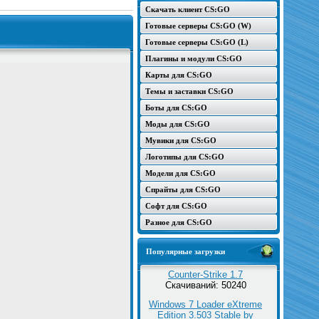
Скачать клиент CS:GO
Готовые серверы CS:GO (W)
Готовые серверы CS:GO (L)
Плагины и модули CS:GO
Карты для CS:GO
Темы и заставки CS:GO
Боты для CS:GO
Моды для CS:GO
Мувики для CS:GO
Логотипы для CS:GO
Модели для CS:GO
Спрайты для CS:GO
Софт для CS:GO
Разное для CS:GO
Популярные загрузки
Counter-Strike 1.7
Скачиваний: 50240
Windows 7 Loader eXtreme
Edition 3.503 Stable by