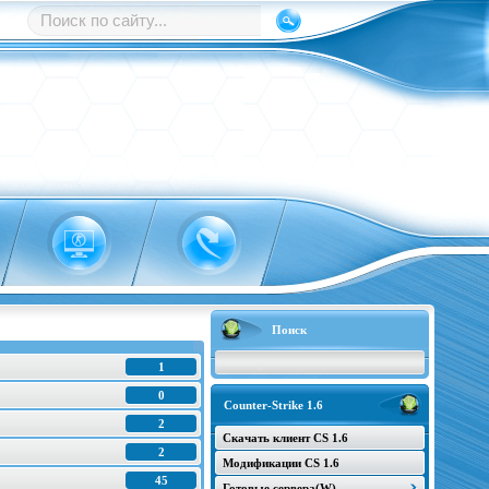
Поиск
1
0
Counter-Strike 1.6
2
Скачать клиент CS 1.6
2
Модификации CS 1.6
45
Готовые сервера(W)