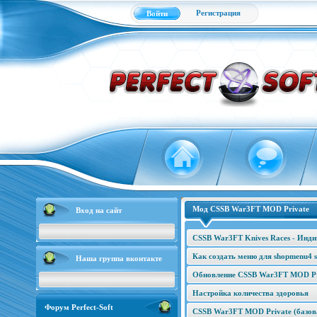
Регистрация
Войти
Мод CSSB War3FT MOD Private
Вход на сайт
CSSB War3FT Knives Races - Инд
Как создать меню для shopmenu4 s
Наша группа вконтакте
Обновление CSSB War3FT MOD Pri
Настройка количества здоровья
Форум Perfect-Soft
CSSB War3FT MOD Private (базова