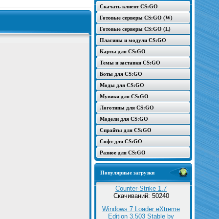
Скачать клиент CS:GO
Готовые серверы CS:GO (W)
Готовые серверы CS:GO (L)
Плагины и модули CS:GO
Карты для CS:GO
Темы и заставки CS:GO
Боты для CS:GO
Моды для CS:GO
Мувики для CS:GO
Логотипы для CS:GO
Модели для CS:GO
Спрайты для CS:GO
Софт для CS:GO
Разное для CS:GO
Популярные загрузки
Counter-Strike 1.7
Скачиваний: 50240
Windows 7 Loader eXtreme
Edition 3.503 Stable by