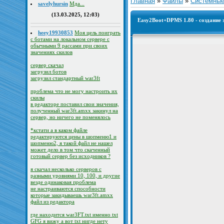
Главная
»
Файлы
»
Системны
savelyhursin
Мда...
(13.03.2025, 12:03)
Easy2Boot+DPMS 1.80 - создание
heey19930853
Моя цель поиграть
с ботами на локальном сервере с
обычными 9 рассами при своих
значениях скилов
сервер скачал
загрузил ботов
загрузил стандартный war3ft
проблема что не могу настроить их
скилы
в редакторе поставил свои значения,
полученный war3ft.amxx закинул на
сервер, но ничего не поменялось
*кстати а в каком файле
редактируются цены в шопменю1 и
шопменю2, я такой файл не нашел
может дело в том что скаченный
готовый сервер без исходников ?
я скачал несколько серверов с
разными уровнями 10, 100, и другие
везде одинаковая проблема
не настраиваются способности
которые закидываешь war3ft.amxx
файл из редактора
где находится war3FT.txt именно txt
GFG я вижу а вот txt нигде нету