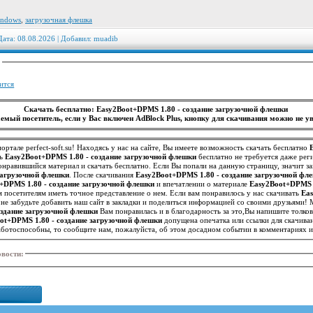
indows
,
загрузочная флешка
Дата: 08.08.2026 | Добавил:
muadib
:
ится
Скачать бесплатно: Easy2Boot+DPMS 1.80 - создание загрузочной флешки
емый посетитель, если у Вас включен AdBlock Plus, кнопку для скачивания можно не ув
ортале perfect-soft.su! Находясь у нас на сайте, Вы имеете возможность скачать бесплатно
ть
Easy2Boot+DPMS 1.80 - создание загрузочной флешки
бесплатно не требуется даже рег
нравившийся материал и скачать бесплатно. Если Вы попали на данную страницу, значит з
загрузочной флешки
. После скачивания
Easy2Boot+DPMS 1.80 - создание загрузочной фл
+DPMS 1.80 - создание загрузочной флешки
и впечатлении о материале
Easy2Boot+DPMS 1
, что поможет нам и другим посетителям иметь точное представление о нем. Если вам понравилось у нас скачивать
Eas
 не забудьте добавить наш сайт в закладки и поделиться информацией со своими друзьями!
оздание загрузочной флешки
Вам понравилась и в благодарность за это,Вы напишите толко
ot+DPMS 1.80 - создание загрузочной флешки
допущена опечатка или ссылки для скачив
ботоспособны, то сообщите нам, пожалуйста, об этом досадном событии в комментариях 
овости
: