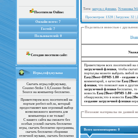
Теги:
запуск с флешки
,
Установка W
Посетители Online:
Просмотров: 1328 | Загрузок: 32 | 
Онлайн всего:
7
Поделиться новостью с друзьями
Гостей:
7
Пользователей:
0
Нрав
Уважа
Сегодня посетили сайт:
Приветствуем всех посетителей на п
загрузочной флешки
, чтобы скача
Игры,софт,музыка
портал,вы можете выбрать любой по
Easy2Boot+DPMS 1.80 - создание 
комментарий, о качестве
Easy2Boot
Скачать игры,софт,музыку,
флешки
Counter-Strike 1.6,Counter-Strike
загрузочной флешки
бесплатно, то
Source на компьютер бесплатно.
новость
Easy2Boot+DPMS 1.80 - с
обнаружили,что в новости
Easy2Bo
Приветствуем всех посетителей на
создание загрузочной флешки
нера
портале perfect-soft.su, который
предоставляет вам огромный выбор
всевозможного контента для
Похожие материалы по данной н
компьютера и не только!
С нашего сайта вы сможете без
особых усилий скачать бесплатно
игры, скачать бесплатно программы,
Всего комментариев:
0
скачать бесплатно сборники
отличной музыки, скачать бесплатно