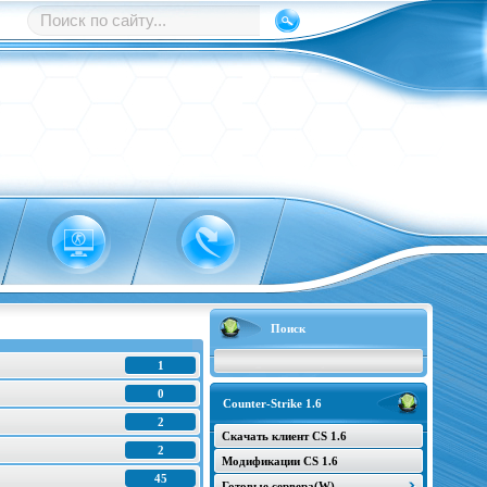
Поиск
1
0
Counter-Strike 1.6
2
Скачать клиент CS 1.6
2
Модификации CS 1.6
45
Готовые сервера(W)