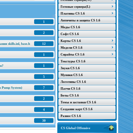
Готовые сервера(L)
Плагины CS 1.6
Античиты и защита CS 1.6
1
Моды CS 1.6
2
Софт CS 1.6
Карты CS 1.6
я skills.inl, base.h
12
Модели CS 1.6
Спрайты CS 1.6
1
Текстуры CS 1.6
ню?
1
Звуки CS 1.6
Мувики CS 1.6
5
Логотипы CS 1.6
s Pump System)
7
Патчи CS 1.6
Боты CS 1.6
2
Темы и заставки CS 1.6
Создание карт CS 1.6
4
Разное CS 1.6
30
CS Global Offensive