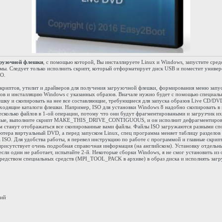
грузочной флешки
, с помощью которой, Вы инсталлируете Linux и Windows, запустите сред
мы. Следует только исполнить скрипт, который отформатирует диск USB и поместит универс
SO.
криптов, утилит и драйверов для получения загрузочной флешки, формирования меню запу
ов и инсталляцию Windows с указанных образов. Вначале нужно будет с помощью специаль
шку и скопировать на нее все составляющие, требующиеся для запуска образов Live CD/DV
ходящие каталоги флешки. Например, ISO для установки Windows 8 надобно скопировать в
есколько файлов в 1-ой операции, потому что они будут фрагментироваными и загрузчик их 
вные, выполните скрипт MAKE_THIS_DRIVE_CONTIGUOUS, и он исполнит дефрагментирован
ом станут отображаться все скопированные вами файлы. Файлы ISO загружаются разными сп
ютера виртуальный DVD, а перед запуском Linux, спец программа меняет таблицу разделов
за ISO. Для удобства работы, я перевел инструкцию по работе с программой и главные скрип
присутствует очень подробная справочная информация (на английском). Установку отдель
сли один не работает, испытайте 2-й. Некоторые сборки Windows, я не смог установить из 
редством специальных средств (MPI_TOOL_PACK в архиве) в образ диска и исполнять загру
кий