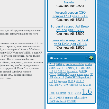
Napalum
Скачиваний: 23581
Готовый сервер CSO
Zombie CSO для CS 1.6
Скачиваний: 15334
Готовый сервер Jail Break
от Rino для CS 1.6
ства для обнаружения вирусов или
Скачиваний: 13899
альный загрузчик да после чего
Готовый сервер JailBreak
скаемых или устанавливаемых ОС да
от St.Dz3n для CS 1.6
ного скрипта, выполняющегося от
Скачиваний: 12809
D, установщиков Linux и Windows.
 папку ISO/Windows/WIN8, а для XP
не сумеет запустить. Когда Вы не
Облако тегов
ие. После загрузки флешки,
особами, например, для инсталляции
2011
2010
art
Antivirus
adobe
Audio
 флешки так, чтобы определенная
(2010)
(RUS)
and
1.1
11
(ML/RUS)
ты на русский. Если Вам данного
1.3
2.0
100
10
Advanced
(2009)
ных версий Windows можно
(2010
(2010/RUS)
awp
action
auto
3D
образа ISO, однако имеется
All
admin
12
(2010/RUS/Repack
0.1
зку того.
(2011)
1.0
1.2
(версия
2012
(2011/ENG)
3.0
Android
4.3
(2012)
1.6
1400
1400MB
(2013)
2013
Alternative
2014
2015
3 движка
Rock
art-rock
Ambient