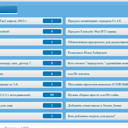
Гис) апрель 2013 г
1
Продам мониторинг серверов Cs 1.6
edsoft
9
Продам Fantastic War3FT сервер
5
Обновлённая программа для редактировани
1
Разводила Илья Хайдуков
оманду amx_givexp ?
8
Кто сможет "переделать" админ/вип ме
еку
6
war3ft мяснмк
рвере кс 1.6.
3
Магазины прокачки навыков (CSSB Skill
.2.3 c исходниками)
99
Нужна сборка просто war3ft+csdm.
ь,кто жив
5
Добавить очки опыта к Steam_bonus
5
Как добавить модель для расы?