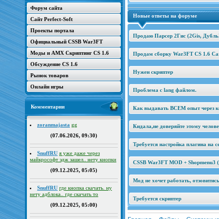
Форум сайта
Новые ответы на форуме
Сайт Perfect-Soft
Проекты портала
Продаю Парсер 2Гис (2Gis, Дубль
Официальный CSSB War3FT
Моды и AMX Скриптинг CS 1.6
Продам сборку War3FT CS 1.6 Car
Обсуждение CS 1.6
Нужен скриптер
Рынок товаров
Онлайн игры
Проблема с lang файлом.
Комментарии
Как выдавать ВСЕМ опыт через к
zoranmajasta
gg
Кидала,не доверяйте этому челов
(07.06.2026, 09:30)
Требуется настройка плагина на се
SnuffRU
я уже даже через
майкрософт эдж зашел.. нету кнопки
CSSB War3FT MOD + Shopmenu3 (2
(09.12.2025, 05:05)
Мод не хочет работать, отзовитис
SnuffRU
где кнопка скачать. ну
нету адблока.. где скачать то
Требуется скриптер
(09.12.2025, 05:00)