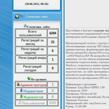
(30.06.2022, 00:56)
Статистика сайта
Статистика
сайта
:
Простейшее и быстрое
создание за
Всего
6284
восстановления операционной систе
пользователей
скопировать необходимые образы I
Регистраций за
21
Инструментарий состоит c группы с
месяц
обеспечивающих загрузку ISO образ
Регистраций за
администратора, форматировать фле
6
неделю
Потом скопируйте образы ISO в под
- в ISO/Windows/XP. Не копируйте н
Регистраций вчера
уверенны, что все образы непреры
1
автоматом создастся меню, в котор
Windows, создасться в памяти компь
Регистраций
0
запись ее указывала на начало обра
сегодня
недостаточно, на сайте программы 
произвести различными способами, е
возможность преобразовать ISO пос
По группам:
1
Информация о программе
Администраторов
Название: Easy2Boot+DPMS 1.80
0
Год выпуска: 2016
Модераторов
Платформа: Windows® All
0
Журналистов
Язык интерфейса: Английский, Русс
Лицензия: Freeware
6283
Пользователей
Официальный сайт: easy2boot.com
Размер: 51,06 Мб