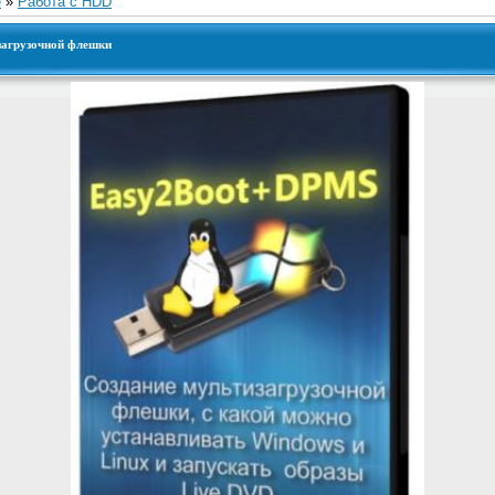
е
»
Работа с HDD
 загрузочной флешки