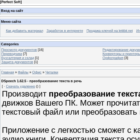
[
Perfect Soft
]
Вход на сайт
Меню сайта
Как добавить материал
Заработок в интернете
Продажа ключей на letitbit.net
Ин
Categories
Просмотр документов
[16]
Редактирование докум
Переводчики
[7]
Конверторы и принтер
Бухгалтерия и склад
[1]
Орфография
[3]
Защита документов
[1]
Главная
»
Файлы
»
Офис
»
Читалки
DSpeech 1.62.5 - преобразование текста в речь
[
·
Скачать удаленно
()
]
Производит
преобразование текст
движков Вашего ПК. Может прочитать
текстовый файл или преобразовать
Приложение с легкостью сможет c к
аудио книги. Конвертация текста о