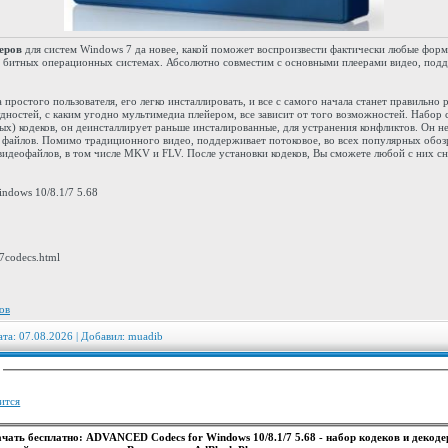
деров
для систем Windows 7 да новее, какой поможет воспроизвести фактически любые форм
4-х битных операционных системах. Абсолютно совместим с основными плеерами видео, подд
 простого пользователя, его легко инсталлировать, и все с самого начала станет правильно
дностей, с каким угодно мультимедиа плейером, все зависит от того возможностей. Набор
ых) кодеков, он деинсталлирует раньше инсталированные, для устранения конфликтов. Он не
 файлов. Помимо традиционного видео, поддерживает потоковое, во всех популярных обозр
видеофайлов, в том числе MKV и FLV. После установки кодеков, Вы сможете любой c них сн
ndows 10/8.1/7 5.68
7codecs.html
ов
ата: 07.08.2026 | Добавил:
muadib
:
ится
чать бесплатно: ADVANCED Codecs for Windows 10/8.1/7 5.68 - набор кодеков и декод