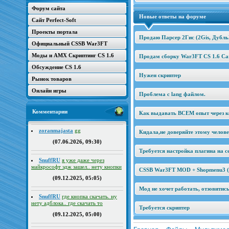
Форум сайта
Новые ответы на форуме
Сайт Perfect-Soft
Проекты портала
Продаю Парсер 2Гис (2Gis, Дубль
Официальный CSSB War3FT
Моды и AMX Скриптинг CS 1.6
Продам сборку War3FT CS 1.6 Car
Обсуждение CS 1.6
Нужен скриптер
Рынок товаров
Онлайн игры
Проблема с lang файлом.
Комментарии
Как выдавать ВСЕМ опыт через к
zoranmajasta
gg
Кидала,не доверяйте этому челов
(07.06.2026, 09:30)
Требуется настройка плагина на се
SnuffRU
я уже даже через
майкрософт эдж зашел.. нету кнопки
CSSB War3FT MOD + Shopmenu3 (2
(09.12.2025, 05:05)
Мод не хочет работать, отзовитис
SnuffRU
где кнопка скачать. ну
нету адблока.. где скачать то
Требуется скриптер
(09.12.2025, 05:00)