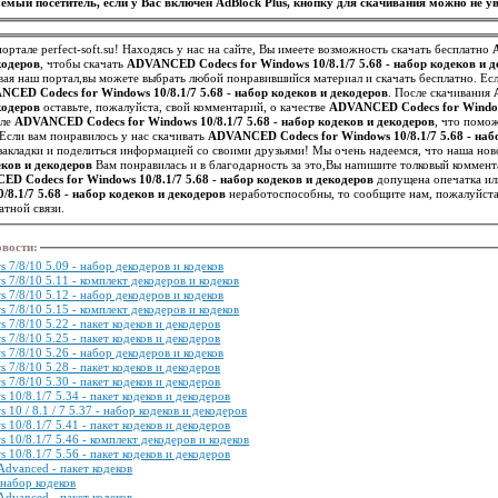
емый посетитель, если у Вас включен AdBlock Plus, кнопку для скачивания можно не ув
ортале perfect-soft.su! Находясь у нас на сайте, Вы имеете возможность скачать бесплатно
екодеров
, чтобы скачать
ADVANCED Codecs for Windows 10/8.1/7 5.68 - набор кодеков и 
ая наш портал,вы можете выбрать любой понравившийся материал и скачать бесплатно. Ес
CED Codecs for Windows 10/8.1/7 5.68 - набор кодеков и декодеров
. После скачивания
екодеров
оставьте, пожалуйста, свой комментарий, о качестве
ADVANCED Codecs for Windows
але
ADVANCED Codecs for Windows 10/8.1/7 5.68 - набор кодеков и декодеров
, что помо
иметь точное представление о нем. Если вам понравилось у нас скачивать
ADVANCED Codecs for Windows 10/8.1/7 5.68 - наб
в закладки и поделиться информацией со своими друзьями! Мы очень надеемся, что наша но
еков и декодеров
Вам понравилась и в благодарность за это,Вы напишите толковый коммент
D Codecs for Windows 10/8.1/7 5.68 - набор кодеков и декодеров
допущена опечатка ил
8.1/7 5.68 - набор кодеков и декодеров
неработоспособны, то сообщите нам, пожалуйста
тной связи.
овости
:
/8/10 5.09 - набор декодеров и кодеков
/8/10 5.11 - комплект декодеров и кодеков
/8/10 5.12 - набор декодеров и кодеков
/8/10 5.15 - комплект декодеров и кодеков
/8/10 5.22 - пакет кодеков и декодеров
/8/10 5.25 - пакет кодеков и декодеров
/8/10 5.26 - набор декодеров и кодеков
/8/10 5.28 - пакет кодеков и декодеров
/8/10 5.30 - пакет кодеков и декодеров
0/8.1/7 5.34 - пакет кодеков и декодеров
0 / 8.1 / 7 5.37 - набор кодеков и декодеров
0/8.1/7 5.41 - пакет кодеков и декодеров
0/8.1/7 5.46 - комплект декодеров и кодеков
0/8.1/7 5.56 - пакет кодеков и декодеров
Advanced - пакет кодеков
 набор кодеков
Advanced - пакет кодеков