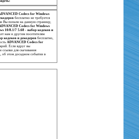
идеть!
ADVANCED Codecs for Windows
декодеров
бесплатно не требуется
ли Вы попали на данную страницу,
ADVANCED Codecs for Windows
 10/8.1/7 5.68 - набор кодеков и
жет нам и другим посетителям
ор кодеков и декодеров
бесплатно,
вость
ADVANCED Codecs for
арий. Если вдруг вы
и ссылки для скачивания
, об этом досадном событии в