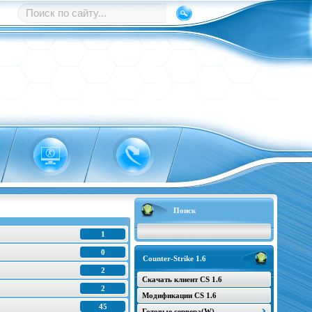
Поиск
1
0
Counter-Strike 1.6
2
Скачать клиент CS 1.6
2
Модификации CS 1.6
45
Готовые сервера(W)