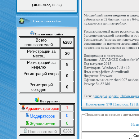
(30.06.2022, 00:56)
Мощнейший
пакет кодеков и деко
работы как в 32 битных, так и в 6
Статистика сайта
нуждается в доп настройках.
Рассматриваемый пакет рассчитан на
Статистика
сайта
:
без дополнительной настройки и тру
бесполезных (никогда не используем
Всего
6283
совершенно не изменяет ассоциаций
пользователей
проводник показ эскизов доп видов 
Регистраций за
20
месяц
Информация о программе
Название: ADVANCED Codecs for Wi
Регистраций за
Год выпуска: 2015
5
неделю
Платформа: Windows 7 / 8 / 10
Язык интерфейса: Английский
Регистраций вчера
0
Лицензия: Freeware
Официальный сайт: shark007.net/win
Размер: 54.82 Мб
Регистраций
0
сегодня
Теги:
декодеры
,
кодеки
,
Набор кодек
По группам:
Просмотров: 978 | Загрузок: 12 | Д
1
Администраторов
Поделиться новостью с друзьями
0
Модераторов
0
Журналистов
Нрав
6282
Пользователей
Ска