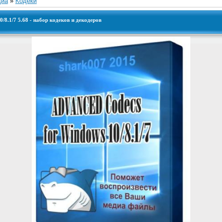
диа
»
Кодеки
8.1/7 5.68 - набор кодеков и декодеров