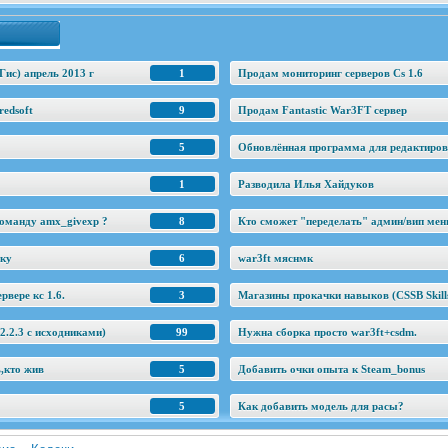
Гис) апрель 2013 г
1
Продам мониторинг серверов Cs 1.6
edsoft
9
Продам Fantastic War3FT сервер
5
Обновлённая программа для редактировани
1
Разводила Илья Хайдуков
оманду amx_givexp ?
8
Кто сможет "переделать" админ/вип ме
еку
6
war3ft мяснмк
рвере кс 1.6.
3
Магазины прокачки навыков (CSSB Skill
.2.3 c исходниками)
99
Нужна сборка просто war3ft+csdm.
ь,кто жив
5
Добавить очки опыта к Steam_bonus
5
Как добавить модель для расы?