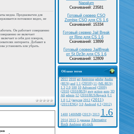
Napalum
Скачиваний: 23581
аты медиа. Предназначен для
Готовый сервер CSO
ерживается потоковое видео, не
Zombie CSO для CS 1.6
Скачиваний: 15334
 работать. Он работает совершенно
Готовый сервер Jail Break
 совершенно не включает
от Rino для CS 1.6
 включает в себя доп плееров,
Скачиваний: 13899
евателях интернета. Добавит в
ова установить или убрать.
Готовый сервер JailBreak
от St.Dz3n для CS 1.6
Скачиваний: 12809
Облако тегов
2011
2010
art
Antivirus
adobe
Audio
(2010)
(RUS)
and
1.1
11
(ML/RUS)
1.3
2.0
100
10
Advanced
(2009)
(2010
(2010/RUS)
awp
action
auto
3D
All
admin
12
(2010/RUS/Repack
0.1
(2011)
1.0
1.2
(версия
2012
(2011/ENG)
3.0
Android
4.3
(2012)
1.6
1400
1400MB
(2013)
2013
Alternative
2014
2015
3 движка
Rock
art-rock
Ambient
еров