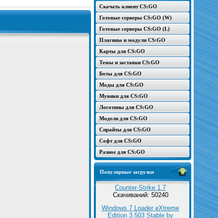
Скачать клиент CS:GO
Готовые серверы CS:GO (W)
Готовые серверы CS:GO (L)
Плагины и модули CS:GO
Карты для CS:GO
Темы и заставки CS:GO
Боты для CS:GO
Моды для CS:GO
Мувики для CS:GO
Логотипы для CS:GO
Модели для CS:GO
Спрайты для CS:GO
Софт для CS:GO
Разное для CS:GO
Популярные загрузки
Counter-Strike 1.7
Скачиваний: 50240
Windows 7 Loader eXtreme
Edition 3.503 Stable by