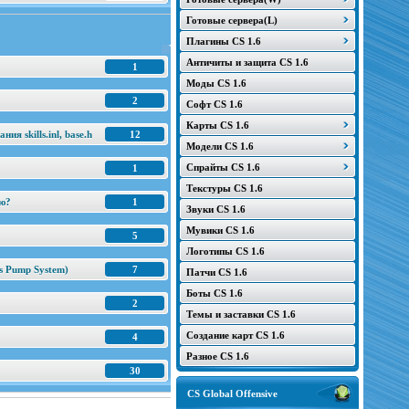
Готовые сервера(L)
Плагины CS 1.6
Античиты и защита CS 1.6
1
Моды CS 1.6
2
Софт CS 1.6
Карты CS 1.6
я skills.inl, base.h
12
Модели CS 1.6
Спрайты CS 1.6
1
Текстуры CS 1.6
ню?
1
Звуки CS 1.6
Мувики CS 1.6
5
Логотипы CS 1.6
s Pump System)
7
Патчи CS 1.6
Боты CS 1.6
2
Темы и заставки CS 1.6
Создание карт CS 1.6
4
Разное CS 1.6
30
CS Global Offensive