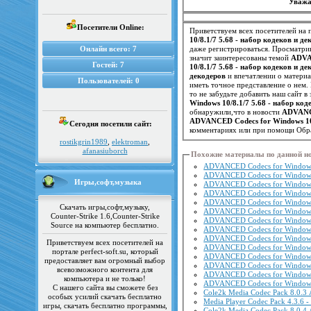
Уважа
Посетители Online:
Приветствуем всех посетителей на п
10/8.1/7 5.68 - набор кодеков и д
Онлайн всего:
7
даже регистрироваться. Просматрив
значит заинтересованы темой
ADVAN
Гостей:
7
10/8.1/7 5.68 - набор кодеков и д
декодеров
и впечатлении о матери
Пользователей:
0
то не забудьте добавить наш сайт 
Windows 10/8.1/7 5.68 - набор код
обнаружили,что в новости
ADVANCE
ADVANCED Codecs for Windows 10/
Сегодня посетили сайт:
комментариях или при помощи Обра
rostikgrin1989
,
elektroman
,
afanasiuborch
Похожие материалы по данной н
ADVANCED Codecs for Windows 7
ADVANCED Codecs for Windows 7
Игры,софт,музыка
ADVANCED Codecs for Windows 7
ADVANCED Codecs for Windows 7
ADVANCED Codecs for Windows 7
Скачать игры,софт,музыку,
ADVANCED Codecs for Windows 7
Counter-Strike 1.6,Counter-Strike
ADVANCED Codecs for Windows 7
Source на компьютер бесплатно.
ADVANCED Codecs for Windows 7
ADVANCED Codecs for Windows 7
Приветствуем всех посетителей на
ADVANCED Codecs for Windows 1
портале perfect-soft.su, который
ADVANCED Codecs for Windows 1
предоставляет вам огромный выбор
ADVANCED Codecs for Windows 1
всевозможного контента для
ADVANCED Codecs for Windows 1
компьютера и не только!
ADVANCED Codecs for Windows 1
С нашего сайта вы сможете без
Cole2k Media Codec Pack 8.0.3 
особых усилий скачать бесплатно
Media Player Codec Pack 4.3.6 -
игры, скачать бесплатно программы,
Cole2k Media Codec Pack 8.0.4 