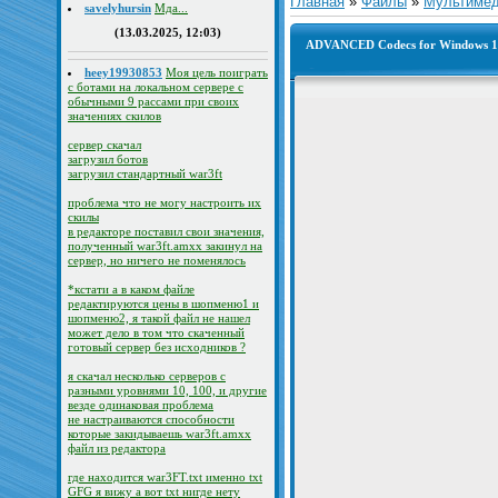
Главная
»
Файлы
»
Мультиме
savelyhursin
Мда...
(13.03.2025, 12:03)
ADVANCED Codecs for Windows 10/
heey19930853
Моя цель поиграть
с ботами на локальном сервере с
обычными 9 рассами при своих
значениях скилов
сервер скачал
загрузил ботов
загрузил стандартный war3ft
проблема что не могу настроить их
скилы
в редакторе поставил свои значения,
полученный war3ft.amxx закинул на
сервер, но ничего не поменялось
*кстати а в каком файле
редактируются цены в шопменю1 и
шопменю2, я такой файл не нашел
может дело в том что скаченный
готовый сервер без исходников ?
я скачал несколько серверов с
разными уровнями 10, 100, и другие
везде одинаковая проблема
не настраиваются способности
которые закидываешь war3ft.amxx
файл из редактора
где находится war3FT.txt именно txt
GFG я вижу а вот txt нигде нету