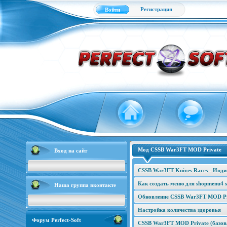
Регистрация
Войти
Мод CSSB War3FT MOD Private
Вход на сайт
CSSB War3FT Knives Races - Инд
Как создать меню для shopmenu4 s
Наша группа вконтакте
Обновление CSSB War3FT MOD Pri
Настройка количества здоровья
Форум Perfect-Soft
CSSB War3FT MOD Private (базова