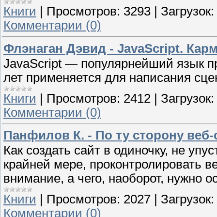
Книги
|
Просмотров:
3293
|
Загрузок:
Комментарии (0)
Флэнаган Дэвид - JavaScript. Кар
JavaScript — популярнейший язык п
лет применяется для написания сце
Книги
|
Просмотров:
2412
|
Загрузок:
Комментарии (0)
Панфилов К. - По ту сторону веб-
Как создать сайт в одиночку, не упу
крайней мере, проконтролировать в
внимание, а чего, наоборот, нужно о
Книги
|
Просмотров:
2027
|
Загрузок:
Комментарии (0)