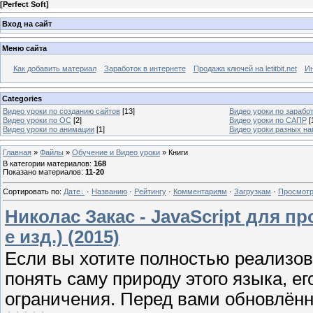
[
Perfect Soft
]
Вход на сайт
Меню сайта
Как добавить материал
Заработок в интернете
Продажа ключей на letitbit.net
Ин
Categories
Видео уроки по созданию сайтов
[13]
Видео уроки по заработ
Видео уроки по ОС
[2]
Видео уроки по САПР
[
Видео уроки по анимации
[1]
Видео уроки разных н
Главная
»
Файлы
»
Обучение и Видео уроки
»
Книги
В категории материалов
:
168
Показано материалов
:
11-20
Сортировать по
:
Дате
·
Названию
·
Рейтингу
·
Комментариям
·
Загрузкам
·
Просмот
Николас Закас - JavaScript для 
е изд.) (2015)
Если вы хотите полностью реализова
понять саму природу этого языка, 
ограничения. Перед вами обновлённ