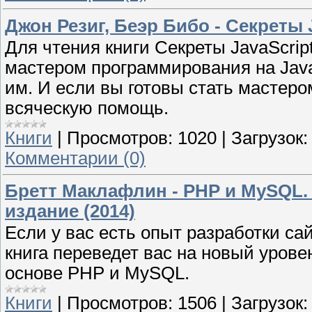
Джон Резиг, Беэр Бибо - Секреты J
Для чтения книги Секреты JavaScrip
мастером программирования на Java
им. И если вы готовы стать мастером
всяческую помощь.
Книги
|
Просмотров:
1020
|
Загрузок:
Комментарии (0)
Бретт Маклафлин - PHP и MySQL.
издание (2014)
Если у вас есть опыт разработки са
книга переведет вас на новый уров
основе PHP и MySQL.
Книги
|
Просмотров:
1506
|
Загрузок: