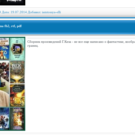
0 Дата: 19.07.2014 Добавил:
iamtossya-elli
 fb2, rtf, pdf
Сборник произведений Г.Киза - не все еще написано о фантастике, вообр
границ.