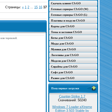
Скачать клиент CS:GO
Страницы
:
«
1
2
...
15
16
17
Готовые серверы CS:GO (W)
Готовые серверы CS:GO (L)
Плагины и модули CS:GO
Карты для CS:GO
Темы и заставки CS:GO
Боты для CS:GO
 или терпилой.
Моды для CS:GO
Мувики для CS:GO
Логотипы для CS:GO
Модели для CS:GO
Спрайты для CS:GO
Софт для CS:GO
Разное для CS:GO
Популярные загрузки
Counter-Strike 1.7
Скачиваний: 50240
Windows 7 Loader eXtreme
Edition 3.503 Stable by