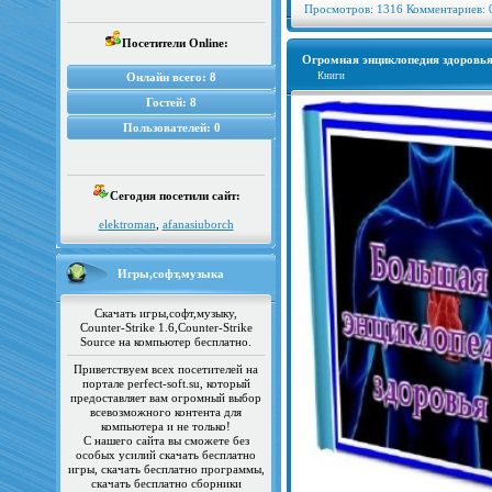
Просмотров: 1316 Комментариев: 
Посетители Online:
Огромная энциклопедия здоровь
Онлайн всего:
8
Книги
Гостей:
8
Пользователей:
0
Сегодня посетили сайт:
elektroman
,
afanasiuborch
Игры,софт,музыка
Скачать игры,софт,музыку,
Counter-Strike 1.6,Counter-Strike
Source на компьютер бесплатно.
Приветствуем всех посетителей на
портале perfect-soft.su, который
предоставляет вам огромный выбор
всевозможного контента для
компьютера и не только!
С нашего сайта вы сможете без
особых усилий скачать бесплатно
игры, скачать бесплатно программы,
скачать бесплатно сборники