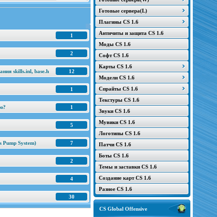
Готовые сервера(L)
Плагины CS 1.6
Античиты и защита CS 1.6
1
Моды CS 1.6
2
Софт CS 1.6
Карты CS 1.6
я skills.inl, base.h
12
Модели CS 1.6
Спрайты CS 1.6
1
Текстуры CS 1.6
ню?
1
Звуки CS 1.6
Мувики CS 1.6
5
Логотипы CS 1.6
s Pump System)
7
Патчи CS 1.6
Боты CS 1.6
2
Темы и заставки CS 1.6
Создание карт CS 1.6
4
Разное CS 1.6
30
CS Global Offensive