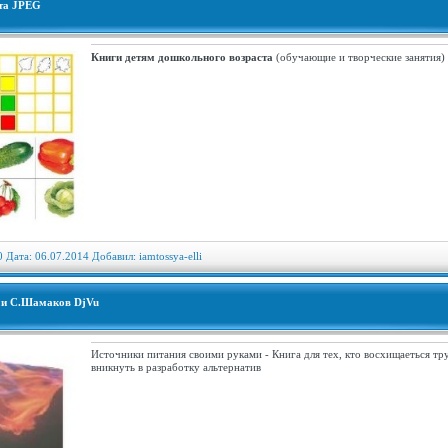
ста JPEG
Книги детям дошкольного возраста
(обучающие и творческие занятия)
0 Дата: 06.07.2014 Добавил:
iamtossya-elli
ми С.Шамаков DjVu
Источники питания своими руками - Книга для тех, кто восхищаеться тр
вникнуть в разработку альтернатив