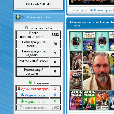
(30.06.2022, 00:56)
Просмотров: 1502 Комментариев: 
Статистика сайта
Сборник произведений Грегори Киза
Книги
Статистика
сайта
:
Всего
6283
пользователей
Регистраций за
20
месяц
Регистраций за
5
неделю
Регистраций вчера
0
Регистраций
0
сегодня
По группам:
1
Администраторов
0
Модераторов
0
Журналистов
6282
Пользователей