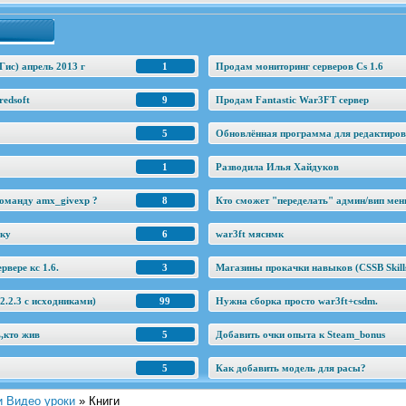
Гис) апрель 2013 г
1
Продам мониторинг серверов Cs 1.6
edsoft
9
Продам Fantastic War3FT сервер
5
Обновлённая программа для редактировани
1
Разводила Илья Хайдуков
оманду amx_givexp ?
8
Кто сможет "переделать" админ/вип ме
еку
6
war3ft мяснмк
рвере кс 1.6.
3
Магазины прокачки навыков (CSSB Skill
.2.3 c исходниками)
99
Нужна сборка просто war3ft+csdm.
ь,кто жив
5
Добавить очки опыта к Steam_bonus
5
Как добавить модель для расы?
и Видео уроки
» Книги