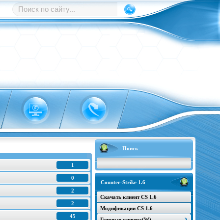
Поиск
1
0
Counter-Strike 1.6
2
Скачать клиент CS 1.6
2
Модификации CS 1.6
45
Готовые сервера(W)