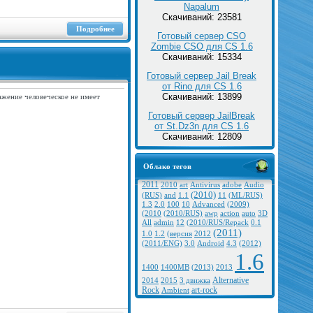
Napalum
Скачиваний: 23581
Подробнее
Готовый сервер CSO
Zombie CSO для CS 1.6
Скачиваний: 15334
Готовый сервер Jail Break
от Rino для CS 1.6
Скачиваний: 13899
ажение человеческое не имеет
Готовый сервер JailBreak
от St.Dz3n для CS 1.6
Скачиваний: 12809
Облако тегов
2011
2010
art
Antivirus
adobe
Audio
(2010)
(RUS)
and
1.1
11
(ML/RUS)
1.3
2.0
100
10
Advanced
(2009)
(2010
(2010/RUS)
awp
action
auto
3D
All
admin
12
(2010/RUS/Repack
0.1
(2011)
1.0
1.2
(версия
2012
(2011/ENG)
3.0
Android
4.3
(2012)
1.6
1400
1400MB
(2013)
2013
Alternative
2014
2015
3 движка
Rock
art-rock
Ambient