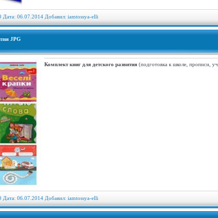
0 Дата: 06.07.2014 Добавил:
iamtossya-elli
ития JPG
Комплект книг для детского развития
(подготовка к школе, прописи, учи
0 Дата: 06.07.2014 Добавил:
iamtossya-elli