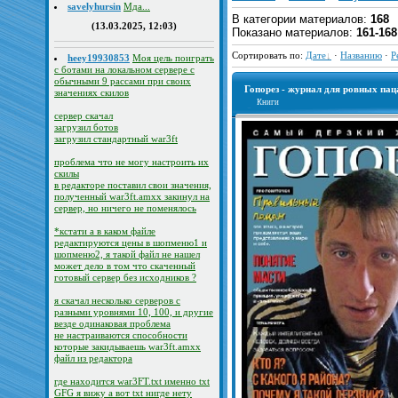
savelyhursin
Мда...
В категории материалов
:
168
(13.03.2025, 12:03)
Показано материалов
:
161-168
Сортировать по
:
Дате
·
Названию
·
Р
heey19930853
Моя цель поиграть
с ботами на локальном сервере с
обычными 9 рассами при своих
Гопорез - журнал для ровных па
значениях скилов
Книги
сервер скачал
загрузил ботов
загрузил стандартный war3ft
проблема что не могу настроить их
скилы
в редакторе поставил свои значения,
полученный war3ft.amxx закинул на
сервер, но ничего не поменялось
*кстати а в каком файле
редактируются цены в шопменю1 и
шопменю2, я такой файл не нашел
может дело в том что скаченный
готовый сервер без исходников ?
я скачал несколько серверов с
разными уровнями 10, 100, и другие
везде одинаковая проблема
не настраиваются способности
которые закидываешь war3ft.amxx
файл из редактора
где находится war3FT.txt именно txt
GFG я вижу а вот txt нигде нету