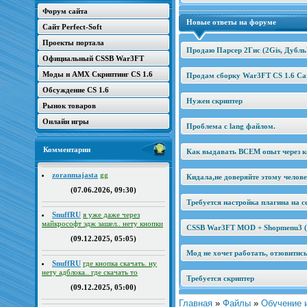
Форум сайта
Новые ответы на форуме
Сайт Perfect-Soft
Проекты портала
Продаю Парсер 2Гис (2Gis, Дубль
Официальный CSSB War3FT
Моды и AMX Скриптинг CS 1.6
Продам сборку War3FT CS 1.6 Car
Обсуждение CS 1.6
Нужен скриптер
Рынок товаров
Онлайн игры
Проблема с lang файлом.
Комментарии
Как выдавать ВСЕМ опыт через к
zoranmajasta
gg
Кидала,не доверяйте этому челов
(07.06.2026, 09:30)
Требуется настройка плагина на се
SnuffRU
я уже даже через
майкрософт эдж зашел.. нету кнопки
CSSB War3FT MOD + Shopmenu3 (2
(09.12.2025, 05:05)
Мод не хочет работать, отзовитис
SnuffRU
где кнопка скачать. ну
нету адблока.. где скачать то
Требуется скриптер
(09.12.2025, 05:00)
Главная
»
Файлы
»
Обучение 