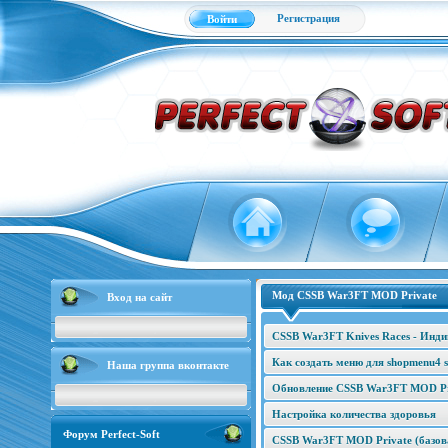
Регистрация
Войти
Мод CSSB War3FT MOD Private
Вход на сайт
CSSB War3FT Knives Races - Инд
Как создать меню для shopmenu4 s
Наша группа вконтакте
Обновление CSSB War3FT MOD Pri
Настройка количества здоровья
Форум Perfect-Soft
CSSB War3FT MOD Private (базова