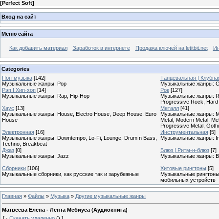
[
Perfect Soft
]
Вход на сайт
Меню сайта
Как добавить материал
Заработок в интернете
Продажа ключей на letitbit.net
Ин
Categories
Поп-музыка
[142]
Танцевальная | Клубна
Музыкальные жанры: Pop
Музыкальные жанры: Cl
Рэп | Хип-хоп
[14]
Рок
[127]
Музыкальные жанры: Rap, Hip-Hop
Музыкальные жанры: Roc
Progressive Rock, Hard
Хаус
[13]
Металл
[41]
Музыкальные жанры: House, Electro House, Deep House, Euro
Музыкальные жанры: Meta
House
Metal, Modern Metal, Mel
Progressive Metal, Goth
Электронная
[16]
Инструментальная
[5]
Музыкальные жанры: Downtempo, Lo-Fi, Lounge, Drum n Bass,
Музыкальные жанры: In
Techno, Breakbeat
Джаз
[0]
Блюз | Ритм-н-блюз
[7]
Музыкальные жанры: Jazz
Музыкальные жанры: B
Сборники
[106]
Хитовые рингтоны
[5]
Музыкальные сборники, как русские так и зарубежные
Музыкальные рингтоны,
мобильных устройств
Главная
»
Файлы
»
Музыка
»
Другие музыкальные жанры
Матвеева Елена - Лента Мёбиуса (Аудиокнига)
[
·
Скачать удаленно
()
]