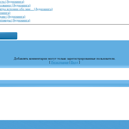
ста (Аудиокнига)
озванец (Аудиокнига)
втра вспомни обо мне... (Аудиокнига)
окнига)
раке (Аудиокнига)
нтикоры (Аудиокнига)
Добавлять комментарии могут только зарегистрированные пользователи.
[
Регистрация
|
Вход
]