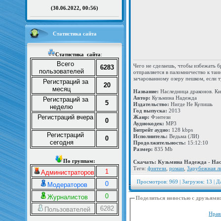
(30.06.2022, 00:56)
Статистика сайта
Статистика
сайта
:
Всего
Чего не сделаешь, чтобы избежать 
6283
пользователей
отправляется в паломничество к таи
зачарованному озеру пешком, если 
Регистраций за
20
месяц
Название:
Наследница драконов. Кн
Автор:
Кузьмина Надежда
Регистраций за
5
Издательство:
Нигде Не Купишь
неделю
Год выпуска:
2013
Регистраций вчера
Жанр:
Фэнтези
0
Аудиокодек:
MP3
Битрейт аудио:
128 kbps
Регистраций
Исполнитель:
Ведьма (ЛИ)
0
сегодня
Продолжительность:
15:12:10
Размер:
835 Mb
По группам:
Скачать: Кузьмина Надежда - Нас
Теги:
фэнтези
,
роман
,
Зарубежная л
1
Администраторов
Просмотров: 969 | Загрузок: 13 | Д
0
Модераторов
0
Журналистов
Поделиться новостью с друзьями
6282
Пользователей
Нрав