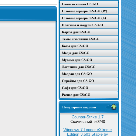
Скачать клиент CS:GO
Готовые серверы CS:GO (W)
Готовые серверы CS:GO (L)
Плагины и модули CS:GO
Карты для CS:GO
Темы и заставки CS:GO
Боты для CS:GO
Моды для CS:GO
Мувики для CS:GO
Логотипы для CS:GO
Модели для CS:GO
Спрайты для CS:GO
Софт для CS:GO
Разное для CS:GO
Популярные загрузки
Counter-Strike 1.7
Скачиваний: 50240
Windows 7 Loader eXtreme
Edition 3.503 Stable by