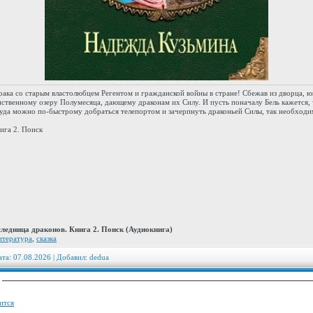
брака со старым властолюбцем Регентом и гражданской войны в стране! Сбежав из дворца,
нственному озеру Полумесяца, дающему драконам их Силу. И пусть поначалу Бель кажется, 
туда можно по-быстрому добраться телепортом и зачерпнуть драконьей Силы, так необходи
ига 2. Поиск
ледница драконов. Книга 2. Поиск (Аудиокнига)
итература
,
сказка
ата: 07.08.2026 | Добавил:
dedua
:
ится