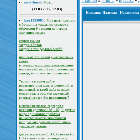
Главная
»
Файлы
»
Музыка
»
savelyhursin
Мда...
(13.03.2025, 12:03)
Кузьмина Надежда - Наследница 
heey19930853
Моя цель поиграть
с ботами на локальном сервере с
обычными 9 рассами при своих
значениях скилов
сервер скачал
загрузил ботов
загрузил стандартный war3ft
проблема что не могу настроить их
скилы
в редакторе поставил свои значения,
полученный war3ft.amxx закинул на
сервер, но ничего не поменялось
*кстати а в каком файле
редактируются цены в шопменю1 и
шопменю2, я такой файл не нашел
может дело в том что скаченный
готовый сервер без исходников ?
я скачал несколько серверов с
разными уровнями 10, 100, и другие
везде одинаковая проблема
не настраиваются способности
которые закидываешь war3ft.amxx
файл из редактора
где находится war3FT.txt именно txt
GFG я вижу а вот txt нигде нету