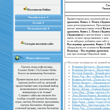
Ска
Уважа
Посетители Online:
Онлайн всего:
4
Приветствуем всех посетителей на п
драконов. Книга 2. Поиск (Аудиок
Гостей:
4
даже регистрироваться. Просматрив
значит заинтересованы темой
Кузьм
Пользователей:
0
драконов. Книга 2. Поиск (Аудиок
(Аудиокнига)
и впечатлении о мат
то не забудьте добавить наш сайт 
Сегодня посетили сайт:
Наследница драконов. Книга 2. П
обнаружили,что в новости
Кузьмин
Надежда - Наследница драконов. 
или при помощи Обратной связи.
Игры,софт,музыка
Похожие материалы по данной н
Кузьмина Надежда - Наследница
Скачать игры,софт,музыку,
Кузьмина Надежда - Наследница
Counter-Strike 1.6,Counter-Strike
Федотов Алексей - Черный карл
Source на компьютер бесплатно.
Браун Дэн - Код да Винчи (Ауд
Приветствуем всех посетителей на
Белянин Андрей - Охота на гус
портале perfect-soft.su, который
Вербер Бернард - Революция му
предоставляет вам огромный выбор
Райс Энн - Интервью с вампиро
всевозможного контента для
Морис Леблан - Графиня Калио
компьютера и не только!
Стаут Рекс - Право умереть (Ау
С нашего сайта вы сможете без
Эрих Мария Ремарк- Возлюби б
особых усилий скачать бесплатно
Осадчук Алексей - Цитадель (А
игры, скачать бесплатно программы,
Кейз Джон - Танец духов (Ауди
скачать бесплатно сборники
Гейман Нил - Звездная пыль (А
отличной музыки, скачать бесплатно
Браун Дэн - Утраченный симво