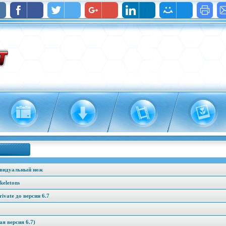
ивидуальный нож
keletons
vate до версии 6.7
я версия 6.7)