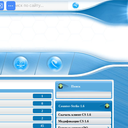
Поиск
1
0
Counter-Strike 1.6
2
Скачать клиент CS 1.6
2
Модификации CS 1.6
45
Готовые сервера(W)