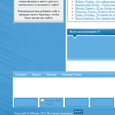
новые фильмы и много другого
Фэйзер Джейн - Случайная неве
интересного и полезного софта!
Каменистый Артем - Демон-сам
Мариас Хавьер - В час битвы за
Рекомендуем вам добавить сайт в
Пратчетт Терри - Правда (Ауди
закладки своего браузера, чтобы
Рампо Эдогава - Чудовище во м
было проще нас найти.
Пехов Алексей - Под знаком ма
Всего комментариев:
0
Главная
Форум
Sitemap
Sitemap Forum
Copyright © SMaster 2012 Все права защищены