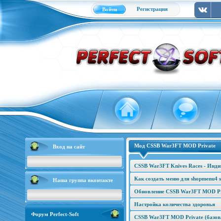
Регистрация
Войти
Мод CSSB War3FT MOD Private
Вход на сайт
CSSB War3FT Knives Races - Инд
Как создать меню для shopmenu4 s
Наша группа вконтакте
Обновление CSSB War3FT MOD Pri
Настройка количества здоровья
Форум Perfect-Soft
CSSB War3FT MOD Private (базова