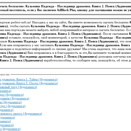
чать бесплатно: Кузьмина Надежда - Наследница драконов. Книга 2. Поиск (Аудиокн
емый посетитель, если у Вас включен AdBlock Plus, кнопку для скачивания можно не ув
ортале perfect-soft.su! Находясь у нас на сайте, Вы имеете возможность скачать бесплатно
нига)
, чтобы скачать
Кузьмина Надежда - Наследница драконов. Книга 2. Поиск (Аудио
ая наш портал,вы можете выбрать любой понравившийся материал и скачать бесплатно. Ес
ина Надежда - Наследница драконов. Книга 2. Поиск (Аудиокнига)
. После скачивания
К
нига)
оставьте, пожалуйста, свой комментарий, о качестве
Кузьмина Надежда - Наследниц
ериале
Кузьмина Надежда - Наследница драконов. Книга 2. Поиск (Аудиокнига)
, что по
иметь точное представление о нем. Если вам понравилось у нас скачивать
Кузьмина Надежда - Наследница драконов. Книга 
в закладки и поделиться информацией со своими друзьями! Мы очень надеемся, что наша но
оиск (Аудиокнига)
Вам понравилась и в благодарность за это,Вы напишите толковый комме
а Надежда - Наследница драконов. Книга 2. Поиск (Аудиокнига)
допущена опечатка или
Книга 2. Поиск (Аудиокнига)
неработоспособны, то сообщите нам, пожалуйста, об этом 
овости
:
 драконов. Книга 1. Тайна (Аудиокнига)
 драконов. Книга 3. Охота (Аудиокнига)
иковый тигр (Аудиокнига)
иокнига)
ара (Аудиокнига)
равьёв (Аудиокнига)
м (Аудиокнига)
стро (Аудиокнига)
диокнига)
лижнего своего (Аудиокнига)
удиокнига)
окнига)
удиокнига)
л (Аудиокнига)