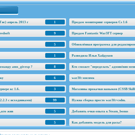
Гис) апрель 2013 г
1
Продам мониторинг серверов Cs 1.6
edsoft
9
Продам Fantastic War3FT сервер
5
Обновлённая программа для редактировани
1
Разводила Илья Хайдуков
оманду amx_givexp ?
8
Кто сможет "переделать" админ/вип ме
еку
6
war3ft мяснмк
рвере кс 1.6.
3
Магазины прокачки навыков (CSSB Skill
.2.3 c исходниками)
99
Нужна сборка просто war3ft+csdm.
ь,кто жив
5
Добавить очки опыта к Steam_bonus
5
Как добавить модель для расы?