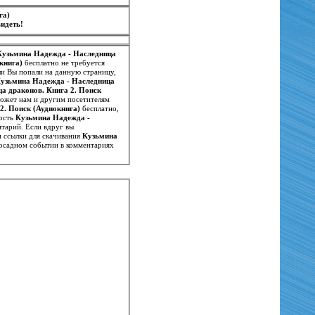
ига)
идеть!
Кузьмина Надежда - Наследница
книга)
бесплатно не требуется
ли Вы попали на данную страницу,
узьмина Надежда - Наследница
а драконов. Книга 2. Поиск
может нам и другим посетителям
2. Поиск (Аудиокнига)
бесплатно,
вость
Кузьмина Надежда -
нтарий. Если вдруг вы
 ссылки для скачивания
Кузьмина
досадном событии в комментариях