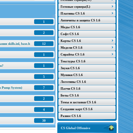
Готовые сервера(L)
Плагины CS 1.6
Античиты и защита CS 1.6
1
Моды CS 1.6
2
Софт CS 1.6
Карты CS 1.6
я skills.inl, base.h
12
Модели CS 1.6
Спрайты CS 1.6
1
Текстуры CS 1.6
ню?
1
Звуки CS 1.6
Мувики CS 1.6
5
Логотипы CS 1.6
s Pump System)
7
Патчи CS 1.6
Боты CS 1.6
2
Темы и заставки CS 1.6
Создание карт CS 1.6
4
Разное CS 1.6
30
CS Global Offensive