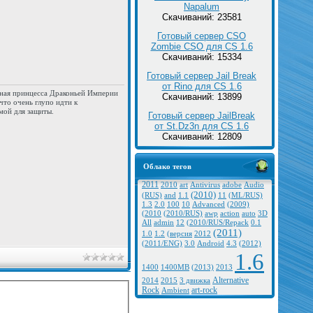
Napalum
Скачиваний: 23581
Готовый сервер CSO
Zombie CSO для CS 1.6
Скачиваний: 15334
Готовый сервер Jail Break
от Rino для CS 1.6
 юная принцесса Драконьей Империи
Скачиваний: 13899
что очень глупо идти к
мой для защиты.
Готовый сервер JailBreak
от St.Dz3n для CS 1.6
Скачиваний: 12809
Облако тегов
2011
2010
art
Antivirus
adobe
Audio
(2010)
(RUS)
and
1.1
11
(ML/RUS)
1.3
2.0
100
10
Advanced
(2009)
(2010
(2010/RUS)
awp
action
auto
3D
All
admin
12
(2010/RUS/Repack
0.1
(2011)
1.0
1.2
(версия
2012
(2011/ENG)
3.0
Android
4.3
(2012)
1.6
1400
1400MB
(2013)
2013
Alternative
2014
2015
3 движка
Rock
art-rock
Ambient