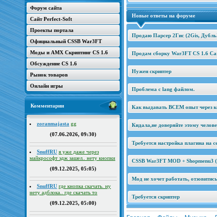
Форум сайта
Новые ответы на форуме
Сайт Perfect-Soft
Проекты портала
Продаю Парсер 2Гис (2Gis, Дубль
Официальный CSSB War3FT
Моды и AMX Скриптинг CS 1.6
Продам сборку War3FT CS 1.6 Car
Обсуждение CS 1.6
Нужен скриптер
Рынок товаров
Онлайн игры
Проблема с lang файлом.
Комментарии
Как выдавать ВСЕМ опыт через к
zoranmajasta
gg
Кидала,не доверяйте этому челов
(07.06.2026, 09:30)
Требуется настройка плагина на се
SnuffRU
я уже даже через
майкрософт эдж зашел.. нету кнопки
CSSB War3FT MOD + Shopmenu3 (2
(09.12.2025, 05:05)
Мод не хочет работать, отзовитис
SnuffRU
где кнопка скачать. ну
нету адблока.. где скачать то
Требуется скриптер
(09.12.2025, 05:00)