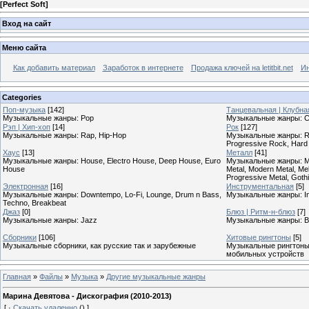
[
Perfect Soft
]
Вход на сайт
Меню сайта
Как добавить материал
Заработок в интернете
Продажа ключей на letitbit.net
Ин
Categories
Поп-музыка
[142]
Танцевальная | Клубна
Музыкальные жанры: Pop
Музыкальные жанры: Cl
Рэп | Хип-хоп
[14]
Рок
[127]
Музыкальные жанры: Rap, Hip-Hop
Музыкальные жанры: Roc
Progressive Rock, Hard
Хаус
[13]
Металл
[41]
Музыкальные жанры: House, Electro House, Deep House, Euro
Музыкальные жанры: Meta
House
Metal, Modern Metal, Mel
Progressive Metal, Goth
Электронная
[16]
Инструментальная
[5]
Музыкальные жанры: Downtempo, Lo-Fi, Lounge, Drum n Bass,
Музыкальные жанры: In
Techno, Breakbeat
Джаз
[0]
Блюз | Ритм-н-блюз
[7]
Музыкальные жанры: Jazz
Музыкальные жанры: B
Сборники
[106]
Хитовые рингтоны
[5]
Музыкальные сборники, как русские так и зарубежные
Музыкальные рингтоны,
мобильных устройств
Главная
»
Файлы
»
Музыка
»
Другие музыкальные жанры
Марина Девятова - Дискография (2010-2013)
[
·
Скачать удаленно
()
]