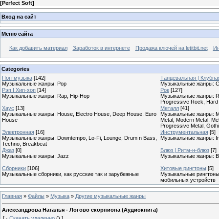
[
Perfect Soft
]
Вход на сайт
Меню сайта
Как добавить материал
Заработок в интернете
Продажа ключей на letitbit.net
Ин
Categories
Поп-музыка
[142]
Танцевальная | Клубна
Музыкальные жанры: Pop
Музыкальные жанры: Cl
Рэп | Хип-хоп
[14]
Рок
[127]
Музыкальные жанры: Rap, Hip-Hop
Музыкальные жанры: Roc
Progressive Rock, Hard
Хаус
[13]
Металл
[41]
Музыкальные жанры: House, Electro House, Deep House, Euro
Музыкальные жанры: Meta
House
Metal, Modern Metal, Mel
Progressive Metal, Goth
Электронная
[16]
Инструментальная
[5]
Музыкальные жанры: Downtempo, Lo-Fi, Lounge, Drum n Bass,
Музыкальные жанры: In
Techno, Breakbeat
Джаз
[0]
Блюз | Ритм-н-блюз
[7]
Музыкальные жанры: Jazz
Музыкальные жанры: B
Сборники
[106]
Хитовые рингтоны
[5]
Музыкальные сборники, как русские так и зарубежные
Музыкальные рингтоны,
мобильных устройств
Главная
»
Файлы
»
Музыка
»
Другие музыкальные жанры
Александрова Наталья - Логово скорпиона (Аудиокнига)
[
·
Скачать удаленно
()
]