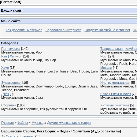
[
Perfect Soft
]
Вход на сайт
Меню сайта
Как добавить материал
Заработок в интернете
Продажа ключей на letitbit.net
Ин
Categories
Поп-музыка
[142]
Танцевальная | Клубна
Музыкальные жанры: Pop
Музыкальные жанры: Cl
Рэп | Хип-хоп
[14]
Рок
[127]
Музыкальные жанры: Rap, Hip-Hop
Музыкальные жанры: Roc
Progressive Rock, Hard
Хаус
[13]
Металл
[41]
Музыкальные жанры: House, Electro House, Deep House, Euro
Музыкальные жанры: Meta
House
Metal, Modern Metal, Mel
Progressive Metal, Goth
Электронная
[16]
Инструментальная
[5]
Музыкальные жанры: Downtempo, Lo-Fi, Lounge, Drum n Bass,
Музыкальные жанры: In
Techno, Breakbeat
Джаз
[0]
Блюз | Ритм-н-блюз
[7]
Музыкальные жанры: Jazz
Музыкальные жанры: B
Сборники
[106]
Хитовые рингтоны
[5]
Музыкальные сборники, как русские так и зарубежные
Музыкальные рингтоны,
мобильных устройств
Главная
»
Файлы
»
Музыка
»
Другие музыкальные жанры
Варшавский Сергей, Рест Борис – Подвиг Эрмитажа (Аудиоспектакль)
[
·
Скачать удаленно
()
]