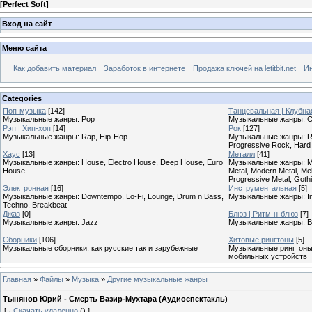
[
Perfect Soft
]
Вход на сайт
Меню сайта
Как добавить материал
Заработок в интернете
Продажа ключей на letitbit.net
Ин
Categories
Поп-музыка
[142]
Танцевальная | Клубна
Музыкальные жанры: Pop
Музыкальные жанры: Cl
Рэп | Хип-хоп
[14]
Рок
[127]
Музыкальные жанры: Rap, Hip-Hop
Музыкальные жанры: Roc
Progressive Rock, Hard
Хаус
[13]
Металл
[41]
Музыкальные жанры: House, Electro House, Deep House, Euro
Музыкальные жанры: Meta
House
Metal, Modern Metal, Mel
Progressive Metal, Goth
Электронная
[16]
Инструментальная
[5]
Музыкальные жанры: Downtempo, Lo-Fi, Lounge, Drum n Bass,
Музыкальные жанры: In
Techno, Breakbeat
Джаз
[0]
Блюз | Ритм-н-блюз
[7]
Музыкальные жанры: Jazz
Музыкальные жанры: B
Сборники
[106]
Хитовые рингтоны
[5]
Музыкальные сборники, как русские так и зарубежные
Музыкальные рингтоны,
мобильных устройств
Главная
»
Файлы
»
Музыка
»
Другие музыкальные жанры
Тынянов Юрий - Смерть Вазир-Мухтара (Аудиоспектакль)
[
·
Скачать удаленно
()
]