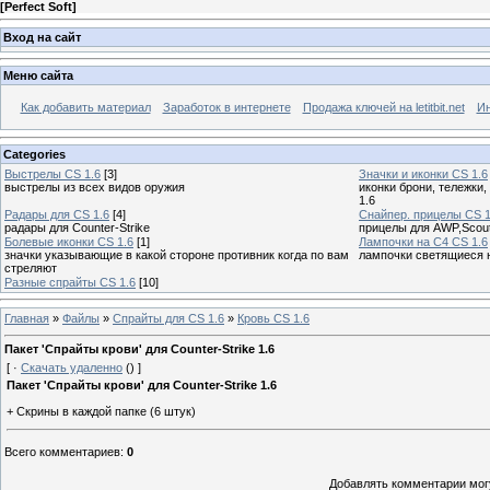
[
Perfect Soft
]
Вход на сайт
Меню сайта
Как добавить материал
Заработок в интернете
Продажа ключей на letitbit.net
Ин
Categories
Выстрелы CS 1.6
[3]
Значки и иконки CS 1.6
выстрелы из всех видов оружия
иконки брони, тележки,
1.6
Радары для CS 1.6
[4]
Снайпер. прицелы CS 1
радары для Counter-Strike
прицелы для AWP,Scou
Болевые иконки CS 1.6
[1]
Лампочки на C4 CS 1.6
значки указывающие в какой стороне противник когда по вам
лампочки светящиеся н
стреляют
Разные спрайты CS 1.6
[10]
Главная
»
Файлы
»
Спрайты для CS 1.6
»
Кровь CS 1.6
Пакет 'Спрайты крови' для Counter-Strike 1.6
[
·
Скачать удаленно
()
]
Пакет 'Спрайты крови' для Counter-Strike 1.6
+ Скрины в каждой папке (6 штук)
Всего комментариев
:
0
Добавлять комментарии могу