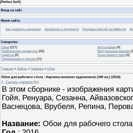
[
Perfect Soft
]
Вход на сайт
Меню сайта
Как добавить материал
Заработок в интернете
Продажа ключей на letitbit.net
Ин
Categories
Обои
[527]
Фотографии
[4]
Графические редакторы
[65]
Виртуальный макияж
[2
Гаджеты
[0]
Окна приветствия
[0]
Оформление и прочее
[21]
Главная
»
Файлы
»
Графика
»
Обои
Обои для рабочего стола - Картины великих художников (340 шт.) (2016)
[
·
Скачать удаленно
()
]
В этом сборнике - изображения карт
Гойя, Ренуара, Сезанна, Айвазовско
Васнецова, Врубеля, Репина, Перова
Название:
Обои для рабочего стола
Год
: 2016